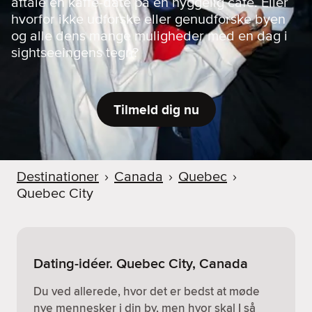
aftale en kaffe-date på en hyggelig café. Eller
hvorfor ikke udforske eller genudforske byen
og alle dens mange muligheder med en dag i
sightseeingens tegn?
Tilmeld dig nu
Destinationer
›
Canada
›
Quebec
›
Quebec City
Dating-idéer. Quebec City, Canada
Du ved allerede, hvor det er bedst at møde
nye mennesker i din by, men hvor skal I så