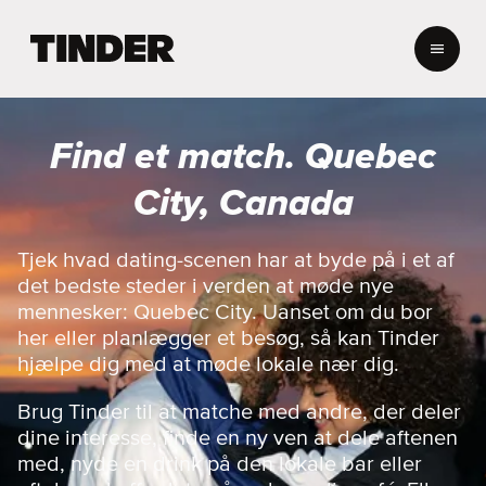
T
i
n
d
e
Find et match. Quebec
r
s
City, Canada
s
t
a
Tjek hvad dating-scenen har at byde på i et af
r
det bedste steder i verden at møde nye
t
mennesker: Quebec City. Uanset om du bor
s
her eller planlægger et besøg, så kan Tinder
i
hjælpe dig med at møde lokale nær dig.
d
e
Brug Tinder til at matche med andre, der deler
dine interesse, finde en ny ven at dele aftenen
med, nyde en drink på den lokale bar eller