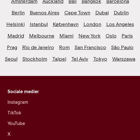
Amsterdam
Auckland
Bali
Bangkok
Barcelona
Berlin
Buenos Aires
Cape Town
Dubai
Dublin
Helsinki
Istanbul
København
London
Los Angeles
Madrid
Melbourne
Miami
New York
Oslo
Paris
Prag
Rio de Janeiro
Rom
San Francisco
São Paulo
Seoul
Stockholm
Taipei
Tel Aviv
Tokyo
Warszawa
Sociale medier
Instagram
TikTok
YouTube
X