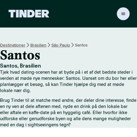
T
i
n
d
e
Destinationer
Brasilien
São Paulo
Santos
r
Santos
s
s
t
Santos, Brasilien
a
Tjek hvad dating-scenen har at byde på i et af det bedste steder i
r
verden at møde nye mennesker: Santos. Uanset om du bor her eller
t
planlægger et besøg, så kan Tinder hjælpe dig med at møde
lokale nær dig.
s
i
Brug Tinder til at matche med andre, der deler dine interesse, finde
d
en ny ven at dele aftenen med, nyde en drink på den lokale bar
e
eller aftale en kaffe-date på en hyggelig café. Eller hvorfor ikke
udforske eller genudforske byen og alle dens mange muligheder
med en dag i sightseeingens tegn?