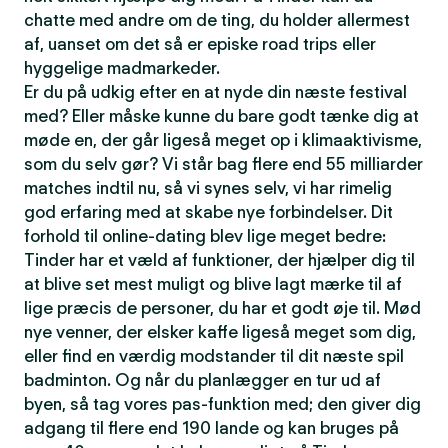
chatte med andre om de ting, du holder allermest
af, uanset om det så er episke road trips eller
hyggelige madmarkeder.
Er du på udkig efter en at nyde din næste festival
med? Eller måske kunne du bare godt tænke dig at
møde en, der går ligeså meget op i klimaaktivisme,
som du selv gør? Vi står bag flere end 55 milliarder
matches indtil nu, så vi synes selv, vi har rimelig
god erfaring med at skabe nye forbindelser. Dit
forhold til online-dating blev lige meget bedre:
Tinder har et væld af funktioner, der hjælper dig til
at blive set mest muligt og blive lagt mærke til af
lige præcis de personer, du har et godt øje til. Mød
nye venner, der elsker kaffe ligeså meget som dig,
eller find en værdig modstander til dit næste spil
badminton. Og når du planlægger en tur ud af
byen, så tag vores pas-funktion med; den giver dig
adgang til flere end 190 lande og kan bruges på