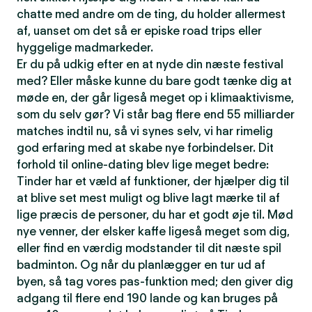
chatte med andre om de ting, du holder allermest
af, uanset om det så er episke road trips eller
hyggelige madmarkeder.
Er du på udkig efter en at nyde din næste festival
med? Eller måske kunne du bare godt tænke dig at
møde en, der går ligeså meget op i klimaaktivisme,
som du selv gør? Vi står bag flere end 55 milliarder
matches indtil nu, så vi synes selv, vi har rimelig
god erfaring med at skabe nye forbindelser. Dit
forhold til online-dating blev lige meget bedre:
Tinder har et væld af funktioner, der hjælper dig til
at blive set mest muligt og blive lagt mærke til af
lige præcis de personer, du har et godt øje til. Mød
nye venner, der elsker kaffe ligeså meget som dig,
eller find en værdig modstander til dit næste spil
badminton. Og når du planlægger en tur ud af
byen, så tag vores pas-funktion med; den giver dig
adgang til flere end 190 lande og kan bruges på