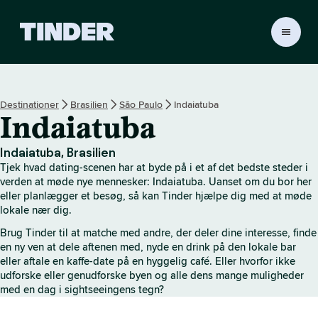
T
i
n
d
e
Destinationer
Brasilien
São Paulo
Indaiatuba
r
Indaiatuba
s
s
t
Indaiatuba, Brasilien
a
Tjek hvad dating-scenen har at byde på i et af det bedste steder i
r
verden at møde nye mennesker: Indaiatuba. Uanset om du bor her
t
eller planlægger et besøg, så kan Tinder hjælpe dig med at møde
lokale nær dig.
s
i
Brug Tinder til at matche med andre, der deler dine interesse, finde
d
en ny ven at dele aftenen med, nyde en drink på den lokale bar
e
eller aftale en kaffe-date på en hyggelig café. Eller hvorfor ikke
udforske eller genudforske byen og alle dens mange muligheder
med en dag i sightseeingens tegn?