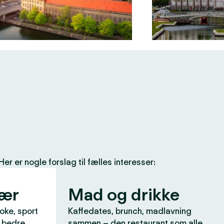
 er nogle forslag til fælles interesser:
vær
Mad og drikke
aoke, sport
Kaffedates, brunch, madlavning
r bedre
sammen – den restaurant som alle