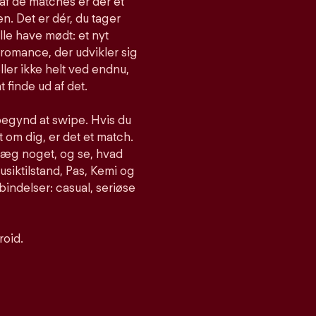
af de matches er der et
n. Det er dér, du tager
lle have mødt: et nyt
romance, der udvikler sig
ller ikke helt ved endnu,
t finde ud af det.
begynd at swipe. Hvis du
om dig, er det et match.
nlæg noget, og se, hvad
siktilstand, Pas, Kemi og
bindelser: casual, seriøse
roid.