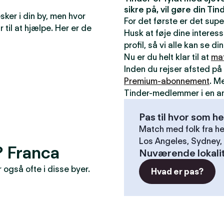
sikre på, vil gøre din T
ker i din by, men hvor
For det første er det sup
r til at hjælpe. Her er de
Husk at føje dine interess
profil, så vi alle kan se 
Nu er du helt klar til at
ma
Inden du rejser afsted på 
Premium-abonnement
. M
Tinder-medlemmer i en a
Pas til hvor som he
Match med folk fra he
Los Angeles, Sydney, 
? Franca
Nuværende lokali
også ofte i disse byer.
Hvad er pas?