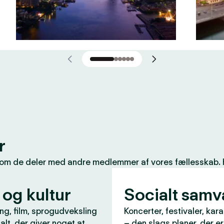
r
som de deler med andre medlemmer af vores fællesskab. Her
 og kultur
Socialt sam
ng, film, sprogudveksling
Koncerter, festivaler, kar
 alt, der giver noget at
– den slags planer, der e