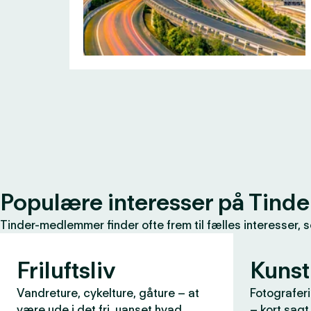
Populære interesser på Tinde
Tinder-medlemmer finder ofte frem til fælles interesser, 
Friluftsliv
Kunst
Vandreture, cykelture, gåture – at
Fotograferi
være ude i det fri, uanset hvad
– kort sagt