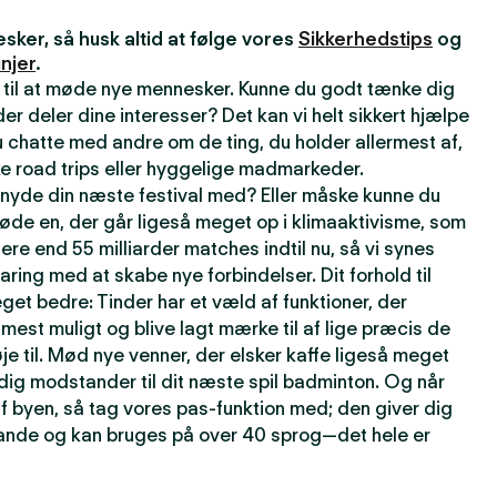
ker, så husk altid at følge vores
Sikkerhedstips
og
njer
.
 til at møde nye mennesker. Kunne du godt tænke dig
r deler dine interesser? Det kan vi helt sikkert hjælpe
 chatte med andre om de ting, du holder allermest af,
e road trips eller hyggelige madmarkeder.
t nyde din næste festival med? Eller måske kunne du
øde en, der går ligeså meget op i klimaaktivisme, som
lere end 55 milliarder matches indtil nu, så vi synes
faring med at skabe nye forbindelser. Dit forhold til
get bedre: Tinder har et væld af funktioner, der
t mest muligt og blive lagt mærke til af lige præcis de
je til. Mød nye venner, der elsker kaffe ligeså meget
rdig modstander til dit næste spil badminton. Og når
f byen, så tag vores pas-funktion med; den giver dig
 lande og kan bruges på over 40 sprog—det hele er