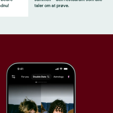
ndnu!
taler om at prøve.