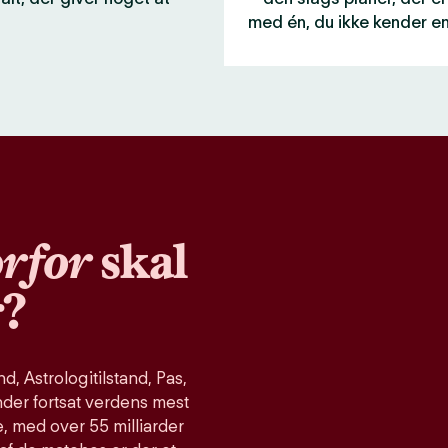
med én, du ikke kender e
rfor
skal
r?
, Astrologitilstand, Pas,
nder fortsat verdens mest
, med over 55 milliarder