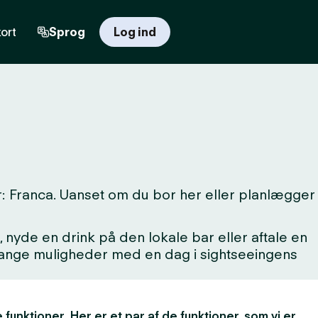
ort
Sprog
Log ind
r: Franca. Uanset om du bor her eller planlægger
 nyde en drink på den lokale bar eller aftale en
 mange muligheder med en dag i sightseeingens
 funktioner. Her er et par af de funktioner, som vi er