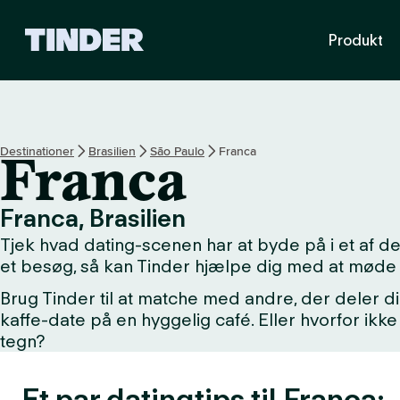
T
Produkt
i
n
d
e
r
s
Destinationer
Brasilien
São Paulo
Franca
Franca
s
t
a
Franca, Brasilien
r
Tjek hvad dating-scenen har at byde på i et af 
t
s
et besøg, så kan Tinder hjælpe dig med at møde 
i
Brug Tinder til at matche med andre, der deler di
d
kaffe-date på en hyggelig café. Eller hvorfor i
e
tegn?
Et par datingtips til Franca: