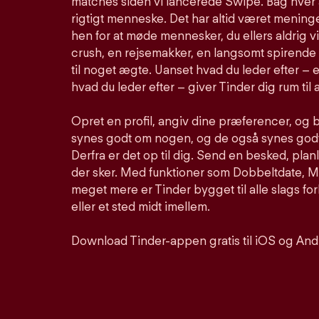
matches siden vi lancerede Swipe. Bag hver 
rigtigt menneske. Det har altid været meninge
hen for at møde mennesker, du ellers aldrig vi
crush, en rejsemakker, en langsomt spirende 
til noget ægte. Uanset hvad du leder efter – e
hvad du leder efter – giver Tinder dig rum til a
Opret en profil, angiv dine præferencer, og 
synes godt om nogen, og de også synes godt 
Derfra er det op til dig. Send en besked, pla
der sker. Med funktioner som Dobbeltdate, Mu
meget mere er Tinder bygget til alle slags for
eller et sted midt imellem.
Download Tinder-appen gratis til iOS og And