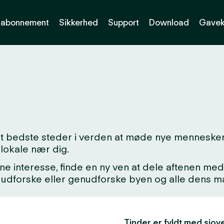
abonnement
Sikkerhed
Support
Download
Gavek
det bedste steder i verden at møde nye menneske
lokale nær dig.
ne interesse, finde en ny ven at dele aftenen med,
kke udforske eller genudforske byen og alle dens
Tinder er fyldt med sjove