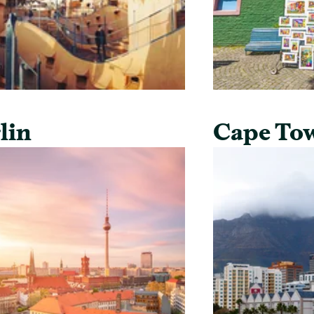
lin
Cape To