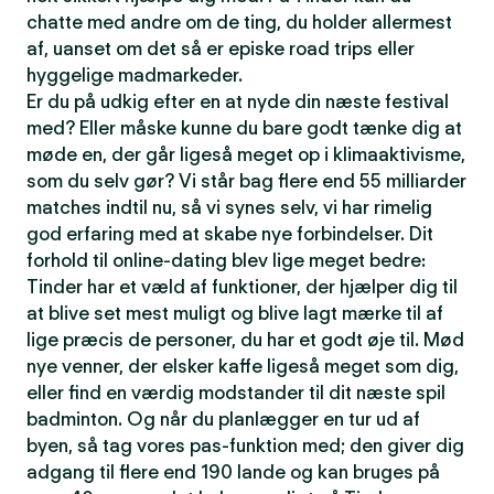
chatte med andre om de ting, du holder allermest
af, uanset om det så er episke road trips eller
hyggelige madmarkeder.
Er du på udkig efter en at nyde din næste festival
med? Eller måske kunne du bare godt tænke dig at
møde en, der går ligeså meget op i klimaaktivisme,
som du selv gør? Vi står bag flere end 55 milliarder
matches indtil nu, så vi synes selv, vi har rimelig
god erfaring med at skabe nye forbindelser. Dit
forhold til online-dating blev lige meget bedre:
Tinder har et væld af funktioner, der hjælper dig til
at blive set mest muligt og blive lagt mærke til af
lige præcis de personer, du har et godt øje til. Mød
nye venner, der elsker kaffe ligeså meget som dig,
eller find en værdig modstander til dit næste spil
badminton. Og når du planlægger en tur ud af
byen, så tag vores pas-funktion med; den giver dig
adgang til flere end 190 lande og kan bruges på