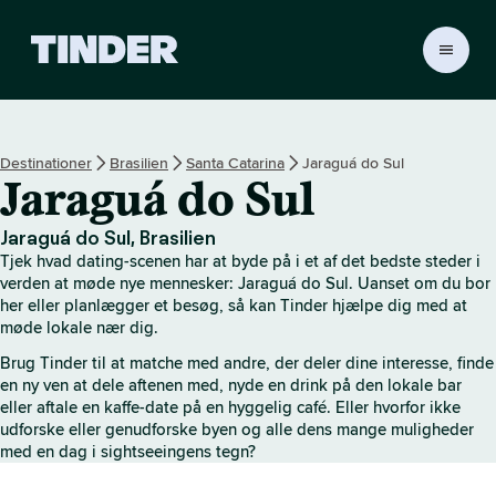
T
i
n
d
e
Destinationer
Brasilien
Santa Catarina
Jaraguá do Sul
r
Jaraguá do Sul
s
s
t
Jaraguá do Sul, Brasilien
a
Tjek hvad dating-scenen har at byde på i et af det bedste steder i
r
verden at møde nye mennesker: Jaraguá do Sul. Uanset om du bor
t
her eller planlægger et besøg, så kan Tinder hjælpe dig med at
møde lokale nær dig.
s
i
Brug Tinder til at matche med andre, der deler dine interesse, finde
d
en ny ven at dele aftenen med, nyde en drink på den lokale bar
e
eller aftale en kaffe-date på en hyggelig café. Eller hvorfor ikke
udforske eller genudforske byen og alle dens mange muligheder
med en dag i sightseeingens tegn?