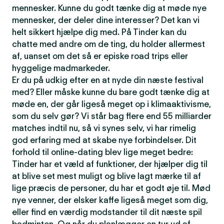
mennesker. Kunne du godt tænke dig at møde nye
mennesker, der deler dine interesser? Det kan vi
helt sikkert hjælpe dig med. På Tinder kan du
chatte med andre om de ting, du holder allermest
af, uanset om det så er episke road trips eller
hyggelige madmarkeder.
Er du på udkig efter en at nyde din næste festival
med? Eller måske kunne du bare godt tænke dig at
møde en, der går ligeså meget op i klimaaktivisme,
som du selv gør? Vi står bag flere end 55 milliarder
matches indtil nu, så vi synes selv, vi har rimelig
god erfaring med at skabe nye forbindelser. Dit
forhold til online-dating blev lige meget bedre:
Tinder har et væld af funktioner, der hjælper dig til
at blive set mest muligt og blive lagt mærke til af
lige præcis de personer, du har et godt øje til. Mød
nye venner, der elsker kaffe ligeså meget som dig,
eller find en værdig modstander til dit næste spil