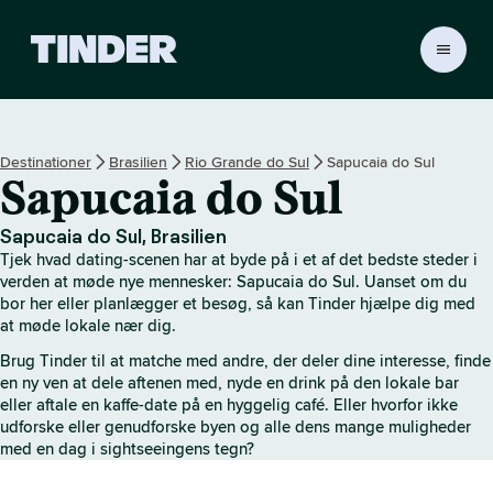
T
i
n
d
e
Destinationer
Brasilien
Rio Grande do Sul
Sapucaia do Sul
r
Sapucaia do Sul
s
s
t
Sapucaia do Sul, Brasilien
a
Tjek hvad dating-scenen har at byde på i et af det bedste steder i
r
verden at møde nye mennesker: Sapucaia do Sul. Uanset om du
t
bor her eller planlægger et besøg, så kan Tinder hjælpe dig med
at møde lokale nær dig.
s
i
Brug Tinder til at matche med andre, der deler dine interesse, finde
d
en ny ven at dele aftenen med, nyde en drink på den lokale bar
e
eller aftale en kaffe-date på en hyggelig café. Eller hvorfor ikke
udforske eller genudforske byen og alle dens mange muligheder
med en dag i sightseeingens tegn?