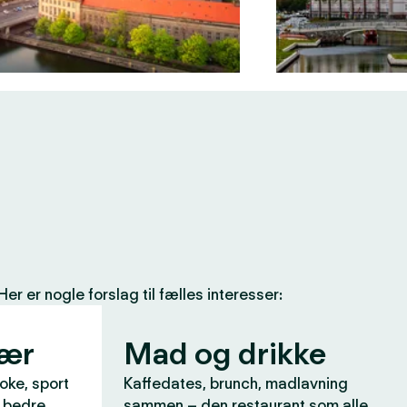
 er nogle forslag til fælles interesser:
vær
Mad og drikke
aoke, sport
Kaffedates, brunch, madlavning
r bedre
sammen – den restaurant som alle