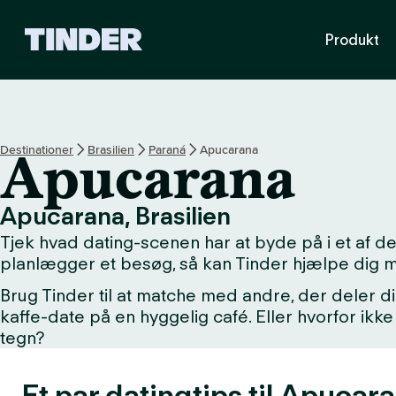
T
Produkt
i
n
d
e
r
s
Destinationer
Brasilien
Paraná
Apucarana
Apucarana
s
t
a
Apucarana, Brasilien
r
Tjek hvad dating-scenen har at byde på i et af 
t
s
planlægger et besøg, så kan Tinder hjælpe dig 
i
Brug Tinder til at matche med andre, der deler di
d
kaffe-date på en hyggelig café. Eller hvorfor i
e
tegn?
Et par datingtips til Apucar