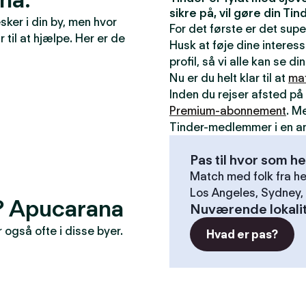
sikre på, vil gøre din T
ker i din by, men hvor
For det første er det sup
r til at hjælpe. Her er de
Husk at føje dine interess
profil, så vi alle kan se 
Nu er du helt klar til at
ma
Inden du rejser afsted på 
Premium-abonnement
. M
Tinder-medlemmer i en a
Pas til hvor som he
Match med folk fra he
Los Angeles, Sydney, 
r? Apucarana
Nuværende lokali
også ofte i disse byer.
Hvad er pas?