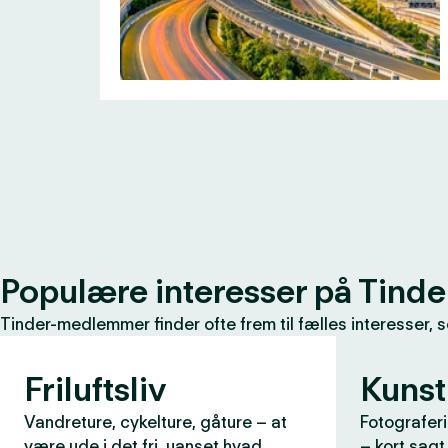
Populære interesser på Tinde
Tinder-medlemmer finder ofte frem til fælles interesser, 
Friluftsliv
Kunst
Vandreture, cykelture, gåture – at
Fotograferi
være ude i det fri, uanset hvad
– kort sagt