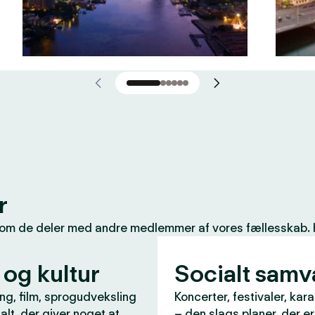
r
som de deler med andre medlemmer af vores fællesskab. Her
 og kultur
Socialt sam
ng, film, sprogudveksling
Koncerter, festivaler, kar
 alt, der giver noget at
– den slags planer, der e