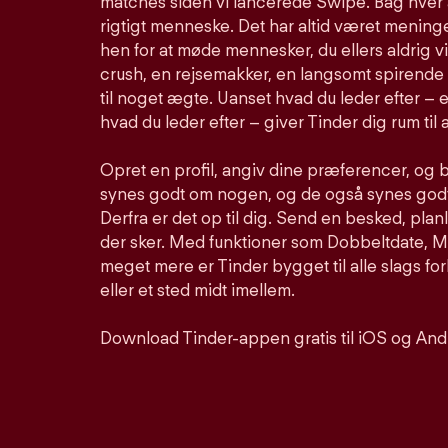
matches siden vi lancerede Swipe. Bag hver 
rigtigt menneske. Det har altid været meninge
hen for at møde mennesker, du ellers aldrig vi
crush, en rejsemakker, en langsomt spirende 
til noget ægte. Uanset hvad du leder efter – e
hvad du leder efter – giver Tinder dig rum til a
Opret en profil, angiv dine præferencer, og 
synes godt om nogen, og de også synes godt 
Derfra er det op til dig. Send en besked, pla
der sker. Med funktioner som Dobbeltdate, Mu
meget mere er Tinder bygget til alle slags for
eller et sted midt imellem.
Download Tinder-appen gratis til iOS og And