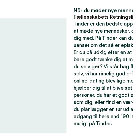
Når du møder nye mennes
Fællesskabets Retningsli
Tinder er den bedste app
at møde nye mennesker, de
dig med. På Tinder kan du
uanset om det så er episk
Er du på udkig efter en a
bare godt tænke dig at m
du selv gør? Vi står bag f
selv, vi har rimelig god er
online-dating blev lige me
hjælper dig til at blive se
personer, du har et godt ø
som dig, eller find en væ
du planlægger en tur ud a
adgang til flere end 190
muligt på Tinder.