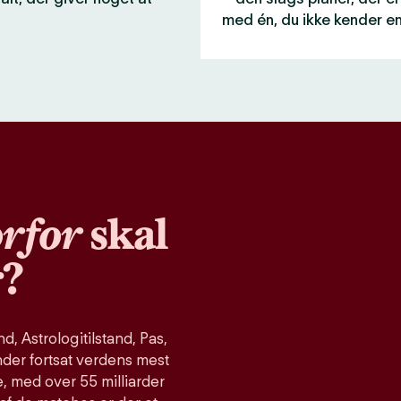
med én, du ikke kender e
rfor
skal
r?
, Astrologitilstand, Pas,
nder fortsat verdens mest
, med over 55 milliarder