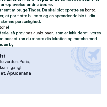
inder-oplevelse endnu bedre.
ernemt at bruge Tinder. Du skal blot oprette en
konto
.
er, et par flotte billeder og en spændende bio til din
din skønne personlighed.
tche
!
ferie, så prøv
pas-funktionen
, som er inkluderet i vores
ed passet kan du ændre din lokation og matche med
nden by.
lst
le verden. Paris,
kom i gang!
tet
:
Apucarana