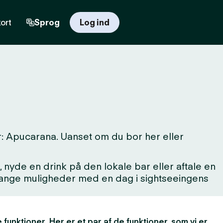
ort
Sprog
Log ind
r: Apucarana. Uanset om du bor her eller
 nyde en drink på den lokale bar eller aftale en
 mange muligheder med en dag i sightseeingens
 funktioner. Her er et par af de funktioner, som vi er