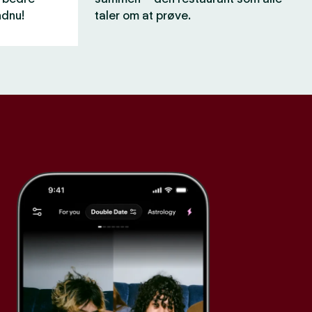
ndnu!
taler om at prøve.