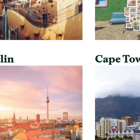
lin
Cape To