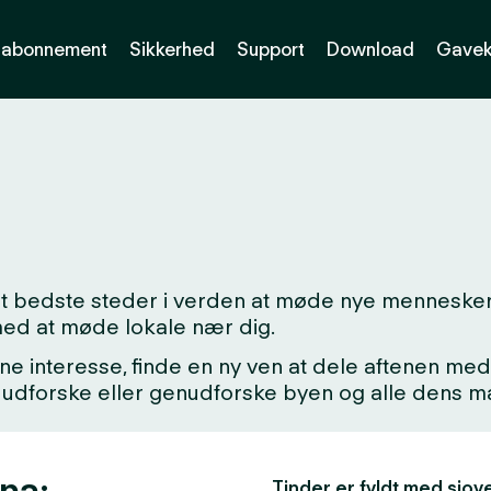
abonnement
Sikkerhed
Support
Download
Gavek
det bedste steder i verden at møde nye menneske
med at møde lokale nær dig.
ne interesse, finde en ny ven at dele aftenen med,
kke udforske eller genudforske byen og alle dens
ana:
Tinder er fyldt med sjove