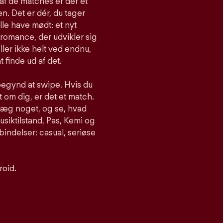
af de matches er der et
n. Det er dér, du tager
lle have mødt: et nyt
romance, der udvikler sig
ller ikke helt ved endnu,
t finde ud af det.
begynd at swipe. Hvis du
om dig, er det et match.
nlæg noget, og se, hvad
siktilstand, Pas, Kemi og
bindelser: casual, seriøse
roid.