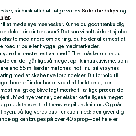
ker, så husk altid at følge vores
Sikkerhedstips
og
njer
.
 til at møde nye mennesker. Kunne du godt tænke dig
r deler dine interesser? Det kan vi helt sikkert hjælpe
 chatte med andre om de ting, du holder allermest af,
e road trips eller hyggelige madmarkeder.
t nyde din næste festival med? Eller måske kunne du
øde en, der går ligeså meget op i klimaaktivisme, som
lere end 55 milliarder matches indtil nu, så vi synes
faring med at skabe nye forbindelser. Dit forhold til
get bedre: Tinder har et væld af funktioner, der
t mest muligt og blive lagt mærke til af lige præcis de
je til. Mød nye venner, der elsker kaffe ligeså meget
rdig modstander til dit næste spil badminton. Og når
f byen, så tag vores pas-funktion med; den giver dig
 lande og kan bruges på over 40 sprog—det hele er