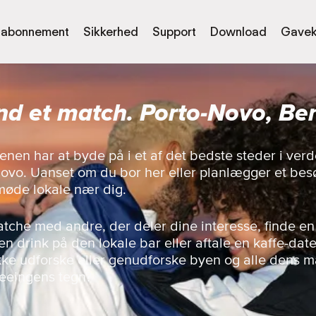
abonnement
Sikkerhed
Support
Download
Gavek
nd et match. Porto-Novo, Be
enen har at byde på i et af det bedste steder i ve
ovo. Uanset om du bor her eller planlægger et bes
møde lokale nær dig.
matche med andre, der deler dine interesse, finde en
n drink på den lokale bar eller aftale en kaffe-dat
 ikke udforske eller genudforske byen og alle dens
seeingens tegn?