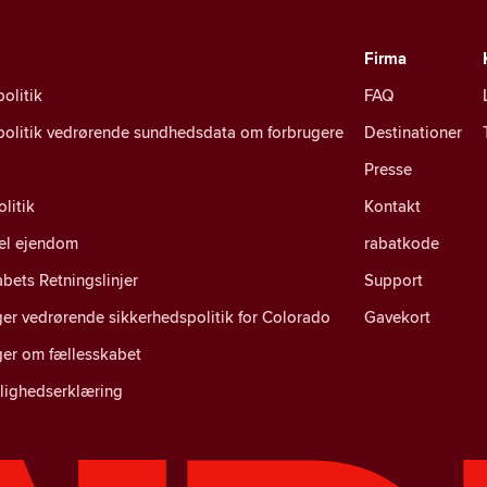
Firma
politik
FAQ
spolitik vedrørende sundhedsdata om forbrugere
Destinationer
Presse
litik
Kontakt
uel ejendom
rabatkode
bets Retningslinjer
Support
er vedrørende sikkerhedspolitik for Colorado
Gavekort
ger om fællesskabet
lighedserklæring