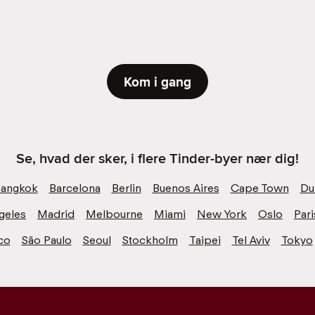
Kom i gang
Se, hvad der sker, i flere Tinder-byer nær dig!
angkok
Barcelona
Berlin
Buenos Aires
Cape Town
Du
geles
Madrid
Melbourne
Miami
New York
Oslo
Pari
co
São Paulo
Seoul
Stockholm
Taipei
Tel Aviv
Tokyo