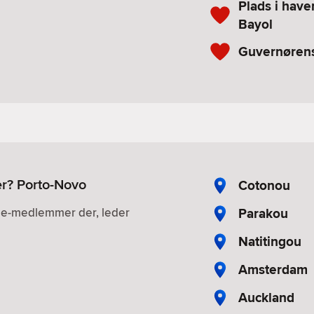
Plads i have
Bayol
Guvernørens
er? Porto-Novo
Cotonou
Parakou
gle-medlemmer der, leder
Natitingou
Amsterdam
Auckland