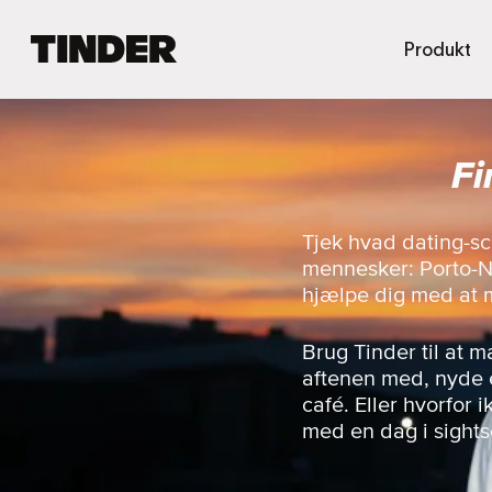
T
Produkt
i
n
d
e
Fi
r
s
s
t
Tjek hvad dating-sc
a
mennesker: Porto-N
r
hjælpe dig med at 
t
s
i
Brug Tinder til at 
d
aftenen med, nyde e
e
café. Eller hvorfor
med en dag i sight