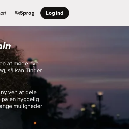
ort
Sprog
Log ind
nin
rden at møde nye
øg, så kan Tinder
 ny ven at dele
e på en hyggelig
 mange muligheder