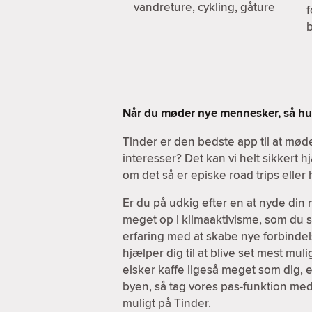
vandreture, cykling, gåture
f
b
Når du møder nye mennesker, så hus
Tinder er den bedste app til at m
interesser? Det kan vi helt sikkert
om det så er episke road trips elle
Er du på udkig efter en at nyde din
meget op i klimaaktivisme, som du sel
erfaring med at skabe nye forbindels
hjælper dig til at blive set mest mul
elsker kaffe ligeså meget som dig, e
byen, så tag vores pas-funktion med
muligt på Tinder.