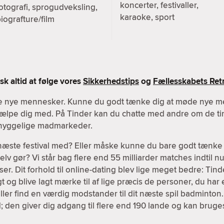
koncerter, festivaller,
otografi, sprogudveksling,
karaoke, sport
iografture/film
k altid at følge vores
Sikkerhedstips
og
Fællesskabets Retn
øde nye mennesker. Kunne du godt tænke dig at møde nye m
 hjælpe dig med. På Tinder kan du chatte med andre om de tin
r hyggelige madmarkeder.
 næste festival med? Eller måske kunne du bare godt tænke 
v gør? Vi står bag flere end 55 milliarder matches indtil nu,
er. Dit forhold til online-dating blev lige meget bedre: Tind
igt og blive lagt mærke til af lige præcis de personer, du har 
ller find en værdig modstander til dit næste spil badminton
; den giver dig adgang til flere end 190 lande og kan brug