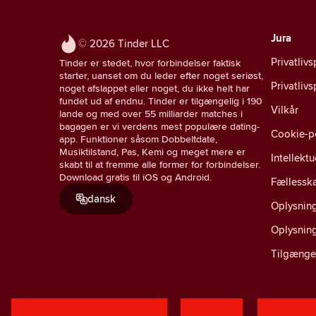
Jura
© 2026 Tinder LLC
Privatlivs
Tinder er stedet, hvor forbindelser faktisk
starter, uanset om du leder efter noget seriøst,
Privatliv
noget afslappet eller noget, du ikke helt har
fundet ud af endnu. Tinder er tilgængelig i 190
Vilkår
lande og med over 55 milliarder matches i
bagagen er vi verdens mest populære dating-
Cookie-po
app. Funktioner såsom Dobbeltdate,
Musiktilstand, Pas, Kemi og meget mere er
Intellekt
skabt til at fremme alle former for forbindelser.
Download gratis til iOS og Android.
Fællesska
dansk
Oplysning
Oplysnin
Tilgænge