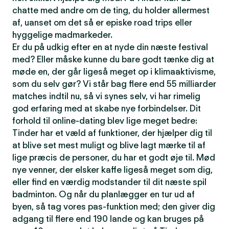
chatte med andre om de ting, du holder allermest
af, uanset om det så er episke road trips eller
hyggelige madmarkeder.
Er du på udkig efter en at nyde din næste festival
med? Eller måske kunne du bare godt tænke dig at
møde en, der går ligeså meget op i klimaaktivisme,
som du selv gør? Vi står bag flere end 55 milliarder
matches indtil nu, så vi synes selv, vi har rimelig
god erfaring med at skabe nye forbindelser. Dit
forhold til online-dating blev lige meget bedre:
Tinder har et væld af funktioner, der hjælper dig til
at blive set mest muligt og blive lagt mærke til af
lige præcis de personer, du har et godt øje til. Mød
nye venner, der elsker kaffe ligeså meget som dig,
eller find en værdig modstander til dit næste spil
badminton. Og når du planlægger en tur ud af
byen, så tag vores pas-funktion med; den giver dig
adgang til flere end 190 lande og kan bruges på