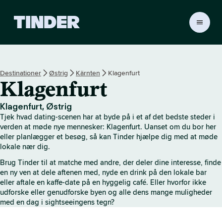
T
i
n
d
e
Destinationer
Østrig
Kärnten
Klagenfurt
r
Klagenfurt
s
s
t
Klagenfurt, Østrig
a
Tjek hvad dating-scenen har at byde på i et af det bedste steder i
r
verden at møde nye mennesker: Klagenfurt. Uanset om du bor her
t
eller planlægger et besøg, så kan Tinder hjælpe dig med at møde
lokale nær dig.
s
i
Brug Tinder til at matche med andre, der deler dine interesse, finde
d
en ny ven at dele aftenen med, nyde en drink på den lokale bar
e
eller aftale en kaffe-date på en hyggelig café. Eller hvorfor ikke
udforske eller genudforske byen og alle dens mange muligheder
med en dag i sightseeingens tegn?