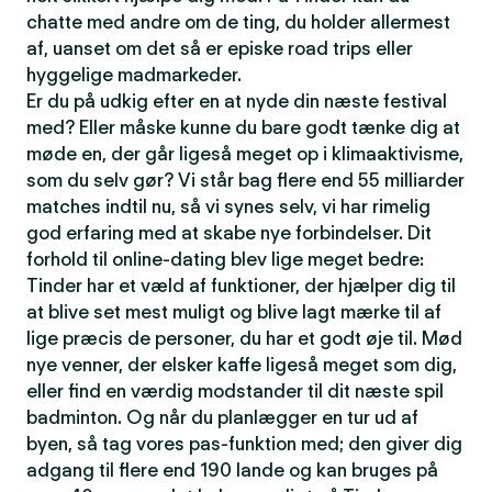
chatte med andre om de ting, du holder allermest
af, uanset om det så er episke road trips eller
hyggelige madmarkeder.
Er du på udkig efter en at nyde din næste festival
med? Eller måske kunne du bare godt tænke dig at
møde en, der går ligeså meget op i klimaaktivisme,
som du selv gør? Vi står bag flere end 55 milliarder
matches indtil nu, så vi synes selv, vi har rimelig
god erfaring med at skabe nye forbindelser. Dit
forhold til online-dating blev lige meget bedre:
Tinder har et væld af funktioner, der hjælper dig til
at blive set mest muligt og blive lagt mærke til af
lige præcis de personer, du har et godt øje til. Mød
nye venner, der elsker kaffe ligeså meget som dig,
eller find en værdig modstander til dit næste spil
badminton. Og når du planlægger en tur ud af
byen, så tag vores pas-funktion med; den giver dig
adgang til flere end 190 lande og kan bruges på