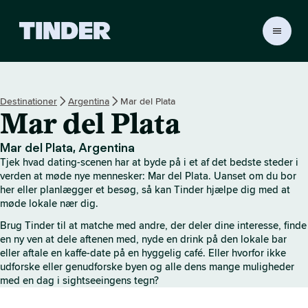
T
i
n
d
e
Destinationer
Argentina
Mar del Plata
r
Mar del Plata
s
s
t
Mar del Plata, Argentina
a
Tjek hvad dating-scenen har at byde på i et af det bedste steder i
r
verden at møde nye mennesker: Mar del Plata. Uanset om du bor
t
her eller planlægger et besøg, så kan Tinder hjælpe dig med at
møde lokale nær dig.
s
i
Brug Tinder til at matche med andre, der deler dine interesse, finde
d
en ny ven at dele aftenen med, nyde en drink på den lokale bar
e
eller aftale en kaffe-date på en hyggelig café. Eller hvorfor ikke
udforske eller genudforske byen og alle dens mange muligheder
med en dag i sightseeingens tegn?