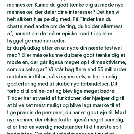
mennesker. Kunne du godt tænke dig at møde nye
mennesker, der deler dine interesser? Det kan vi
helt sikkert hjælpe dig med. På Tinder kan du
chatte med andre om de ting, du holder allermest
af, uanset om det så er episke road trips eller
hyggelige madmarkeder.
Er du på udkig efter en at nyde din næste festival
med? Eller måske kunne du bare godt tænke dig at
møde en, der går ligeså meget op i klimaaktivisme,
som du selv gør? Vi står bag flere end 55 milliarder
matches indtil nu, så vi synes selv, vi har rimelig
god erfaring med at skabe nye forbindelser. Dit
forhold til online-dating blev lige meget bedre:
Tinder har et væld af funktioner, der hjælper dig til
at blive set mest muligt og blive lagt mærke til af
lige præcis de personer, du har et godt øje til. Mød
nye venner, der elsker kaffe ligeså meget som dig,
eller find en værdig modstander til dit næste spil