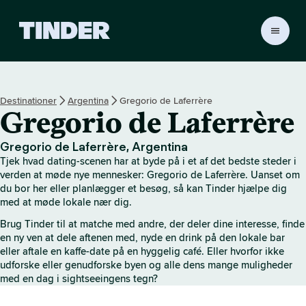
T
i
n
d
e
Destinationer
Argentina
Gregorio de Laferrère
r
Gregorio de Laferrère
s
s
t
Gregorio de Laferrère, Argentina
a
Tjek hvad dating-scenen har at byde på i et af det bedste steder i
r
verden at møde nye mennesker: Gregorio de Laferrère. Uanset om
t
du bor her eller planlægger et besøg, så kan Tinder hjælpe dig
med at møde lokale nær dig.
s
i
Brug Tinder til at matche med andre, der deler dine interesse, finde
d
en ny ven at dele aftenen med, nyde en drink på den lokale bar
e
eller aftale en kaffe-date på en hyggelig café. Eller hvorfor ikke
udforske eller genudforske byen og alle dens mange muligheder
med en dag i sightseeingens tegn?