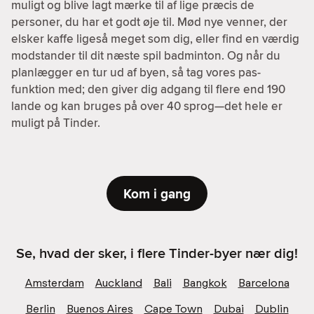
muligt og blive lagt mærke til af lige præcis de
personer, du har et godt øje til. Mød nye venner, der
elsker kaffe ligeså meget som dig, eller find en værdig
modstander til dit næste spil badminton. Og når du
planlægger en tur ud af byen, så tag vores pas-
funktion med; den giver dig adgang til flere end 190
lande og kan bruges på over 40 sprog—det hele er
muligt på Tinder.
Kom i gang
Se, hvad der sker, i flere Tinder-byer nær dig!
Amsterdam
Auckland
Bali
Bangkok
Barcelona
Berlin
Buenos Aires
Cape Town
Dubai
Dublin