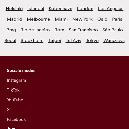
Helsinki
Istanbul
København
London
Los Angeles
Madrid
Melbourne
Miami
New York
Oslo
Paris
Prag
Rio de Janeiro
Rom
San Francisco
São Paulo
Seoul
Stockholm
Taipei
Tel Aviv
Tokyo
Warszawa
Sociale medier
Instagram
TikTok
YouTube
X
Facebook
Jura