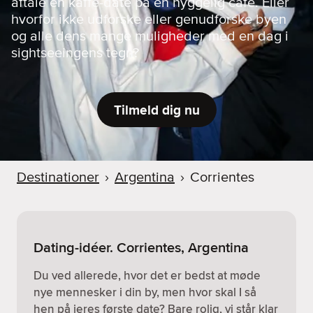
aftale en kaffe-date på en hyggelig café. Eller
hvorfor ikke udforske eller genudforske byen
og alle dens mange muligheder med en dag i
sightseeingens tegn?
Tilmeld dig nu
Destinationer
›
Argentina
›
Corrientes
Dating-idéer. Corrientes, Argentina
Du ved allerede, hvor det er bedst at møde
nye mennesker i din by, men hvor skal I så
hen på jeres første date? Bare rolig, vi står klar