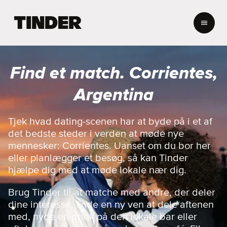
T
i
n
d
e
Find et match. Corrientes,
r
s
Argentina
s
t
a
Tjek hvad dating-scenen har at byde på i et af
r
det bedste steder i verden at møde nye
t
mennesker: Corrientes. Uanset om du bor her
s
eller planlægger et besøg, så kan Tinder
i
hjælpe dig med at møde lokale nær dig.
d
e
Brug Tinder til at matche med andre, der deler
dine interesse, finde en ny ven at dele aftenen
med, nyde en drink på den lokale bar eller