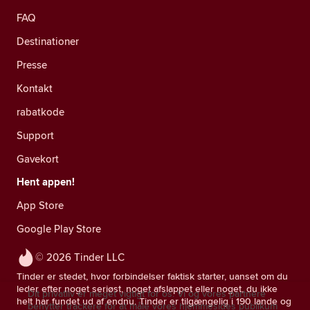
FAQ
Destinationer
Presse
Kontakt
rabatkode
Support
Gavekort
Hent appen!
App Store
Google Play Store
© 2026 Tinder LLC
Tinder er stedet, hvor forbindelser faktisk starter, uanset om du
leder efter noget seriøst, noget afslappet eller noget, du ikke
Dit privatliv er meget vigtigt for os. Vi og vores partnere
helt har fundet ud af endnu. Tinder er tilgængelig i 190 lande og
benytter trackere for at måle vores hjemmesides publikum