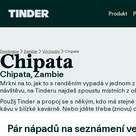
D
Produkt
P
o
m
o
v
s
k
Destinace
Zambie
Východní
Chipata
Chipata
á
s
t
Chipata, Zambie
r
Mrkni na to, jak to s randěním vypadá v jednom z 
á
n
návštěvu, na Tinderu najdeš spoustu místních z ok
k
Použij Tinder a propoj se s někým, kdo má stejné 
a
kávu v blízké kavárně. Nebo jděte třeba (znovu) o
T
i
n
Pár nápadů na seznámení v
d
e