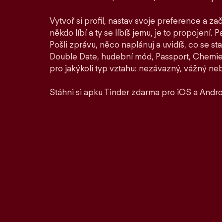
Vytvoř si profil, nastav svoje preference a zač
někdo líbí a ty se líbíš jemu, je to propojení. P
Pošli zprávu, něco naplánuj a uvidíš, co se st
Double Date, hudební mód, Passport, Chemie a
pro jakýkoli typ vztahu: nezávazný, vážný ne
Stáhni si apku Tinder zdarma pro iOS a Andro