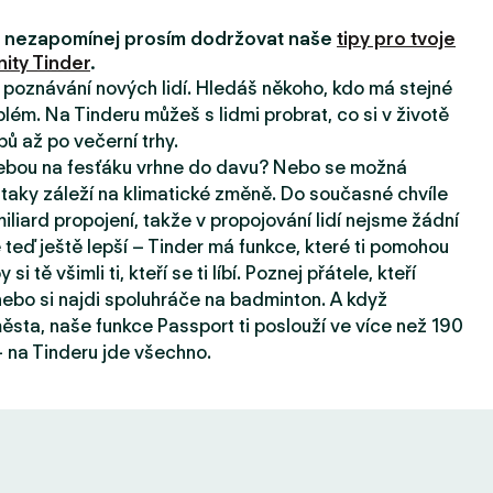
i, nezapomínej prosím dodržovat naše
tipy pro tvoje
ity Tinder
.
a poznávání nových lidí. Hledáš někoho, kdo má stejné
lém. Na Tinderu můžeš s lidmi probrat, co si v životě
pů až po večerní trhy.
tebou na fesťáku vrhne do davu? Nebo se možná
taky záleží na klimatické změně. Do současné chvíle
iard propojení, takže v propojování lidí nejsme žádní
e teď ještě lepší – Tinder má funkce, které ti pomohou
 si tě všimli ti, kteří se ti líbí. Poznej přátele, kteří
, nebo si najdi spoluhráče na badminton. A když
sta, naše funkce Passport ti poslouží ve více než 190
 na Tinderu jde všechno.