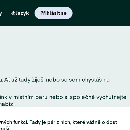
y
Jazyk
Přihlásit se
. Ať už tady žiješ, nebo se sem chystáš na
drink v místním baru nebo si společně vychutnejte
nabízí.
ých funkcí. Tady je pár z nich, které vážně o dost
epší.