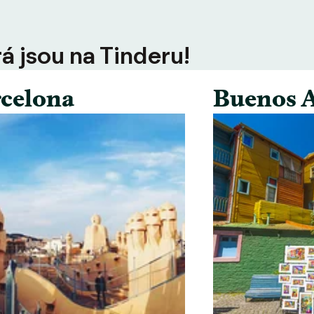
rá jsou na Tinderu!
celona
Buenos A