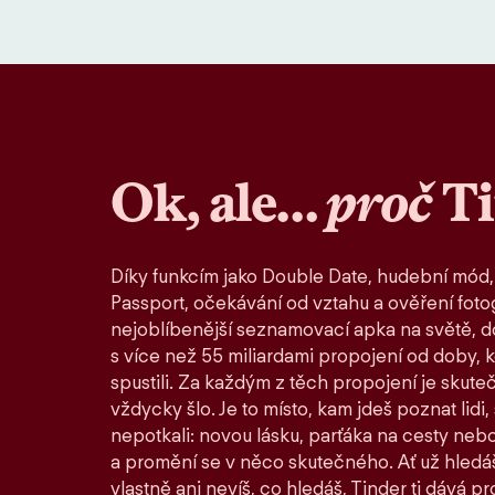
Ok, ale…
proč
T
Díky funkcím jako Double Date, hudební mód,
Passport, očekávání od vztahu a ověření fotog
nejoblíbenější seznamovací apka na světě, d
s více než 55 miliardami propojení od doby, 
spustili. Za každým z těch propojení je skute
vždycky šlo. Je to místo, kam jdeš poznat lidi,
nepotkali: novou lásku, parťáka na cesty nebo
a promění se v něco skutečného. Ať už hledáš
vlastně ani nevíš, co hledáš, Tinder ti dává pro