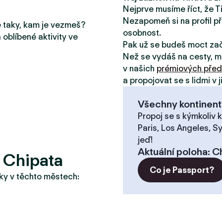
Nejprve musíme říct, že T
Nezapomeň si na profil př
le taky, kam je vezmeš?
osobnost.
 oblíbené aktivity ve
Pak už se budeš moct za
Než se vydáš na cesty, m
v našich
prémiových před
a propojovat se s lidmi v 
Všechny kontinent
Propoj se s kýmkoliv k
Paris, Los Angeles, S
jeď!
Aktuální poloha
:
C
 Chipata
Co je Passport?
taky v těchto městech: