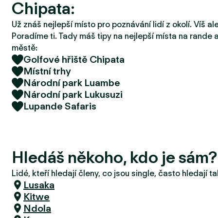
Chipata:
r
u
Už znáš nejlepší místo pro poznávání lidí z okolí. Víš a
Poradíme ti. Tady máš tipy na nejlepší místa na rande a
městě:
Golfové hřiště Chipata
Místní trhy
Národní park Luambe
Národní park Lukusuzi
Lupande Safaris
Hledáš někoho, kdo je sám?
Lidé, kteří hledají členy, co jsou single, často hledají 
Lusaka
Kitwe
Ndola