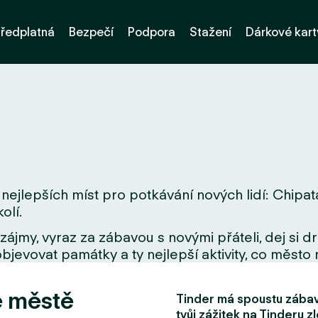
ředplatná
Bezpečí
Podpora
Stažení
Dárkové kart
nejlepších míst pro potkávání nových lidí: Chipata
olí.
zájmy, vyraz za zábavou s novými přáteli, dej si 
bjevovat památky a ty nejlepší aktivity, co město 
e městě
Tinder má spoustu zábavn
tvůj zážitek na Tinderu zl