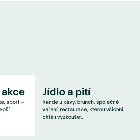
 akce
Jídlo a pití
ke, sport –
Rande u kávy, brunch, společné
lepší
vaření, restaurace, kterou všichni
chtěli vyzkoušet.