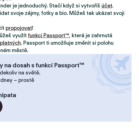
inder je jednoduchý. Stačí když si vytvoříš
účet
.
idat svoje zájmy, fotky a bio. Můžeš tak ukázat svoji
čít
propojovat
!
ůžeš využít
funkci Passport™
, která je zahrnutá
platných
. Passport ti umožňuje změnit si polohu
jiném městě.
y na dosah s funkcí Passport™
dekoliv na světě.
ydney – prostě
hipata