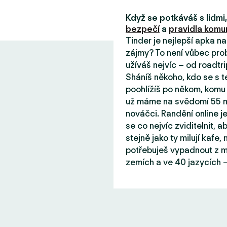
Když se potkáváš s lidm
bezpečí
a
pravidla komun
Tinder je nejlepší apka n
zájmy? To není vůbec prob
užíváš nejvíc – od roadtri
Sháníš někoho, kdo se s 
poohlížíš po někom, komu 
už máme na svědomí 55 mil
nováčci. Randění online j
se co nejvíc zviditelnit, aby
stejně jako ty milují kafe
potřebuješ vypadnout z mě
zemích a ve 40 jazycích –