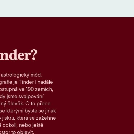
inder?
 astrologický mód,
rafie je Tinder i nadále
ostupná ve 190 zemích,
kdy jsme svajpování
čný člověk. O to přece
 se kterými byste se jinak
 jiskru, která se zažehne
 cokoli, nebo ještě
stor to objevit.