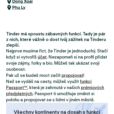
Dong Xoai
Phu Ly
Tinder má spoustu zábavných funkcí. Tady je pár
z nich, které vážně o dost tvůj zážitek na Tinderu
zlepší.
Nejprve musíme říct, že Tinder je jednoduchý. Stačí
když si vytvoříš
účet
. Nezapomeň si na profil přidat
svoje zájmy, fotky a bio. Můžeš tak ukázat svoji
osobnost.
Pak už se budeš moct začít
propojovat
!
Než se vydáš na cesty, můžeš využít
funkci
Passport™
, která je zahrnutá v našich
prémiových
předplatných
. Passport ti umožňuje změnit si
polohu a propojovat se s lidmi v jiném městě.
Všechny kontinenty na dosah s funkcí