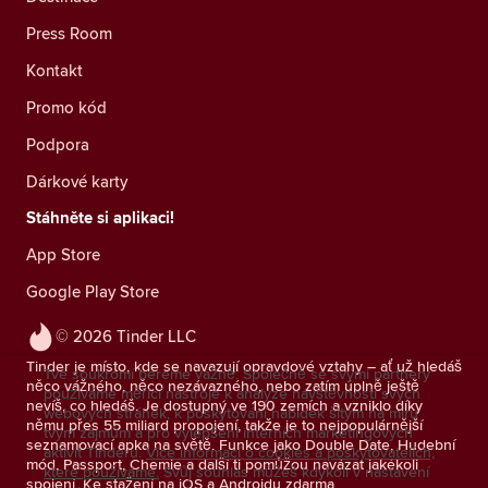
Press Room
Kontakt
Promo kód
Podpora
Dárkové karty
Stáhněte si aplikaci!
App Store
Google Play Store
© 2026 Tinder LLC
Tinder je místo, kde se navazují opravdové vztahy – ať už hledáš
Tvé soukromí bereme vážně. Společně se svými partnery
něco vážného, něco nezávazného, nebo zatím úplně ještě
používáme měřicí nástroje k analýze návštěvnosti svých
nevíš, co hledáš. Je dostupný ve 190 zemích a vzniklo díky
webových stránek, k poskytování nabídek šitým na míru
němu přes 55 miliard propojení, takže je to nejpopulárnější
tvým zájmům a pro vylepšení interních marketingových
seznamovací apka na světě. Funkce jako Double Date, Hudební
aktivit Tinderu.
Více informací o cookies a poskytovatelích,
mód, Passport, Chemie a další ti pomůžou navázat jakékoli
které používáme.
Svůj souhlas můžeš kdykoli v nastavení
spojení. Ke stažení na iOS a Androidu zdarma.