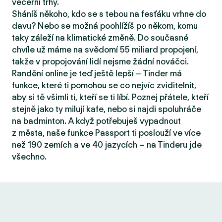
večerní trhy.
Sháníš někoho, kdo se s tebou na fesťáku vrhne do
davu? Nebo se možná poohlížíš po někom, komu
taky záleží na klimatické změně. Do současné
chvíle už máme na svědomí 55 miliard propojení,
takže v propojování lidí nejsme žádní nováčci.
Randění online je teď ještě lepší – Tinder má
funkce, které ti pomohou se co nejvíc zviditelnit,
aby si tě všimli ti, kteří se ti líbí. Poznej přátele, kteří
stejně jako ty milují kafe, nebo si najdi spoluhráče
na badminton. A když potřebuješ vypadnout
z města, naše funkce Passport ti poslouží ve více
než 190 zemích a ve 40 jazycích – na Tinderu jde
všechno.