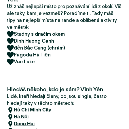
r
Už znáš nejlepší místo pro poznávání lidí z okolí. Víš
u
ale taky, kam je vezmeš? Poradíme ti. Tady máš
tipy na nejlepší místa na rande a oblíbené aktivity
ve městě:
Studny s dračím okem
Dinh Huong Canh
đền Bắc Cung (chrám)
Pagoda Hà Tiên
Vac Lake
Hledáš někoho, kdo je sám? Vĩnh Yên
Lidé, kteří hledají členy, co jsou single, často
hledají taky v těchto městech:
Hồ Chí Minh City
Hà Nội
Dong Hoi