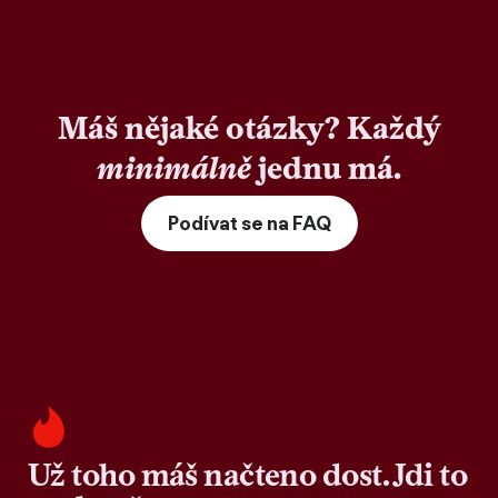
Máš nějaké otázky? Každý
minimálně
jednu má.
Podívat se na FAQ
Už toho máš načteno dost. Jdi to