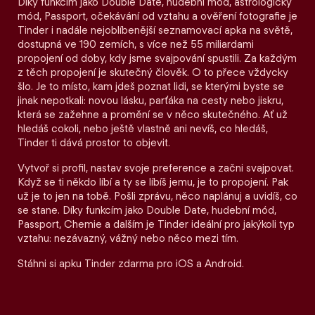
Díky funkcím jako Double Date, hudební mód, astrologický
mód, Passport, očekávání od vztahu a ověření fotografie je
Tinder i nadále nejoblíbenější seznamovací apka na světě,
dostupná ve 190 zemích, s více než 55 miliardami
propojení od doby, kdy jsme svajpování spustili. Za každým
z těch propojení je skutečný člověk. O to přece vždycky
šlo. Je to místo, kam jdeš poznat lidi, se kterými byste se
jinak nepotkali: novou lásku, parťáka na cesty nebo jiskru,
která se zažehne a promění se v něco skutečného. Ať už
hledáš cokoli, nebo ještě vlastně ani nevíš, co hledáš,
Tinder ti dává prostor to objevit.
Vytvoř si profil, nastav svoje preference a začni svajpovat.
Když se ti někdo líbí a ty se líbíš jemu, je to propojení. Pak
už je to jen na tobě. Pošli zprávu, něco naplánuj a uvidíš, co
se stane. Díky funkcím jako Double Date, hudební mód,
Passport, Chemie a dalším je Tinder ideální pro jakýkoli typ
vztahu: nezávazný, vážný nebo něco mezi tím.
Stáhni si apku Tinder zdarma pro iOS a Android.