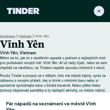
D
o
m
o
v
Destinace
Vietnam
Vĩnh Yên
s
Vĩnh Yên
k
á
s
Vĩnh Yên, Vietnam
t
Mrkni na to, jak to s randěním vypadá v jednom z nejlepších míst
r
pro potkávání nových lidí: Vĩnh Yên. Ať už tady žiješ, nebo se sem
á
chystáš na návštěvu, na Tinderu najdeš spoustu místních z okolí.
n
Použij Tinder a propoj se s někým, kdo má stejné zájmy, vyraz za
k
zábavou s novými přáteli, dej si drink v místním baru nebo si
a
společně vychutnejte kávu v blízké kavárně. Nebo jděte třeba
T
(znovu) objevovat památky a ty nejlepší aktivity, co město nabízí.
i
n
Pár nápadů na seznámení ve městě Vĩnh
d
e
Yên: