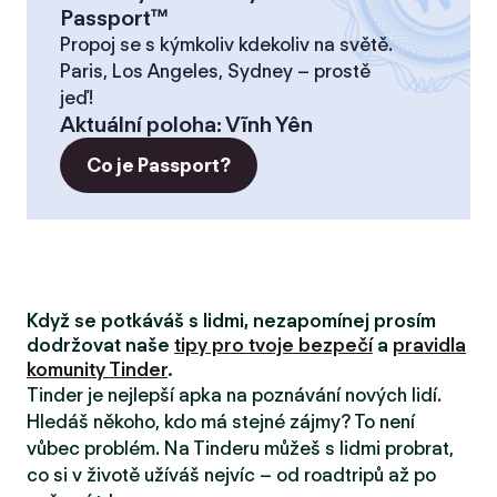
Passport™
Propoj se s kýmkoliv kdekoliv na světě.
Paris, Los Angeles, Sydney – prostě
jeď!
Aktuální poloha
:
Vĩnh Yên
Co je Passport?
Když se potkáváš s lidmi, nezapomínej prosím
dodržovat naše
tipy pro tvoje bezpečí
a
pravidla
komunity Tinder
.
Tinder je nejlepší apka na poznávání nových lidí.
Hledáš někoho, kdo má stejné zájmy? To není
vůbec problém. Na Tinderu můžeš s lidmi probrat,
co si v životě užíváš nejvíc – od roadtripů až po