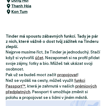
Dong Hoi
Thanh Hóa
Kon Tum
Tinder má spoustu zábavných funkcí. Tady je pár
z nich, které vážně o dost tvůj zážitek na Tinderu
zlepší.
Nejprve musíme říct, že Tinder je jednoduchý. Stačí
když si vytvoříš
účet
. Nezapomeň si na profil přidat
svoje zájmy, fotky a bio. Můžeš tak ukázat svoji
osobnost.
Pak už se budeš moct začít
propojovat
!
Než se vydáš na cesty, můžeš využít
funkci
Passport™
, která je zahrnutá v našich
prémiových
předplatných
. Passport ti umožňuje změnit si
polohu a propojovat se s lidmi v jiném městě.