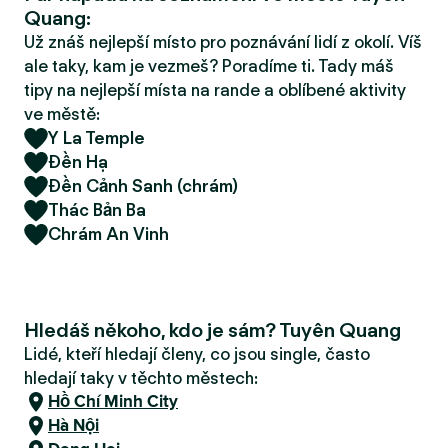
r
Quang:
u
Už znáš nejlepší místo pro poznávání lidí z okolí. Víš
ale taky, kam je vezmeš? Poradíme ti. Tady máš
tipy na nejlepší místa na rande a oblíbené aktivity
ve městě:
Y La Temple
Đền Hạ
Đền Cảnh Sanh (chrám)
Thác Bản Ba
Chrám An Vinh
Hledáš někoho, kdo je sám? Tuyên Quang
Lidé, kteří hledají členy, co jsou single, často
hledají taky v těchto městech:
Hồ Chí Minh City
Hà Nội