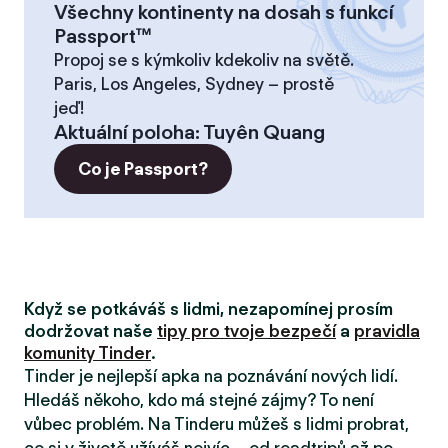
Všechny kontinenty na dosah s funkcí
Passport™
Propoj se s kýmkoliv kdekoliv na světě.
Paris, Los Angeles, Sydney – prostě
jeď!
Aktuální poloha
:
Tuyên Quang
Co je Passport?
Když se potkáváš s lidmi, nezapomínej prosím
dodržovat naše
tipy pro tvoje bezpečí
a
pravidla
komunity Tinder
.
Tinder je nejlepší apka na poznávání nových lidí.
Hledáš někoho, kdo má stejné zájmy? To není
vůbec problém. Na Tinderu můžeš s lidmi probrat,