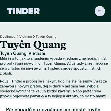
D
o
m
o
v
Destinace
Vietnam
Tuyên Quang
s
Tuyên Quang
k
á
s
Tuyên Quang, Vietnam
t
Mrkni na to, jak to s randěním vypadá v jednom z nejlepších míst
r
pro potkávání nových lidí: Tuyên Quang. Ať už tady žiješ, nebo se
á
sem chystáš na návštěvu, na Tinderu najdeš spoustu místních
z okolí.
n
k
Použij Tinder a propoj se s někým, kdo má stejné zájmy, vyraz za
a
zábavou s novými přáteli, dej si drink v místním baru nebo si
T
společně vychutnejte kávu v blízké kavárně. Nebo jděte třeba
i
(znovu) objevovat památky a ty nejlepší aktivity, co město nabízí.
n
d
Pár nápadů na seznámení ve městě Tuyên
e