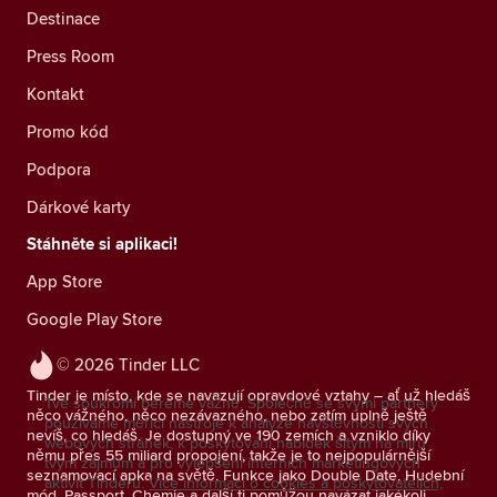
Destinace
Press Room
Kontakt
Promo kód
Podpora
Dárkové karty
Stáhněte si aplikaci!
App Store
Google Play Store
© 2026 Tinder LLC
Tinder je místo, kde se navazují opravdové vztahy – ať už hledáš
Tvé soukromí bereme vážně. Společně se svými partnery
něco vážného, něco nezávazného, nebo zatím úplně ještě
používáme měřicí nástroje k analýze návštěvnosti svých
nevíš, co hledáš. Je dostupný ve 190 zemích a vzniklo díky
webových stránek, k poskytování nabídek šitým na míru
němu přes 55 miliard propojení, takže je to nejpopulárnější
tvým zájmům a pro vylepšení interních marketingových
seznamovací apka na světě. Funkce jako Double Date, Hudební
aktivit Tinderu.
Více informací o cookies a poskytovatelích,
mód, Passport, Chemie a další ti pomůžou navázat jakékoli