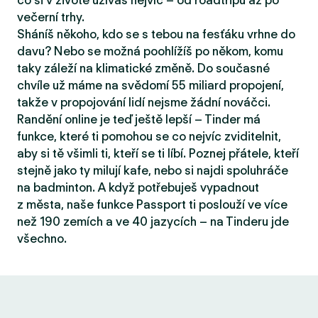
co si v životě užíváš nejvíc – od roadtripů až po
večerní trhy.
Sháníš někoho, kdo se s tebou na fesťáku vrhne do
davu? Nebo se možná poohlížíš po někom, komu
taky záleží na klimatické změně. Do současné
chvíle už máme na svědomí 55 miliard propojení,
takže v propojování lidí nejsme žádní nováčci.
Randění online je teď ještě lepší – Tinder má
funkce, které ti pomohou se co nejvíc zviditelnit,
aby si tě všimli ti, kteří se ti líbí. Poznej přátele, kteří
stejně jako ty milují kafe, nebo si najdi spoluhráče
na badminton. A když potřebuješ vypadnout
z města, naše funkce Passport ti poslouží ve více
než 190 zemích a ve 40 jazycích – na Tinderu jde
všechno.