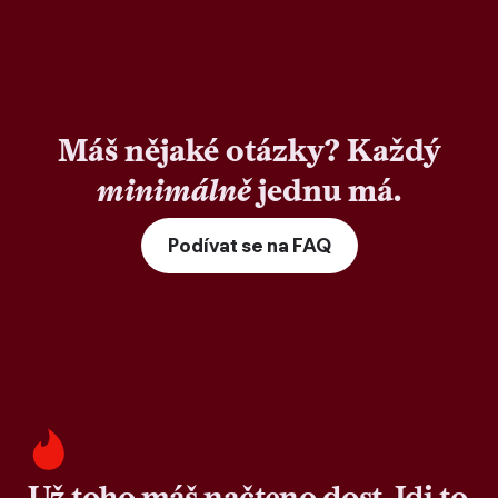
Máš nějaké otázky? Každý
minimálně
jednu má.
Podívat se na FAQ
Už toho máš načteno dost. Jdi to