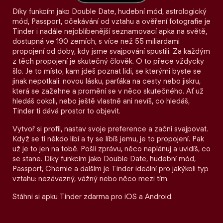
Díky funkcím jako Double Date, hudební mód, astrologický
mód, Passport, očekávání od vztahu a ověření fotografie je
Tinder i nadále nejoblíbenější seznamovací apka na světě,
dostupná ve 190 zemích, s více než 55 miliardami
propojení od doby, kdy jsme svajpování spustili. Za každým
z těch propojení je skutečný člověk. O to přece vždycky
šlo. Je to místo, kam jdeš poznat lidi, se kterými byste se
jinak nepotkali: novou lásku, parťáka na cesty nebo jiskru,
která se zažehne a promění se v něco skutečného. Ať už
hledáš cokoli, nebo ještě vlastně ani nevíš, co hledáš,
Tinder ti dává prostor to objevit.
Vytvoř si profil, nastav svoje preference a začni svajpovat.
Když se ti někdo líbí a ty se líbíš jemu, je to propojení. Pak
už je to jen na tobě. Pošli zprávu, něco naplánuj a uvidíš, co
se stane. Díky funkcím jako Double Date, hudební mód,
Passport, Chemie a dalším je Tinder ideální pro jakýkoli typ
vztahu: nezávazný, vážný nebo něco mezi tím.
Stáhni si apku Tinder zdarma pro iOS a Android.