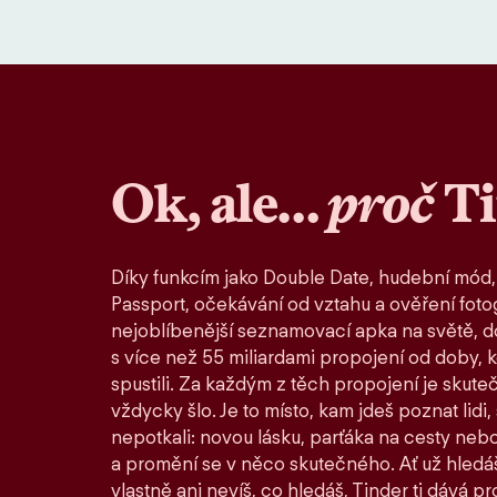
Ok, ale…
proč
T
Díky funkcím jako Double Date, hudební mód,
Passport, očekávání od vztahu a ověření fotog
nejoblíbenější seznamovací apka na světě, d
s více než 55 miliardami propojení od doby, 
spustili. Za každým z těch propojení je skute
vždycky šlo. Je to místo, kam jdeš poznat lidi,
nepotkali: novou lásku, parťáka na cesty nebo
a promění se v něco skutečného. Ať už hledáš
vlastně ani nevíš, co hledáš, Tinder ti dává pro