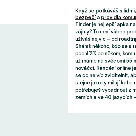
Když se potkáváš s lidm
bezpečí
a
pravidla komun
Tinder je nejlepší apka n
zájmy? To není vůbec prob
užíváš nejvíc – od roadtri
Sháníš někoho, kdo se s 
poohlížíš po někom, komu 
už máme na svědomí 55 mil
nováčci. Randění online j
se co nejvíc zviditelnit, aby
stejně jako ty milují kafe
potřebuješ vypadnout z mě
zemích a ve 40 jazycích –