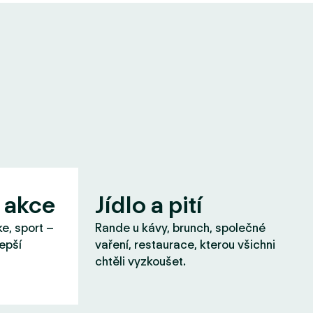
 akce
Jídlo a pití
ke, sport –
Rande u kávy, brunch, společné
lepší
vaření, restaurace, kterou všichni
chtěli vyzkoušet.