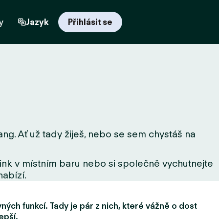
y
Jazyk
Přihlásit se
ang. Ať už tady žiješ, nebo se sem chystáš na
drink v místním baru nebo si společně vychutnejte
nabízí.
ých funkcí. Tady je pár z nich, které vážně o dost
epší.