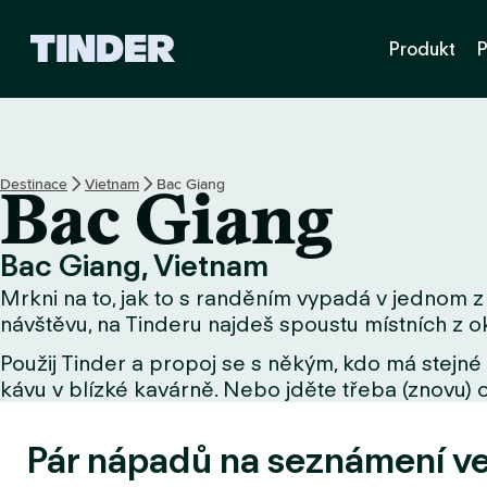
D
Produkt
P
o
m
o
v
s
k
Destinace
Vietnam
Bac Giang
Bac Giang
á
s
t
Bac Giang, Vietnam
r
Mrkni na to, jak to s randěním vypadá v jednom z 
á
n
návštěvu, na Tinderu najdeš spoustu místních z ok
k
Použij Tinder a propoj se s někým, kdo má stejné 
a
kávu v blízké kavárně. Nebo jděte třeba (znovu) o
T
i
n
Pár nápadů na seznámení v
d
e