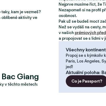
Nejprve musíme říct, že T
Nezapomeň si na profil př
le taky, kam je vezmeš?
osobnost.
 oblíbené aktivity ve
Pak už se budeš moct za
Než se vydáš na cesty, m
v našich
prémiových před
a propojovat se s lidmi v 
Všechny kontinent
Propoj se s kýmkoliv k
Paris, Los Angeles, S
jeď!
Aktuální poloha
:
B
? Bac Giang
Co je Passport?
taky v těchto městech: