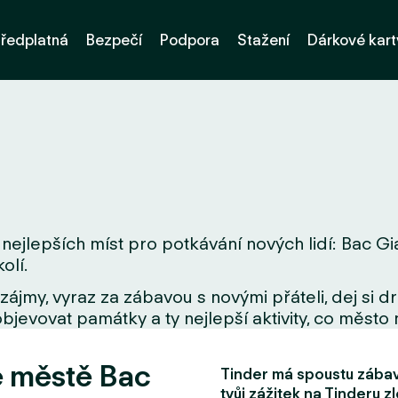
ředplatná
Bezpečí
Podpora
Stažení
Dárkové kart
nejlepších míst pro potkávání nových lidí: Bac Gi
olí.
zájmy, vyraz za zábavou s novými přáteli, dej si 
bjevovat památky a ty nejlepší aktivity, co město 
e městě Bac
Tinder má spoustu zábavn
tvůj zážitek na Tinderu zl