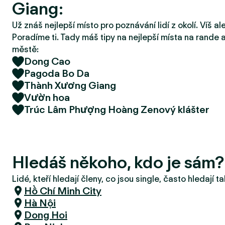
Giang:
r
u
Už znáš nejlepší místo pro poznávání lidí z okolí. Víš a
Poradíme ti. Tady máš tipy na nejlepší místa na rande a
městě:
Dong Cao
Pagoda Bo Da
Thành Xương Giang
Vườn hoa
Trúc Lâm Phượng Hoàng Zenový klášter
Hledáš někoho, kdo je sám
Lidé, kteří hledají členy, co jsou single, často hledají 
Hồ Chí Minh City
Hà Nội
Dong Hoi