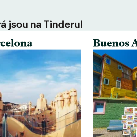
rá jsou na Tinderu!
celona
Buenos A