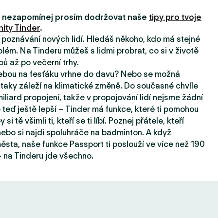
i, nezapomínej prosím dodržovat naše
tipy pro tvoje
ity Tinder
.
a poznávání nových lidí. Hledáš někoho, kdo má stejné
lém. Na Tinderu můžeš s lidmi probrat, co si v životě
pů až po večerní trhy.
tebou na fesťáku vrhne do davu? Nebo se možná
taky záleží na klimatické změně. Do současné chvíle
iard propojení, takže v propojování lidí nejsme žádní
e teď ještě lepší – Tinder má funkce, které ti pomohou
 si tě všimli ti, kteří se ti líbí. Poznej přátele, kteří
, nebo si najdi spoluhráče na badminton. A když
sta, naše funkce Passport ti poslouží ve více než 190
 na Tinderu jde všechno.