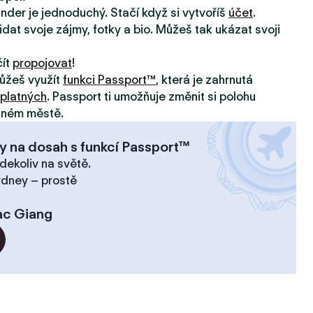
inder je jednoduchý. Stačí když si vytvoříš
účet
.
idat svoje zájmy, fotky a bio. Můžeš tak ukázat svoji
čít
propojovat
!
ůžeš využít
funkci Passport™
, která je zahrnutá
platných
. Passport ti umožňuje změnit si polohu
jiném městě.
y na dosah s funkcí Passport™
dekoliv na světě.
ydney – prostě
ac Giang