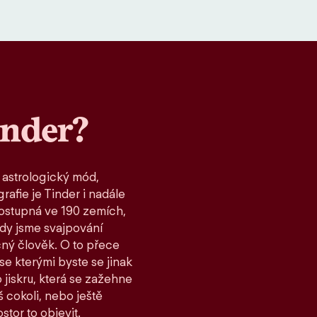
inder?
 astrologický mód,
rafie je Tinder i nadále
ostupná ve 190 zemích,
kdy jsme svajpování
čný člověk. O to přece
 se kterými byste se jinak
 jiskru, která se zažehne
 cokoli, nebo ještě
stor to objevit.