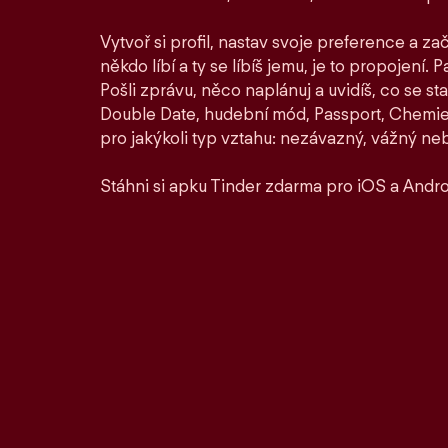
Vytvoř si profil, nastav svoje preference a zač
někdo líbí a ty se líbíš jemu, je to propojení. P
Pošli zprávu, něco naplánuj a uvidíš, co se st
Double Date, hudební mód, Passport, Chemie a
pro jakýkoli typ vztahu: nezávazný, vážný ne
Stáhni si apku Tinder zdarma pro iOS a Andro