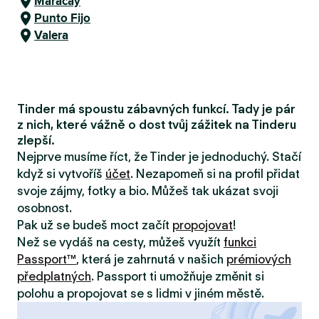
Maracay
Punto Fijo
Valera
Tinder má spoustu zábavných funkcí. Tady je pár
z nich, které vážně o dost tvůj zážitek na Tinderu
zlepší.
Nejprve musíme říct, že Tinder je jednoduchý. Stačí
když si vytvoříš
účet
. Nezapomeň si na profil přidat
svoje zájmy, fotky a bio. Můžeš tak ukázat svoji
osobnost.
Pak už se budeš moct začít
propojovat
!
Než se vydáš na cesty, můžeš využít
funkci
Passport™
, která je zahrnutá v našich
prémiových
předplatných
. Passport ti umožňuje změnit si
polohu a propojovat se s lidmi v jiném městě.