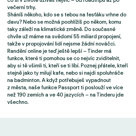
co si v životě užíváš nejvíc – od roadtripů až po
večerní trhy.
Sháníš někoho, kdo se s tebou na fesťáku vrhne do
davu? Nebo se možná poohlížíš po někom, komu
taky záleží na klimatické změně. Do současné
chvíle už máme na svědomí 55 miliard propojení,
takže v propojování lidí nejsme žádní nováčci.
Randění online je teď ještě lepší – Tinder má
funkce, které ti pomohou se co nejvíc zviditelnit,
aby si tě všimli ti, kteří se ti líbí. Poznej přátele, kteří
stejně jako ty milují kafe, nebo si najdi spoluhráče
na badminton. A když potřebuješ vypadnout
z města, naše funkce Passport ti poslouží ve více
než 190 zemích a ve 40 jazycích – na Tinderu jde
všechno.