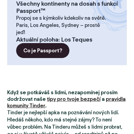
Všechny kontinenty na dosah s funkcí
Passport™
Propoj se s kýmkoliv kdekoliv na světě.
Paris, Los Angeles, Sydney – prostě
jeď!
Aktuální poloha
:
Los Teques
Co je Passport?
Když se potkáváš s lidmi, nezapomínej prosím
dodržovat naše
tipy pro tvoje bezpečí
a
pravidla
komunity Tinder
.
Tinder je nejlepší apka na poznávání nových lidí.
Hledáš někoho, kdo má stejné zájmy? To není
vůbec problém. Na Tinderu můžeš s lidmi probrat,