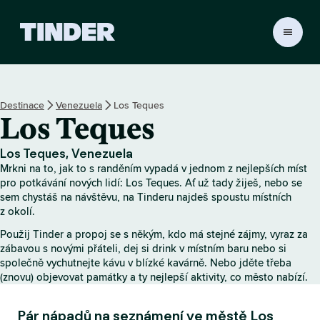
D
o
m
o
v
Destinace
Venezuela
Los Teques
s
Los Teques
k
á
s
Los Teques, Venezuela
t
Mrkni na to, jak to s randěním vypadá v jednom z nejlepších míst
r
pro potkávání nových lidí: Los Teques. Ať už tady žiješ, nebo se
á
sem chystáš na návštěvu, na Tinderu najdeš spoustu místních
z okolí.
n
k
Použij Tinder a propoj se s někým, kdo má stejné zájmy, vyraz za
a
zábavou s novými přáteli, dej si drink v místním baru nebo si
T
společně vychutnejte kávu v blízké kavárně. Nebo jděte třeba
i
(znovu) objevovat památky a ty nejlepší aktivity, co město nabízí.
n
d
Pár nápadů na seznámení ve městě Los
e