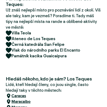
r
Teques:
u
Už znáš nejlepší místo pro poznávání lidí z okolí. Víš
ale taky, kam je vezmeš? Poradíme ti. Tady máš
tipy na nejlepší místa na rande a oblíbené aktivity
ve městě:
Villa Teola
Ateneo de Los Teques
Černá katedrála San Felipe
Vlak do národního parku El Encanto
Památník kacika Guaicaipura
Hledáš někoho, kdo je sám? Los Teques
Lidé, kteří hledají členy, co jsou single, často
hledají taky v těchto městech:
Caracas
Maracaibo