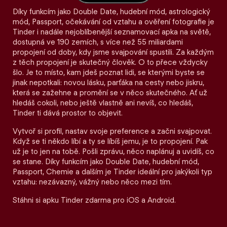
Díky funkcím jako Double Date, hudební mód, astrologický
mód, Passport, očekávání od vztahu a ověření fotografie je
Tinder i nadále nejoblíbenější seznamovací apka na světě,
dostupná ve 190 zemích, s více než 55 miliardami
propojení od doby, kdy jsme svajpování spustili. Za každým
z těch propojení je skutečný člověk. O to přece vždycky
šlo. Je to místo, kam jdeš poznat lidi, se kterými byste se
jinak nepotkali: novou lásku, parťáka na cesty nebo jiskru,
která se zažehne a promění se v něco skutečného. Ať už
hledáš cokoli, nebo ještě vlastně ani nevíš, co hledáš,
Tinder ti dává prostor to objevit.
Vytvoř si profil, nastav svoje preference a začni svajpovat.
Když se ti někdo líbí a ty se líbíš jemu, je to propojení. Pak
už je to jen na tobě. Pošli zprávu, něco naplánuj a uvidíš, co
se stane. Díky funkcím jako Double Date, hudební mód,
Passport, Chemie a dalším je Tinder ideální pro jakýkoli typ
vztahu: nezávazný, vážný nebo něco mezi tím.
Stáhni si apku Tinder zdarma pro iOS a Android.