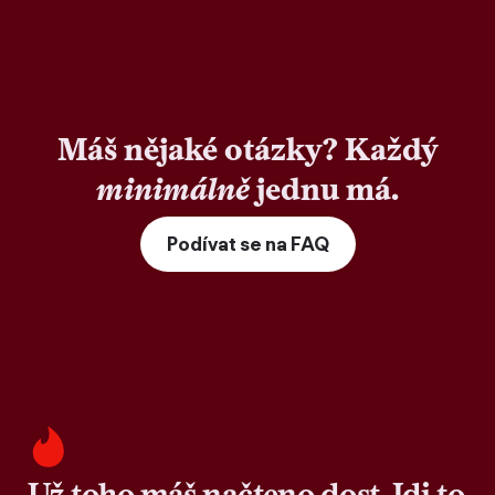
Máš nějaké otázky? Každý
minimálně
jednu má.
Podívat se na FAQ
Už toho máš načteno dost. Jdi to