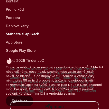
Kontakt
Promo kód
Podpora
Dárkové karty
Stáhněte si aplikaci!
App Store
Google Play Store
© 2026 Tinder LLC
Tinder je místo, kde se navazují opravdové vztahy – ať už hledáš
Tvé soukromí bereme vážně. Společně se svými partnery
něco vážného, něco nezávazného, nebo zatím úplně ještě
používáme měřicí nástroje k analýze návštěvnosti svých
nevíš, co hledáš. Je dostupný ve 190 zemích a vzniklo díky
webových stránek, k poskytování nabídek šitým na míru
němu přes 55 miliard propojení, takže je to nejpopulárnější
tvým zájmům a pro vylepšení interních marketingových
seznamovací apka na světě. Funkce jako Double Date, Hudební
aktivit Tinderu.
Více informací o cookies a poskytovatelích,
mód, Passport, Chemie a další ti pomůžou navázat jakékoli
které používáme.
Svůj souhlas můžeš kdykoli v nastavení
spojení. Ke stažení na iOS a Androidu zdarma.
odvolat.
čeština
Přijímám