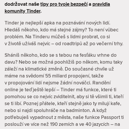
dodržovat naše
tipy pro tvoje bezpečí
a
pravidla
komunity Tinder
.
Tinder je nejlepší apka na poznávání nových lidí.
Hledáš někoho, kdo má stejné zájmy? To není vůbec
problém. Na Tinderu můžeš s lidmi probrat, co si
v životě užíváš nejvíc – od roadtripů až po večerní trhy.
Sháníš někoho, kdo se s tebou na fesťáku vrhne do
davu? Nebo se možná poohlížíš po někom, komu taky
záleží na klimatické změně. Do současné chvíle už
máme na svědomí 55 miliard propojení, takže
v propojování lidí nejsme žádní nováčci. Randění
online je teď ještě lepší – Tinder má funkce, které ti
pomohou se co nejvíc zviditelnit, aby si tě všimli ti, kteří
se ti líbí. Poznej přátele, kteří stejně jako ty milují kafe,
nebo si najdi spoluhráče na badminton. A když
potřebuješ vypadnout z města, naše funkce Passport ti
poslouží ve více než 190 zemích a ve 40 jazycích – na