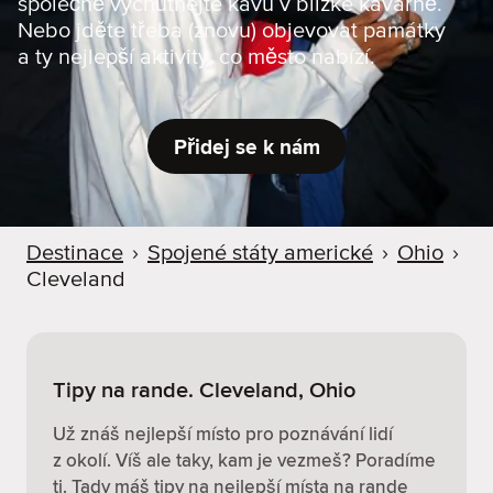
společně vychutnejte kávu v blízké kavárně.
r
Nebo jděte třeba (znovu) objevovat památky
u
a ty nejlepší aktivity, co město nabízí.
Přidej se k nám
Destinace
›
Spojené státy americké
›
Ohio
›
Cleveland
Tipy na rande. Cleveland, Ohio
Už znáš nejlepší místo pro poznávání lidí
z okolí. Víš ale taky, kam je vezmeš? Poradíme
ti. Tady máš tipy na nejlepší místa na rande