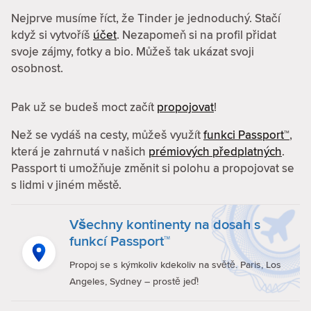
Nejprve musíme říct, že Tinder je jednoduchý. Stačí
když si vytvoříš
účet
. Nezapomeň si na profil přidat
svoje zájmy, fotky a bio. Můžeš tak ukázat svoji
osobnost.
Pak už se budeš moct začít
propojovat
!
Než se vydáš na cesty, můžeš využít
funkci Passport™
,
která je zahrnutá v našich
prémiových předplatných
.
Passport ti umožňuje změnit si polohu a propojovat se
s lidmi v jiném městě.
Všechny kontinenty na dosah s
funkcí Passport™
Propoj se s kýmkoliv kdekoliv na světě. Paris, Los
Angeles, Sydney – prostě jeď!