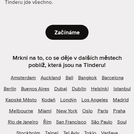
Tinderu jde všechno.
Začínáme
Mrkni na to, co se děje v dalších městech
poblíž, která jsou na Tinderu!
Amsterdam
Auckland
Bali
Bangkok
Barcelona
Berlín
Buenos Aires
Dubaj
Dublin
Helsinki
Istanbul
Kapské Město
Kodaň
Londýn
Los Angeles
Madrid
Melbourne
Miami
New York
Oslo
Paris
Praha
Rio de Janeiro
Řím
San Francisco
São Paulo
Soul
Stockholm
Taipei
Tel Aviv
Tokio
Varšava