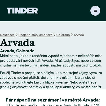
D
o
m
o
v
Destinace
Spojené státy americké
Colorado
Arvada
s
Arvada
k
á
s
Arvada, Colorado
t
Mrkni na to, jak to s randěním vypadá v jednom z nejlepších míst
r
pro potkávání nových lidí: Arvada. Ať už tady žiješ, nebo se sem
á
chystáš na návštěvu, na Tinderu najdeš spoustu místních z okolí.
n
Použij Tinder a propoj se s někým, kdo má stejné zájmy, vyraz za
k
zábavou s novými přáteli, dej si drink v místním baru nebo si
a
společně vychutnejte kávu v blízké kavárně. Nebo jděte třeba
T
(znovu) objevovat památky a ty nejlepší aktivity, co město nabízí.
i
n
Pár nápadů na seznámení ve městě Arvada:
d
e
Už znáš nejlepší místo pro poznávání lidí z okolí. Víš