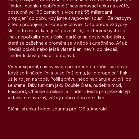
Tinder i nadále nejoblíbenější seznamovací apka na světě,
dostupná ve 190 zemích, s více než 55 miliardami
propojení od doby, kdy jsme svajpování spustili. Za každým
z těch propojení je skutečný člověk. O to přece vždycky
šlo. Je to místo, kam jdeš poznat lidi, se kterými byste se
jinak nepotkali: novou lásku, parťáka na cesty nebo jiskru,
která se zažehne a promění se v něco skutečného. Ať už
hledáš cokoli, nebo ještě vlastně ani nevíš, co hledáš,
Tinder ti dává prostor to objevit.
Vytvoř si profil, nastav svoje preference a začni svajpovat.
Když se ti někdo líbí a ty se líbíš jemu, je to propojení. Pak
už je to jen na tobě. Pošli zprávu, něco naplánuj a uvidíš, co
se stane. Díky funkcím jako Double Date, hudební mód,
Passport, Chemie a dalším je Tinder ideální pro jakýkoli typ
vztahu: nezávazný, vážný nebo něco mezi tím.
Stáhni si apku Tinder zdarma pro iOS a Android.