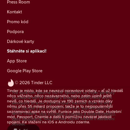
Press Room
Kontakt
Promo kód
Podpora
Dárkové karty
Stáhněte si aplikaci!
App Store
Google Play Store
© 2026 Tinder LLC
Tinder je místo, kde se navazují opravdové vztahy – ať už hledáš
Tvé soukromí bereme vážně. Společně se svými partnery
něco vážného, něco nezávazného, nebo zatím úplně ještě
používáme měřicí nástroje k analýze návštěvnosti svých
nevíš, co hledáš. Je dostupný ve 190 zemích a vzniklo díky
webových stránek, k poskytování nabídek šitým na míru
němu přes 55 miliard propojení, takže je to nejpopulárnější
tvým zájmům a pro vylepšení interních marketingových
seznamovací apka na světě. Funkce jako Double Date, Hudební
aktivit Tinderu.
Více informací o cookies a poskytovatelích,
mód, Passport, Chemie a další ti pomůžou navázat jakékoli
které používáme.
Svůj souhlas můžeš kdykoli v nastavení
spojení. Ke stažení na iOS a Androidu zdarma.
odvolat.