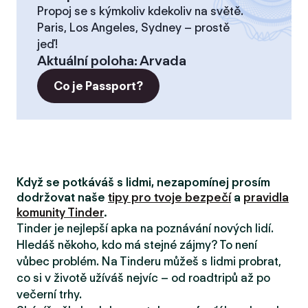
Propoj se s kýmkoliv kdekoliv na světě.
Paris, Los Angeles, Sydney – prostě
jeď!
Aktuální poloha
:
Arvada
Co je Passport?
Když se potkáváš s lidmi, nezapomínej prosím
dodržovat naše
tipy pro tvoje bezpečí
a
pravidla
komunity Tinder
.
Tinder je nejlepší apka na poznávání nových lidí.
Hledáš někoho, kdo má stejné zájmy? To není
vůbec problém. Na Tinderu můžeš s lidmi probrat,
co si v životě užíváš nejvíc – od roadtripů až po
večerní trhy.