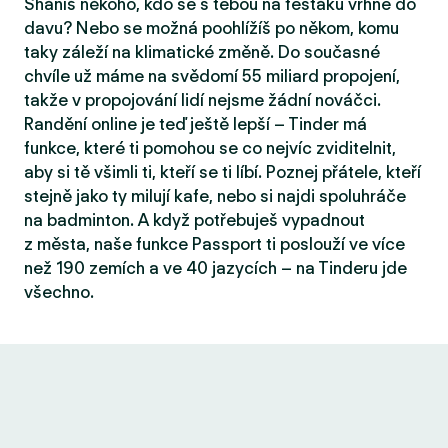
Sháníš někoho, kdo se s tebou na fesťáku vrhne do
davu? Nebo se možná poohlížíš po někom, komu
taky záleží na klimatické změně. Do současné
chvíle už máme na svědomí 55 miliard propojení,
takže v propojování lidí nejsme žádní nováčci.
Randění online je teď ještě lepší – Tinder má
funkce, které ti pomohou se co nejvíc zviditelnit,
aby si tě všimli ti, kteří se ti líbí. Poznej přátele, kteří
stejně jako ty milují kafe, nebo si najdi spoluhráče
na badminton. A když potřebuješ vypadnout
z města, naše funkce Passport ti poslouží ve více
než 190 zemích a ve 40 jazycích – na Tinderu jde
všechno.