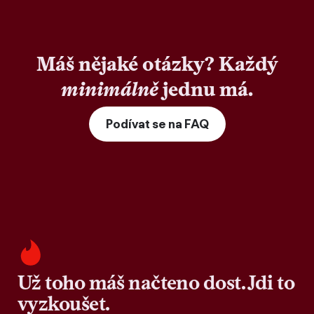
Máš nějaké otázky? Každý
minimálně
jednu má.
Podívat se na FAQ
Už toho máš načteno dost. Jdi to
vyzkoušet.