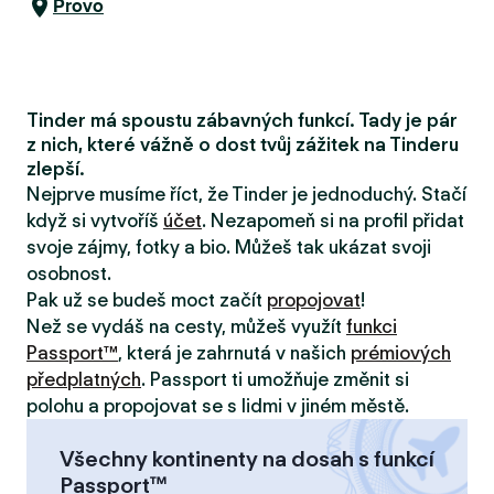
Provo
Tinder má spoustu zábavných funkcí. Tady je pár
z nich, které vážně o dost tvůj zážitek na Tinderu
zlepší.
Nejprve musíme říct, že Tinder je jednoduchý. Stačí
když si vytvoříš
účet
. Nezapomeň si na profil přidat
svoje zájmy, fotky a bio. Můžeš tak ukázat svoji
osobnost.
Pak už se budeš moct začít
propojovat
!
Než se vydáš na cesty, můžeš využít
funkci
Passport™
, která je zahrnutá v našich
prémiových
předplatných
. Passport ti umožňuje změnit si
polohu a propojovat se s lidmi v jiném městě.
Všechny kontinenty na dosah s funkcí
Passport™