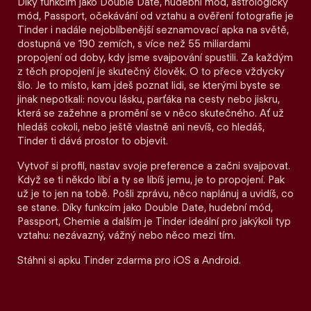
Díky funkcím jako Double Date, hudební mód, astrologický
mód, Passport, očekávání od vztahu a ověření fotografie je
Tinder i nadále nejoblíbenější seznamovací apka na světě,
dostupná ve 190 zemích, s více než 55 miliardami
propojení od doby, kdy jsme svajpování spustili. Za každým
z těch propojení je skutečný člověk. O to přece vždycky
šlo. Je to místo, kam jdeš poznat lidi, se kterými byste se
jinak nepotkali: novou lásku, parťáka na cesty nebo jiskru,
která se zažehne a promění se v něco skutečného. Ať už
hledáš cokoli, nebo ještě vlastně ani nevíš, co hledáš,
Tinder ti dává prostor to objevit.
Vytvoř si profil, nastav svoje preference a začni svajpovat.
Když se ti někdo líbí a ty se líbíš jemu, je to propojení. Pak
už je to jen na tobě. Pošli zprávu, něco naplánuj a uvidíš, co
se stane. Díky funkcím jako Double Date, hudební mód,
Passport, Chemie a dalším je Tinder ideální pro jakýkoli typ
vztahu: nezávazný, vážný nebo něco mezi tím.
Stáhni si apku Tinder zdarma pro iOS a Android.