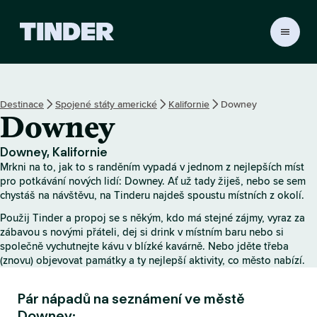
D
o
m
o
v
Destinace
Spojené státy americké
Kalifornie
Downey
s
Downey
k
á
s
Downey, Kalifornie
t
Mrkni na to, jak to s randěním vypadá v jednom z nejlepších míst
r
pro potkávání nových lidí: Downey. Ať už tady žiješ, nebo se sem
á
chystáš na návštěvu, na Tinderu najdeš spoustu místních z okolí.
n
Použij Tinder a propoj se s někým, kdo má stejné zájmy, vyraz za
k
zábavou s novými přáteli, dej si drink v místním baru nebo si
a
společně vychutnejte kávu v blízké kavárně. Nebo jděte třeba
T
(znovu) objevovat památky a ty nejlepší aktivity, co město nabízí.
i
n
Pár nápadů na seznámení ve městě
d
e
Downey: