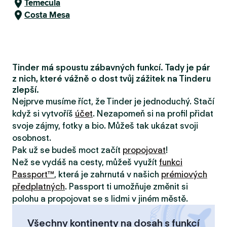
Temecula
Costa Mesa
Tinder má spoustu zábavných funkcí. Tady je pár
z nich, které vážně o dost tvůj zážitek na Tinderu
zlepší.
Nejprve musíme říct, že Tinder je jednoduchý. Stačí
když si vytvoříš
účet
. Nezapomeň si na profil přidat
svoje zájmy, fotky a bio. Můžeš tak ukázat svoji
osobnost.
Pak už se budeš moct začít
propojovat
!
Než se vydáš na cesty, můžeš využít
funkci
Passport™
, která je zahrnutá v našich
prémiových
předplatných
. Passport ti umožňuje změnit si
polohu a propojovat se s lidmi v jiném městě.
Všechny kontinenty na dosah s funkcí