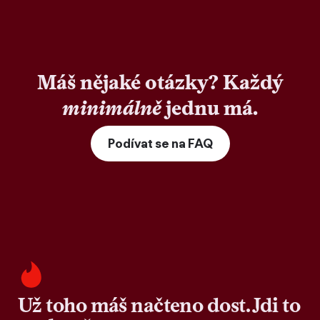
Máš nějaké otázky? Každý
minimálně
jednu má.
Podívat se na FAQ
Už toho máš načteno dost. Jdi to