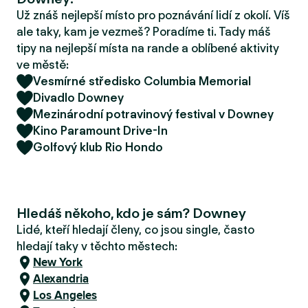
r
Už znáš nejlepší místo pro poznávání lidí z okolí. Víš
u
ale taky, kam je vezmeš? Poradíme ti. Tady máš
tipy na nejlepší místa na rande a oblíbené aktivity
ve městě:
Vesmírné středisko Columbia Memorial
Divadlo Downey
Mezinárodní potravinový festival v Downey
Kino Paramount Drive-In
Golfový klub Rio Hondo
Hledáš někoho, kdo je sám? Downey
Lidé, kteří hledají členy, co jsou single, často
hledají taky v těchto městech:
New York
Alexandria
Los Angeles