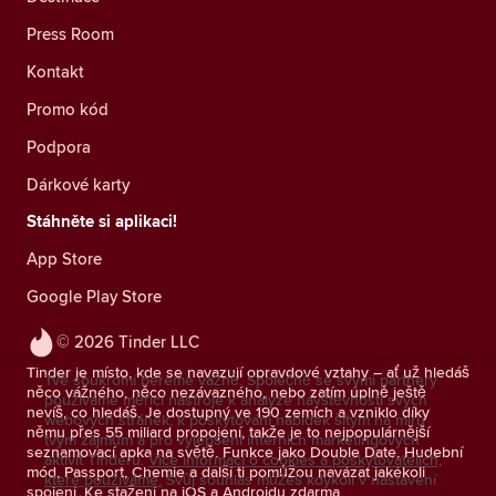
Press Room
Kontakt
Promo kód
Podpora
Dárkové karty
Stáhněte si aplikaci!
App Store
Google Play Store
© 2026 Tinder LLC
Tinder je místo, kde se navazují opravdové vztahy – ať už hledáš
Tvé soukromí bereme vážně. Společně se svými partnery
něco vážného, něco nezávazného, nebo zatím úplně ještě
používáme měřicí nástroje k analýze návštěvnosti svých
nevíš, co hledáš. Je dostupný ve 190 zemích a vzniklo díky
webových stránek, k poskytování nabídek šitým na míru
němu přes 55 miliard propojení, takže je to nejpopulárnější
tvým zájmům a pro vylepšení interních marketingových
seznamovací apka na světě. Funkce jako Double Date, Hudební
aktivit Tinderu.
Více informací o cookies a poskytovatelích,
mód, Passport, Chemie a další ti pomůžou navázat jakékoli
které používáme.
Svůj souhlas můžeš kdykoli v nastavení
spojení. Ke stažení na iOS a Androidu zdarma.