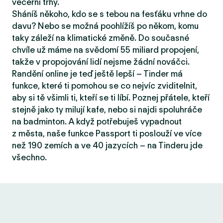
večerní trhy.
Sháníš někoho, kdo se s tebou na fesťáku vrhne do
davu? Nebo se možná poohlížíš po někom, komu
taky záleží na klimatické změně. Do současné
chvíle už máme na svědomí 55 miliard propojení,
takže v propojování lidí nejsme žádní nováčci.
Randění online je teď ještě lepší – Tinder má
funkce, které ti pomohou se co nejvíc zviditelnit,
aby si tě všimli ti, kteří se ti líbí. Poznej přátele, kteří
stejně jako ty milují kafe, nebo si najdi spoluhráče
na badminton. A když potřebuješ vypadnout
z města, naše funkce Passport ti poslouží ve více
než 190 zemích a ve 40 jazycích – na Tinderu jde
všechno.