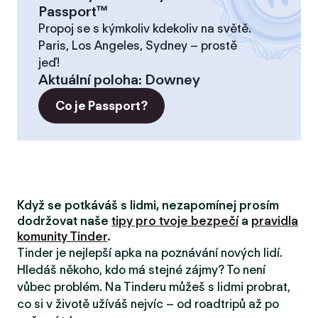
Passport™
Propoj se s kýmkoliv kdekoliv na světě.
Paris, Los Angeles, Sydney – prostě
jeď!
Aktuální poloha
:
Downey
Co je Passport?
Když se potkáváš s lidmi, nezapomínej prosím
dodržovat naše
tipy pro tvoje bezpečí
a
pravidla
komunity Tinder
.
Tinder je nejlepší apka na poznávání nových lidí.
Hledáš někoho, kdo má stejné zájmy? To není
vůbec problém. Na Tinderu můžeš s lidmi probrat,
co si v životě užíváš nejvíc – od roadtripů až po