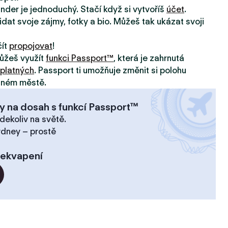
inder je jednoduchý. Stačí když si vytvoříš
účet
.
idat svoje zájmy, fotky a bio. Můžeš tak ukázat svoji
čít
propojovat
!
ůžeš využít
funkci Passport™
, která je zahrnutá
platných
. Passport ti umožňuje změnit si polohu
jiném městě.
y na dosah s funkcí Passport™
dekoliv na světě.
ydney – prostě
řekvapení