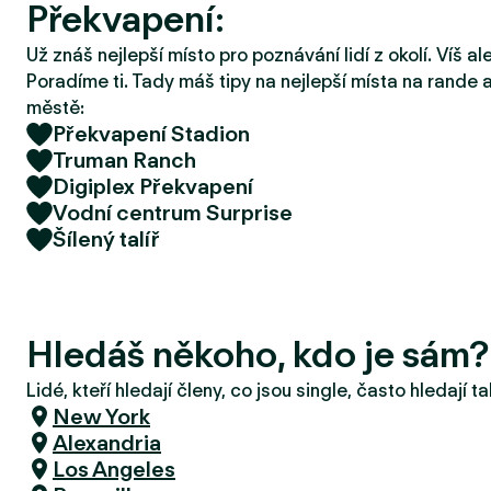
Překvapení:
r
u
Už znáš nejlepší místo pro poznávání lidí z okolí. Víš a
Poradíme ti. Tady máš tipy na nejlepší místa na rande a
městě:
Překvapení Stadion
Truman Ranch
Digiplex Překvapení
Vodní centrum Surprise
Šílený talíř
Hledáš někoho, kdo je sám?
Lidé, kteří hledají členy, co jsou single, často hledají 
New York
Alexandria
Los Angeles