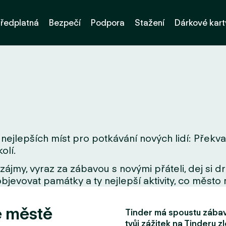
ředplatná
Bezpečí
Podpora
Stažení
Dárkové kart
nejlepších míst pro potkávání nových lidí: Překva
olí.
zájmy, vyraz za zábavou s novými přáteli, dej si 
bjevovat památky a ty nejlepší aktivity, co město 
e městě
Tinder má spoustu zábavn
tvůj zážitek na Tinderu zl