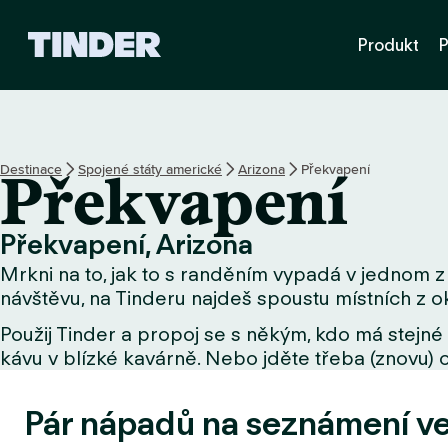
D
Produkt
P
o
m
o
v
s
k
Destinace
Spojené státy americké
Arizona
Překvapení
Překvapení
á
s
t
Překvapení, Arizona
r
Mrkni na to, jak to s randěním vypadá v jednom z 
á
n
návštěvu, na Tinderu najdeš spoustu místních z ok
k
Použij Tinder a propoj se s někým, kdo má stejné 
a
kávu v blízké kavárně. Nebo jděte třeba (znovu) o
T
i
n
Pár nápadů na seznámení v
d
e