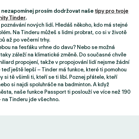
i, nezapomínej prosím dodržovat naše
tipy pro tvoje
ity Tinder
.
a poznávání nových lidí. Hledáš někoho, kdo má stejné
lém. Na Tinderu můžeš s lidmi probrat, co si v životě
pů až po večerní trhy.
tebou na fesťáku vrhne do davu? Nebo se možná
taky záleží na klimatické změně. Do současné chvíle
iard propojení, takže v propojování lidí nejsme žádní
e teď ještě lepší – Tinder má funkce, které ti pomohou
 si tě všimli ti, kteří se ti líbí. Poznej přátele, kteří
, nebo si najdi spoluhráče na badminton. A když
sta, naše funkce Passport ti poslouží ve více než 190
 na Tinderu jde všechno.