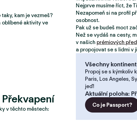
Nejprve musíme říct, že T
Nezapomeň si na profil př
le taky, kam je vezmeš?
osobnost.
 oblíbené aktivity ve
Pak už se budeš moct za
Než se vydáš na cesty, m
v našich
prémiových před
a propojovat se s lidmi v 
Všechny kontinent
Propoj se s kýmkoliv k
Paris, Los Angeles, S
jeď!
Aktuální poloha
:
P
 Překvapení
Co je Passport?
taky v těchto městech: