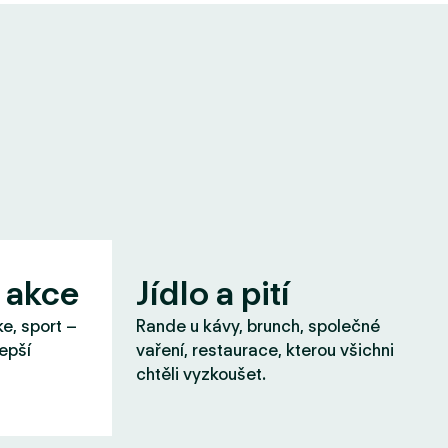
 akce
Jídlo a pití
ke, sport –
Rande u kávy, brunch, společné
lepší
vaření, restaurace, kterou všichni
chtěli vyzkoušet.