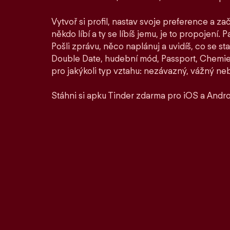
Vytvoř si profil, nastav svoje preference a zač
někdo líbí a ty se líbíš jemu, je to propojení. P
Pošli zprávu, něco naplánuj a uvidíš, co se st
Double Date, hudební mód, Passport, Chemie a
pro jakýkoli typ vztahu: nezávazný, vážný ne
Stáhni si apku Tinder zdarma pro iOS a Andro