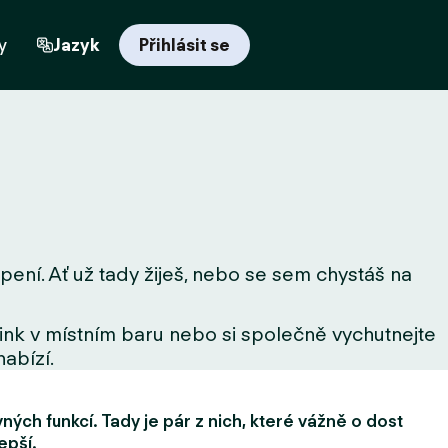
y
Jazyk
Přihlásit se
pení. Ať už tady žiješ, nebo se sem chystáš na
drink v místním baru nebo si společně vychutnejte
nabízí.
ých funkcí. Tady je pár z nich, které vážně o dost
epší.