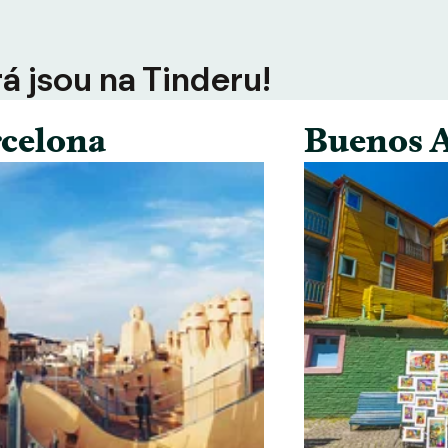
rá jsou na Tinderu!
celona
Buenos A