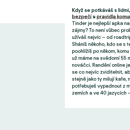
Když se potkáváš s lidm
bezpečí
a
pravidla komun
Tinder je nejlepší apka n
zájmy? To není vůbec prob
užíváš nejvíc – od roadtri
Sháníš někoho, kdo se s 
poohlížíš po někom, komu 
už máme na svědomí 55 mil
nováčci. Randění online j
se co nejvíc zviditelnit, aby
stejně jako ty milují kafe
potřebuješ vypadnout z mě
zemích a ve 40 jazycích –