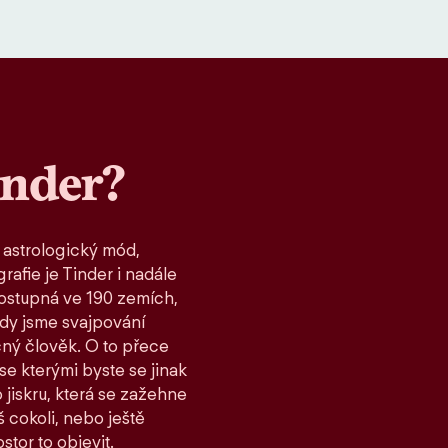
inder?
 astrologický mód,
rafie je Tinder i nadále
ostupná ve 190 zemích,
kdy jsme svajpování
čný člověk. O to přece
 se kterými byste se jinak
 jiskru, která se zažehne
 cokoli, nebo ještě
stor to objevit.