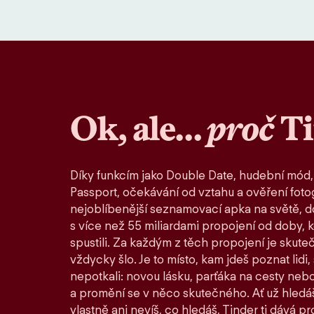
Ok, ale…
proč
T
Díky funkcím jako Double Date, hudební mód,
Passport, očekávání od vztahu a ověření fotog
nejoblíbenější seznamovací apka na světě, d
s více než 55 miliardami propojení od doby, 
spustili. Za každým z těch propojení je skute
vždycky šlo. Je to místo, kam jdeš poznat lidi,
nepotkali: novou lásku, parťáka na cesty nebo
a promění se v něco skutečného. Ať už hledáš
vlastně ani nevíš, co hledáš, Tinder ti dává pro