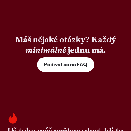
Máš nějaké otázky? Každý
minimálně
jednu má.
Podívat se na FAQ
Už toho máš načteno dost. Jdi to