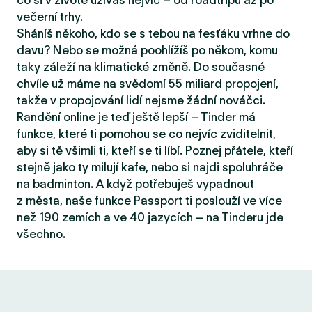
co si v životě užíváš nejvíc – od roadtripů až po
večerní trhy.
Sháníš někoho, kdo se s tebou na fesťáku vrhne do
davu? Nebo se možná poohlížíš po někom, komu
taky záleží na klimatické změně. Do současné
chvíle už máme na svědomí 55 miliard propojení,
takže v propojování lidí nejsme žádní nováčci.
Randění online je teď ještě lepší – Tinder má
funkce, které ti pomohou se co nejvíc zviditelnit,
aby si tě všimli ti, kteří se ti líbí. Poznej přátele, kteří
stejně jako ty milují kafe, nebo si najdi spoluhráče
na badminton. A když potřebuješ vypadnout
z města, naše funkce Passport ti poslouží ve více
než 190 zemích a ve 40 jazycích – na Tinderu jde
všechno.