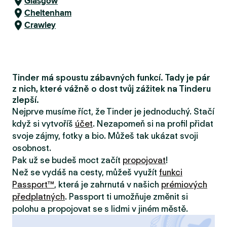
Glasgow
Cheltenham
Crawley
Tinder má spoustu zábavných funkcí. Tady je pár
z nich, které vážně o dost tvůj zážitek na Tinderu
zlepší.
Nejprve musíme říct, že Tinder je jednoduchý. Stačí
když si vytvoříš
účet
. Nezapomeň si na profil přidat
svoje zájmy, fotky a bio. Můžeš tak ukázat svoji
osobnost.
Pak už se budeš moct začít
propojovat
!
Než se vydáš na cesty, můžeš využít
funkci
Passport™
, která je zahrnutá v našich
prémiových
předplatných
. Passport ti umožňuje změnit si
polohu a propojovat se s lidmi v jiném městě.