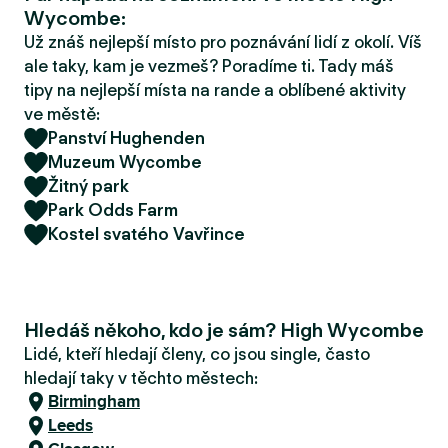
r
Wycombe:
u
Už znáš nejlepší místo pro poznávání lidí z okolí. Víš
ale taky, kam je vezmeš? Poradíme ti. Tady máš
tipy na nejlepší místa na rande a oblíbené aktivity
ve městě:
Panství Hughenden
Muzeum Wycombe
Žitný park
Park Odds Farm
Kostel svatého Vavřince
Hledáš někoho, kdo je sám? High Wycombe
Lidé, kteří hledají členy, co jsou single, často
hledají taky v těchto městech:
Birmingham
Leeds