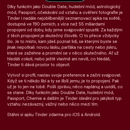
Díky funkcím jako Double Date, hudební mód, astrologický
mód, Passport, očekávání od vztahu a ověření fotografie je
Tinder i nadále nejoblíbenější seznamovací apka na světě,
dostupná ve 190 zemích, s více než 55 miliardami
propojení od doby, kdy jsme svajpování spustili. Za každým
z těch propojení je skutečný člověk. O to přece vždycky
šlo. Je to místo, kam jdeš poznat lidi, se kterými byste se
jinak nepotkali: novou lásku, parťáka na cesty nebo jiskru,
která se zažehne a promění se v něco skutečného. Ať už
hledáš cokoli, nebo ještě vlastně ani nevíš, co hledáš,
Tinder ti dává prostor to objevit.
Vytvoř si profil, nastav svoje preference a začni svajpovat.
Když se ti někdo líbí a ty se líbíš jemu, je to propojení. Pak
už je to jen na tobě. Pošli zprávu, něco naplánuj a uvidíš, co
se stane. Díky funkcím jako Double Date, hudební mód,
Passport, Chemie a dalším je Tinder ideální pro jakýkoli typ
vztahu: nezávazný, vážný nebo něco mezi tím.
Stáhni si apku Tinder zdarma pro iOS a Android.