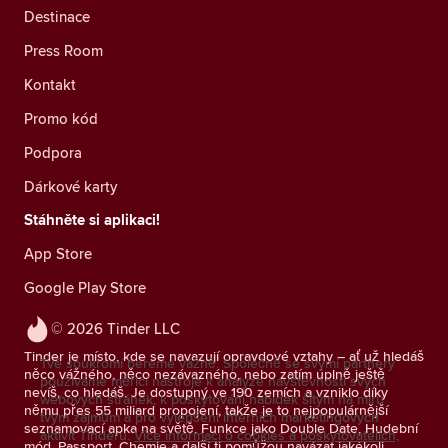
Destinace
Press Room
Kontakt
Promo kód
Podpora
Dárkové karty
Stáhněte si aplikaci!
App Store
Google Play Store
© 2026 Tinder LLC
Tinder je místo, kde se navazují opravdové vztahy – ať už hledáš
Tvé soukromí bereme vážně. Společně se svými partnery
něco vážného, něco nezávazného, nebo zatím úplně ještě
používáme měřicí nástroje k analýze návštěvnosti svých
nevíš, co hledáš. Je dostupný ve 190 zemích a vzniklo díky
webových stránek, k poskytování nabídek šitým na míru
němu přes 55 miliard propojení, takže je to nejpopulárnější
tvým zájmům a pro vylepšení interních marketingových
seznamovací apka na světě. Funkce jako Double Date, Hudební
aktivit Tinderu.
Více informací o cookies a poskytovatelích,
mód, Passport, Chemie a další ti pomůžou navázat jakékoli