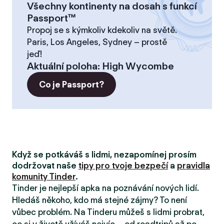
Všechny kontinenty na dosah s funkcí
Passport™
Propoj se s kýmkoliv kdekoliv na světě.
Paris, Los Angeles, Sydney – prostě
jeď!
Aktuální poloha
:
High Wycombe
Co je Passport?
Když se potkáváš s lidmi, nezapomínej prosím
dodržovat naše
tipy pro tvoje bezpečí
a
pravidla
komunity Tinder
.
Tinder je nejlepší apka na poznávání nových lidí.
Hledáš někoho, kdo má stejné zájmy? To není
vůbec problém. Na Tinderu můžeš s lidmi probrat,