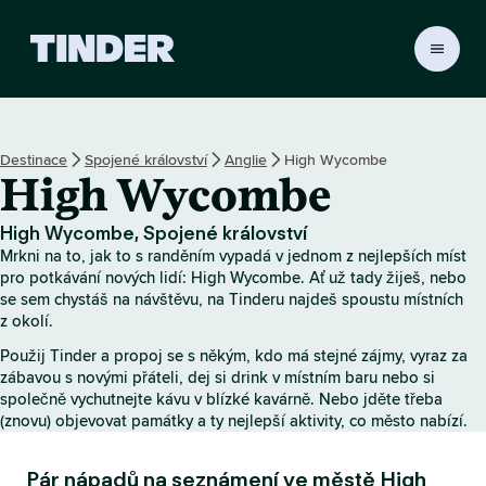
D
o
m
o
v
Destinace
Spojené království
Anglie
High Wycombe
s
High Wycombe
k
á
s
High Wycombe, Spojené království
t
Mrkni na to, jak to s randěním vypadá v jednom z nejlepších míst
r
pro potkávání nových lidí: High Wycombe. Ať už tady žiješ, nebo
á
se sem chystáš na návštěvu, na Tinderu najdeš spoustu místních
z okolí.
n
k
Použij Tinder a propoj se s někým, kdo má stejné zájmy, vyraz za
a
zábavou s novými přáteli, dej si drink v místním baru nebo si
T
společně vychutnejte kávu v blízké kavárně. Nebo jděte třeba
i
(znovu) objevovat památky a ty nejlepší aktivity, co město nabízí.
n
d
Pár nápadů na seznámení ve městě High
e