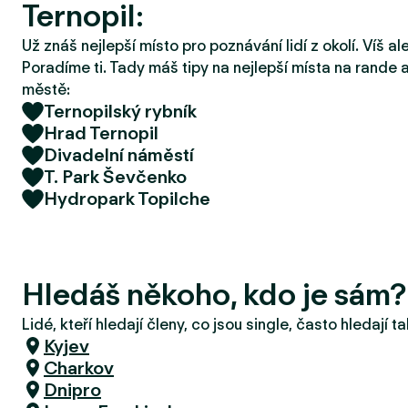
Ternopil:
r
u
Už znáš nejlepší místo pro poznávání lidí z okolí. Víš a
Poradíme ti. Tady máš tipy na nejlepší místa na rande a
městě:
Ternopilský rybník
Hrad Ternopil
Divadelní náměstí
T. Park Ševčenko
Hydropark Topilche
Hledáš někoho, kdo je sám?
Lidé, kteří hledají členy, co jsou single, často hledají 
Kyjev
Charkov
Dnipro