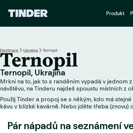
D
Produkt
P
o
m
o
v
s
k
Destinace
Ukrajina
Ternopil
Ternopil
á
s
t
Ternopil, Ukrajina
r
Mrkni na to, jak to s randěním vypadá v jednom z 
á
n
návštěvu, na Tinderu najdeš spoustu místních z ok
k
Použij Tinder a propoj se s někým, kdo má stejné 
a
kávu v blízké kavárně. Nebo jděte třeba (znovu) o
T
i
n
Pár nápadů na seznámení v
d
e