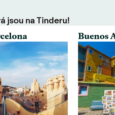
rá jsou na Tinderu!
celona
Buenos A