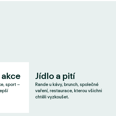
 akce
Jídlo a pití
ke, sport –
Rande u kávy, brunch, společné
lepší
vaření, restaurace, kterou všichni
chtěli vyzkoušet.