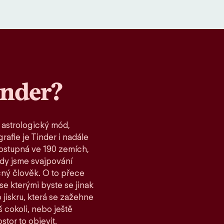
inder?
 astrologický mód,
rafie je Tinder i nadále
ostupná ve 190 zemích,
kdy jsme svajpování
čný člověk. O to přece
 se kterými byste se jinak
 jiskru, která se zažehne
 cokoli, nebo ještě
stor to objevit.