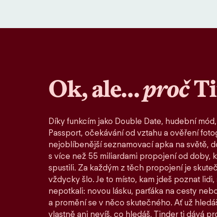
Ok, ale…
proč
T
Díky funkcím jako Double Date, hudební mód,
Passport, očekávání od vztahu a ověření fotog
nejoblíbenější seznamovací apka na světě, d
s více než 55 miliardami propojení od doby, 
spustili. Za každým z těch propojení je skute
vždycky šlo. Je to místo, kam jdeš poznat lidi,
nepotkali: novou lásku, parťáka na cesty nebo
a promění se v něco skutečného. Ať už hledáš
vlastně ani nevíš, co hledáš, Tinder ti dává pro