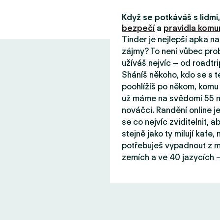
Když se potkáváš s lidm
bezpečí
a
pravidla komun
Tinder je nejlepší apka n
zájmy? To není vůbec prob
užíváš nejvíc – od roadtri
Sháníš někoho, kdo se s 
poohlížíš po někom, komu 
už máme na svědomí 55 mil
nováčci. Randění online j
se co nejvíc zviditelnit, aby
stejně jako ty milují kafe
potřebuješ vypadnout z mě
zemích a ve 40 jazycích –