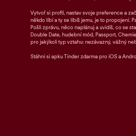
Vytvoř si profil, nastav svoje preference a zač
někdo líbí a ty se líbíš jemu, je to propojení. P
Pošli zprávu, něco naplánuj a uvidíš, co se st
Double Date, hudební mód, Passport, Chemie a
pro jakýkoli typ vztahu: nezávazný, vážný ne
Stáhni si apku Tinder zdarma pro iOS a Andro