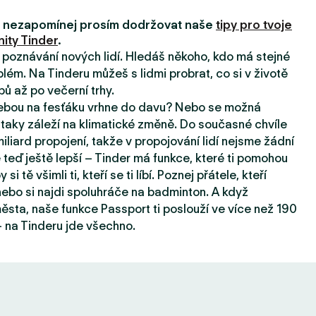
i, nezapomínej prosím dodržovat naše
tipy pro tvoje
ity Tinder
.
a poznávání nových lidí. Hledáš někoho, kdo má stejné
lém. Na Tinderu můžeš s lidmi probrat, co si v životě
pů až po večerní trhy.
tebou na fesťáku vrhne do davu? Nebo se možná
taky záleží na klimatické změně. Do současné chvíle
iard propojení, takže v propojování lidí nejsme žádní
e teď ještě lepší – Tinder má funkce, které ti pomohou
 si tě všimli ti, kteří se ti líbí. Poznej přátele, kteří
, nebo si najdi spoluhráče na badminton. A když
sta, naše funkce Passport ti poslouží ve více než 190
 na Tinderu jde všechno.