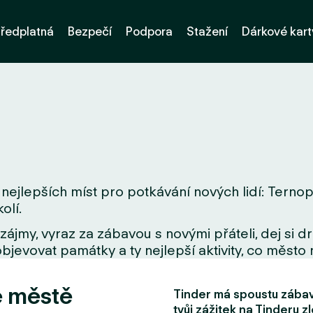
ředplatná
Bezpečí
Podpora
Stažení
Dárkové kart
nejlepších míst pro potkávání nových lidí: Ternopi
olí.
zájmy, vyraz za zábavou s novými přáteli, dej si 
bjevovat památky a ty nejlepší aktivity, co město 
e městě
Tinder má spoustu zábavn
tvůj zážitek na Tinderu zl