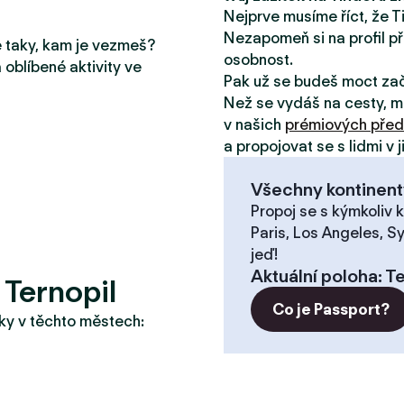
Nejprve musíme říct, že T
Nezapomeň si na profil př
le taky, kam je vezmeš?
osobnost.
 oblíbené aktivity ve
Pak už se budeš moct za
Než se vydáš na cesty, m
v našich
prémiových před
a propojovat se s lidmi v 
Všechny kontinent
Propoj se s kýmkoliv k
Paris, Los Angeles, S
jeď!
Aktuální poloha
:
Te
 Ternopil
Co je Passport?
taky v těchto městech: