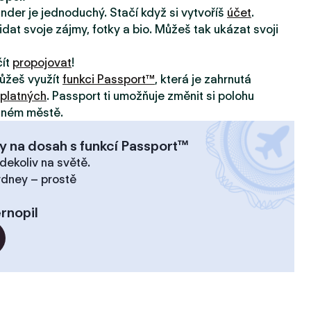
inder je jednoduchý. Stačí když si vytvoříš
účet
.
idat svoje zájmy, fotky a bio. Můžeš tak ukázat svoji
čít
propojovat
!
ůžeš využít
funkci Passport™
, která je zahrnutá
platných
. Passport ti umožňuje změnit si polohu
jiném městě.
y na dosah s funkcí Passport™
dekoliv na světě.
ydney – prostě
rnopil