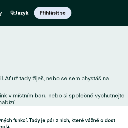
y
Jazyk
Přihlásit se
l. Ať už tady žiješ, nebo se sem chystáš na
drink v místním baru nebo si společně vychutnejte
nabízí.
ých funkcí. Tady je pár z nich, které vážně o dost
epší.