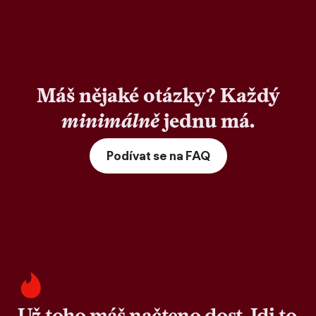
Máš nějaké otázky? Každý
minimálně
jednu má.
Podívat se na FAQ
Už toho máš načteno dost. Jdi to