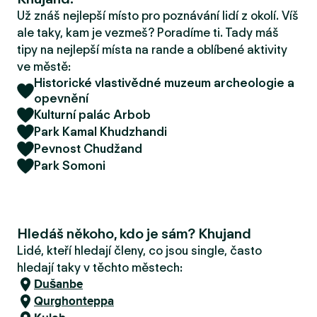
r
Už znáš nejlepší místo pro poznávání lidí z okolí. Víš
u
ale taky, kam je vezmeš? Poradíme ti. Tady máš
tipy na nejlepší místa na rande a oblíbené aktivity
ve městě:
Historické vlastivědné muzeum archeologie a
opevnění
Kulturní palác Arbob
Park Kamal Khudzhandi
Pevnost Chudžand
Park Somoni
Hledáš někoho, kdo je sám? Khujand
Lidé, kteří hledají členy, co jsou single, často
hledají taky v těchto městech:
Dušanbe
Qurghonteppa