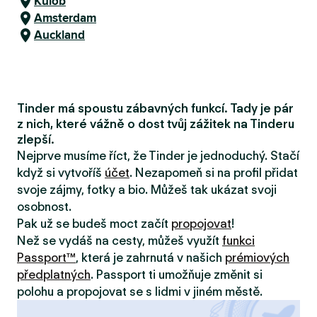
Kulob
Amsterdam
Auckland
Tinder má spoustu zábavných funkcí. Tady je pár
z nich, které vážně o dost tvůj zážitek na Tinderu
zlepší.
Nejprve musíme říct, že Tinder je jednoduchý. Stačí
když si vytvoříš
účet
. Nezapomeň si na profil přidat
svoje zájmy, fotky a bio. Můžeš tak ukázat svoji
osobnost.
Pak už se budeš moct začít
propojovat
!
Než se vydáš na cesty, můžeš využít
funkci
Passport™
, která je zahrnutá v našich
prémiových
předplatných
. Passport ti umožňuje změnit si
polohu a propojovat se s lidmi v jiném městě.