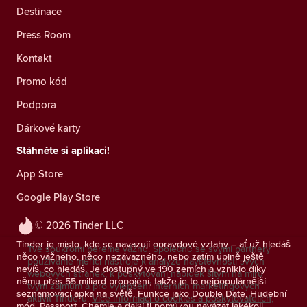
Destinace
Press Room
Kontakt
Promo kód
Podpora
Dárkové karty
Stáhněte si aplikaci!
App Store
Google Play Store
© 2026 Tinder LLC
Tinder je místo, kde se navazují opravdové vztahy – ať už hledáš
Tvé soukromí bereme vážně. Společně se svými partnery
něco vážného, něco nezávazného, nebo zatím úplně ještě
používáme měřicí nástroje k analýze návštěvnosti svých
nevíš, co hledáš. Je dostupný ve 190 zemích a vzniklo díky
webových stránek, k poskytování nabídek šitým na míru
němu přes 55 miliard propojení, takže je to nejpopulárnější
tvým zájmům a pro vylepšení interních marketingových
seznamovací apka na světě. Funkce jako Double Date, Hudební
aktivit Tinderu.
Více informací o cookies a poskytovatelích,
mód, Passport, Chemie a další ti pomůžou navázat jakékoli