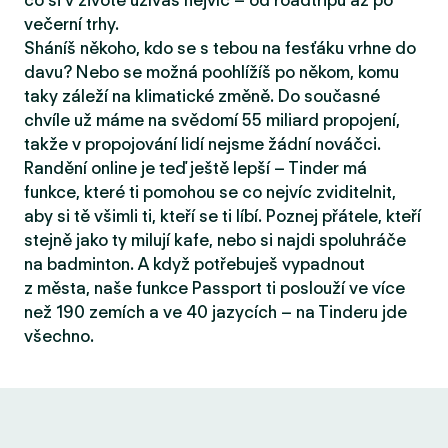
co si v životě užíváš nejvíc – od roadtripů až po
večerní trhy.
Sháníš někoho, kdo se s tebou na fesťáku vrhne do
davu? Nebo se možná poohlížíš po někom, komu
taky záleží na klimatické změně. Do současné
chvíle už máme na svědomí 55 miliard propojení,
takže v propojování lidí nejsme žádní nováčci.
Randění online je teď ještě lepší – Tinder má
funkce, které ti pomohou se co nejvíc zviditelnit,
aby si tě všimli ti, kteří se ti líbí. Poznej přátele, kteří
stejně jako ty milují kafe, nebo si najdi spoluhráče
na badminton. A když potřebuješ vypadnout
z města, naše funkce Passport ti poslouží ve více
než 190 zemích a ve 40 jazycích – na Tinderu jde
všechno.