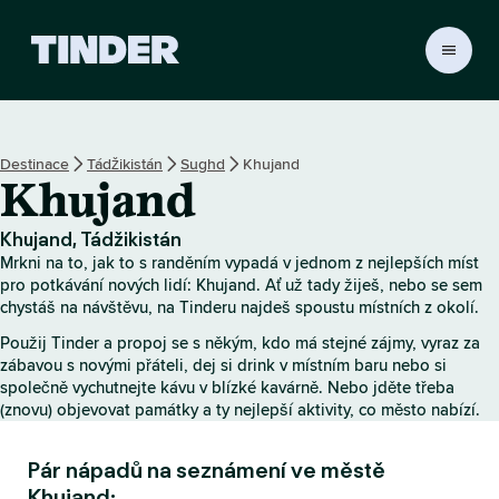
D
o
m
o
v
Destinace
Tádžikistán
Sughd
Khujand
s
Khujand
k
á
s
Khujand, Tádžikistán
t
Mrkni na to, jak to s randěním vypadá v jednom z nejlepších míst
r
pro potkávání nových lidí: Khujand. Ať už tady žiješ, nebo se sem
á
chystáš na návštěvu, na Tinderu najdeš spoustu místních z okolí.
n
Použij Tinder a propoj se s někým, kdo má stejné zájmy, vyraz za
k
zábavou s novými přáteli, dej si drink v místním baru nebo si
a
společně vychutnejte kávu v blízké kavárně. Nebo jděte třeba
T
(znovu) objevovat památky a ty nejlepší aktivity, co město nabízí.
i
n
Pár nápadů na seznámení ve městě
d
e
Khujand: