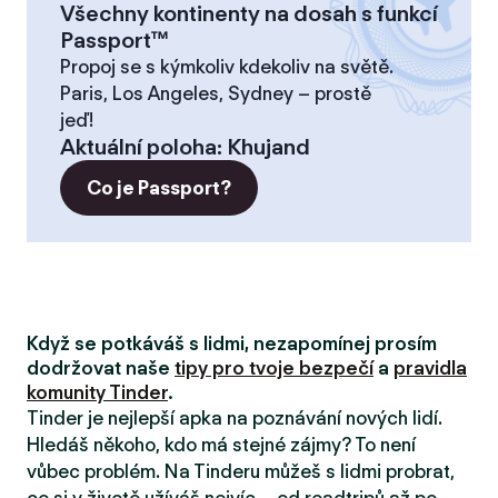
Všechny kontinenty na dosah s funkcí
Passport™
Propoj se s kýmkoliv kdekoliv na světě.
Paris, Los Angeles, Sydney – prostě
jeď!
Aktuální poloha
:
Khujand
Co je Passport?
Když se potkáváš s lidmi, nezapomínej prosím
dodržovat naše
tipy pro tvoje bezpečí
a
pravidla
komunity Tinder
.
Tinder je nejlepší apka na poznávání nových lidí.
Hledáš někoho, kdo má stejné zájmy? To není
vůbec problém. Na Tinderu můžeš s lidmi probrat,