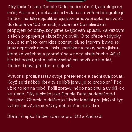
Díky funkcím jako Double Date, hudební mód, astrologický
mód, Passport, očekávání od vztahu a ověření fotografie je
Tinder i nadále nejoblíbenější seznamovací apka na světě,
dostupná ve 190 zemích, s více než 55 miliardami
propojení od doby, kdy jsme svajpování spustili. Za každým
z těch propojení je skutečný člověk. O to přece vždycky
šlo. Je to místo, kam jdeš poznat lidi, se kterými byste se
jinak nepotkali: novou lásku, parťáka na cesty nebo jiskru,
která se zažehne a promění se v něco skutečného. Ať už
hledáš cokoli, nebo ještě vlastně ani nevíš, co hledáš,
Tinder ti dává prostor to objevit.
Vytvoř si profil, nastav svoje preference a začni svajpovat.
Když se ti někdo líbí a ty se líbíš jemu, je to propojení. Pak
už je to jen na tobě. Pošli zprávu, něco naplánuj a uvidíš, co
se stane. Díky funkcím jako Double Date, hudební mód,
Passport, Chemie a dalším je Tinder ideální pro jakýkoli typ
vztahu: nezávazný, vážný nebo něco mezi tím.
Stáhni si apku Tinder zdarma pro iOS a Android.