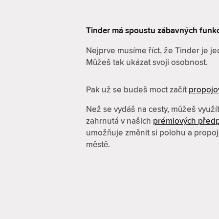
Tinder má spoustu zábavných funkcí. 
Nejprve musíme říct, že Tinder je je
Můžeš tak ukázat svoji osobnost.
Pak už se budeš moct začít
propojo
Než se vydáš na cesty, můžeš využí
zahrnutá v našich
prémiových předp
umožňuje změnit si polohu a propojo
městě.