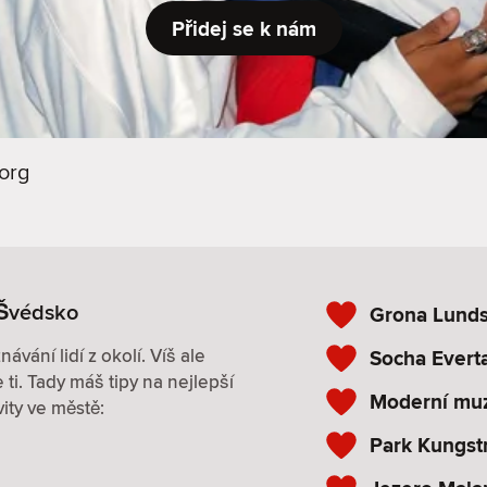
Přidej se k nám
org
 Švédsko
Grona Lunds 
ávání lidí z okolí. Víš ale
Socha Evert
ti. Tady máš tipy na nejlepší
Moderní mu
ity ve městě:
Park Kungst