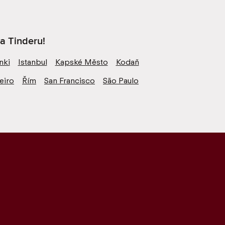
na Tinderu!
nki
Istanbul
Kapské Město
Kodaň
eiro
Řím
San Francisco
São Paulo