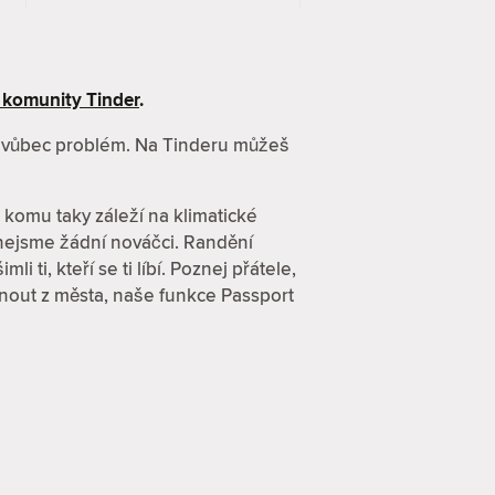
 komunity Tinder
.
ní vůbec problém. Na Tinderu můžeš
komu taky záleží na klimatické
 nejsme žádní nováčci. Randění
i ti, kteří se ti líbí. Poznej přátele,
adnout z města, naše funkce Passport