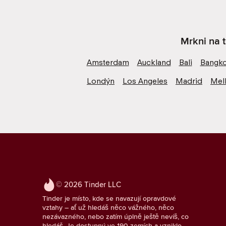
Mrkni na t
Amsterdam
Auckland
Bali
Bangk
Londýn
Los Angeles
Madrid
Mel
© 2026 Tinder LLC
Tinder je místo, kde se navazují opravdové
vztahy – ať už hledáš něco vážného, něco
nezávazného, nebo zatím úplně ještě nevíš, co
hledáš. Je dostupný ve 190 zemích a vzniklo