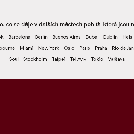
o, co se děje v dalších městech poblíž, která jsou 
ok
Barcelona
Berlín
Buenos Aires
Dubaj
Dublin
Helsi
bourne
Miami
New York
Oslo
Paris
Praha
Rio de Jan
Soul
Stockholm
Taipei
Tel Aviv
Tokio
Varšava