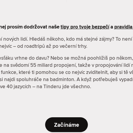
ínej prosím dodržovat naše
tipy pro tvoje bezpečí
a
pravidla
ní nových lidí. Hledáš někoho, kdo má stejné zájmy? To ne
 nejvíc – od roadtripů až po večerní trhy.
esťáku vrhne do davu? Nebo se možná poohlížíš po někom, 
na svědomí 55 miliard propojení, takže v propojování lidí
unkce, které ti pomohou se co nejvíc zviditelnit, aby si tě všiml
ebo si najdi spoluhráče na badminton. A když potřebuješ vyp
 ve 40 jazycích – na Tinderu jde všechno.
Začínáme