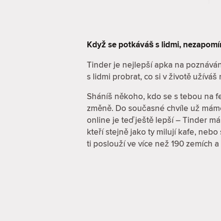
Když se potkáváš s lidmi, nezapom
Tinder je nejlepší apka na poznává
s lidmi probrat, co si v životě užíváš
Sháníš někoho, kdo se s tebou na f
změně. Do současné chvíle už máme 
online je teď ještě lepší – Tinder má f
kteří stejně jako ty milují kafe, n
ti poslouží ve více než 190 zemích a