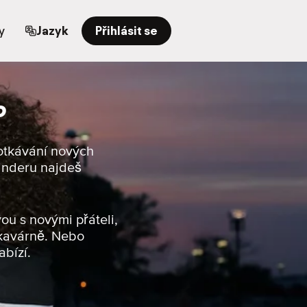
y
Jazyk
Přihlásit se
o
potkávání nových
Tinderu najdeš
ou s novými přáteli,
 kavárně. Nebo
abízí.