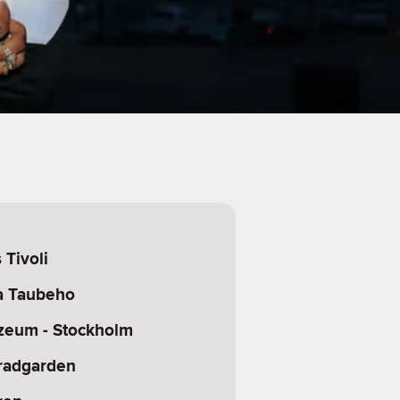
Tivoli
a Taubeho
zeum - Stockholm
radgarden