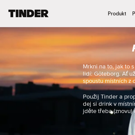
D
Produkt
P
o
m
o
v
s
k
á
s
Mrkni na to, jak to
t
lidí: Göteborg. Ať 
r
spoustu místních z o
á
n
k
Použij Tinder a pro
a
dej si drink v míst
T
jděte třeba (znovu) 
i
n
d
e