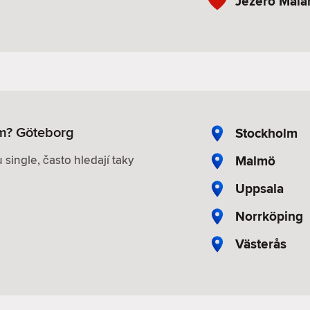
Jezero Mala
ám? Göteborg
Stockholm
Malmö
u single, často hledají taky
Uppsala
Norrköping
Västerås