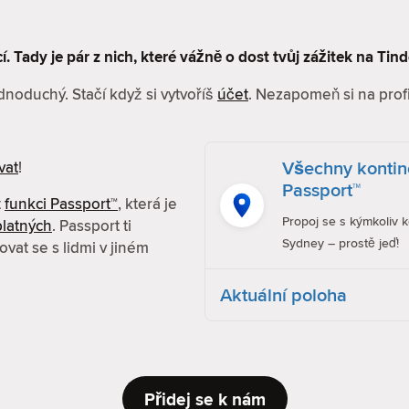
Tady je pár z nich, které vážně o dost tvůj zážitek na Tind
dnoduchý. Stačí když si vytvoříš
účet
. Nezapomeň si na profil
Všechny kontin
vat
!
Passport™
t
funkci Passport™
, která je
Propoj se s kýmkoliv k
latných
. Passport ti
Sydney – prostě jeď!
vat se s lidmi v jiném
Aktuální poloha
Přidej se k nám