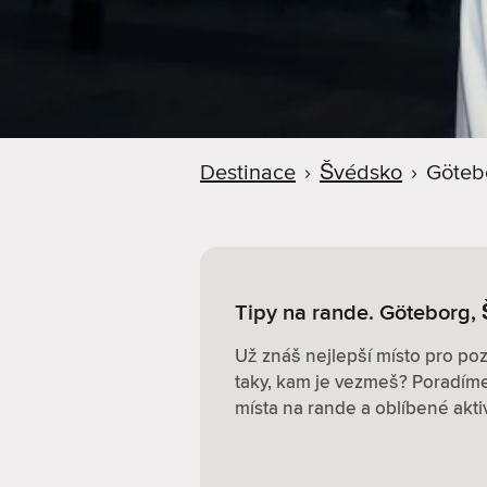
r
u
Destinace
›
Švédsko
›
Göteb
Tipy na rande. Göteborg,
Už znáš nejlepší místo pro pozn
taky, kam je vezmeš? Poradíme 
místa na rande a oblíbené aktiv