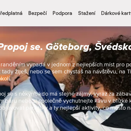
ředplatná
Bezpečí
Podpora
Stažení
Dárkové kart
Propoj se. Göteborg, Švédsk
 s randěním vypadá v jednom z nejlepších míst pro 
už tady žiješ, nebo se sem chystáš na návštěvu, na 
kolí.
poj se s někým, kdo má stejné zájmy, vyraz za zábav
ním baru nebo si společně vychutnejte kávu v blízké
objevovat památky a ty nejlepší aktivity, co město n