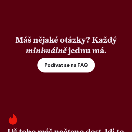
Máš nějaké otázky? Každý
minimálně
jednu má.
Podívat se na FAQ
Už toho máš načteno dost. Jdi to