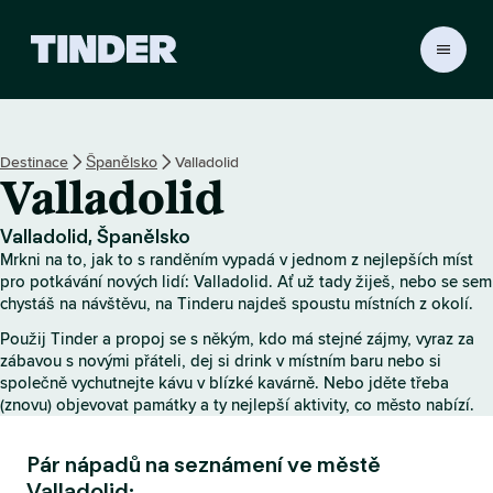
D
o
m
o
v
Destinace
Španělsko
Valladolid
s
Valladolid
k
á
s
Valladolid, Španělsko
t
Mrkni na to, jak to s randěním vypadá v jednom z nejlepších míst
r
pro potkávání nových lidí: Valladolid. Ať už tady žiješ, nebo se sem
á
chystáš na návštěvu, na Tinderu najdeš spoustu místních z okolí.
n
Použij Tinder a propoj se s někým, kdo má stejné zájmy, vyraz za
k
zábavou s novými přáteli, dej si drink v místním baru nebo si
a
společně vychutnejte kávu v blízké kavárně. Nebo jděte třeba
T
(znovu) objevovat památky a ty nejlepší aktivity, co město nabízí.
i
n
Pár nápadů na seznámení ve městě
d
e
Valladolid: