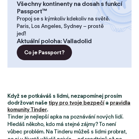
Všechny kontinenty na dosah s funkcí
Passport™
Propoj se s kýmkoliv kdekoliv na světě.
Paris, Los Angeles, Sydney – prostě
jeď!
Aktuální poloha
:
Valladolid
Co je Passport?
Když se potkáváš s lidmi, nezapomínej prosím
dodržovat naše
tipy pro tvoje bezpečí
a
pravidla
komunity Tinder
.
Tinder je nejlepší apka na poznávání nových lidí.
Hledáš někoho, kdo má stejné zájmy? To není
vůbec problém. Na Tinderu můžeš s lidmi probrat,