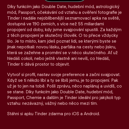
Díky funkcím jako Double Date, hudební mód, astrologický
mód, Passport, očekávání od vztahu a ověření fotografie je
Tinder i nadále nejoblíbenější seznamovací apka na světě,
dostupná ve 190 zemích, s více než 55 miliardami
propojení od doby, kdy jsme svajpování spustili. Za každým
z těch propojení je skutečný člověk. O to přece vždycky
šlo. Je to místo, kam jdeš poznat lidi, se kterými byste se
jinak nepotkali: novou lásku, parťáka na cesty nebo jiskru,
která se zažehne a promění se v něco skutečného. Ať už
hledáš cokoli, nebo ještě vlastně ani nevíš, co hledáš,
Tinder ti dává prostor to objevit.
Vytvoř si profil, nastav svoje preference a začni svajpovat.
Když se ti někdo líbí a ty se líbíš jemu, je to propojení. Pak
už je to jen na tobě. Pošli zprávu, něco naplánuj a uvidíš, co
se stane. Díky funkcím jako Double Date, hudební mód,
Passport, Chemie a dalším je Tinder ideální pro jakýkoli typ
vztahu: nezávazný, vážný nebo něco mezi tím.
Stáhni si apku Tinder zdarma pro iOS a Android.