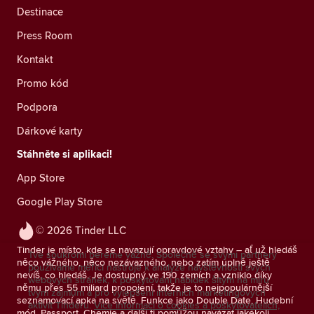
Destinace
Press Room
Kontakt
Promo kód
Podpora
Dárkové karty
Stáhněte si aplikaci!
App Store
Google Play Store
© 2026 Tinder LLC
Tinder je místo, kde se navazují opravdové vztahy – ať už hledáš
Tvé soukromí bereme vážně. Společně se svými partnery
něco vážného, něco nezávazného, nebo zatím úplně ještě
používáme měřicí nástroje k analýze návštěvnosti svých
nevíš, co hledáš. Je dostupný ve 190 zemích a vzniklo díky
webových stránek, k poskytování nabídek šitým na míru
němu přes 55 miliard propojení, takže je to nejpopulárnější
tvým zájmům a pro vylepšení interních marketingových
seznamovací apka na světě. Funkce jako Double Date, Hudební
aktivit Tinderu.
Více informací o cookies a poskytovatelích,
mód, Passport, Chemie a další ti pomůžou navázat jakékoli