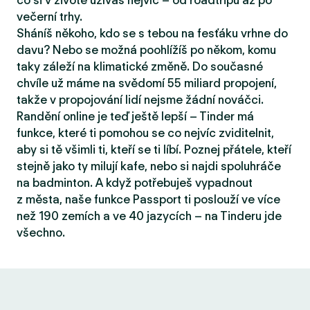
co si v životě užíváš nejvíc – od roadtripů až po
večerní trhy.
Sháníš někoho, kdo se s tebou na fesťáku vrhne do
davu? Nebo se možná poohlížíš po někom, komu
taky záleží na klimatické změně. Do současné
chvíle už máme na svědomí 55 miliard propojení,
takže v propojování lidí nejsme žádní nováčci.
Randění online je teď ještě lepší – Tinder má
funkce, které ti pomohou se co nejvíc zviditelnit,
aby si tě všimli ti, kteří se ti líbí. Poznej přátele, kteří
stejně jako ty milují kafe, nebo si najdi spoluhráče
na badminton. A když potřebuješ vypadnout
z města, naše funkce Passport ti poslouží ve více
než 190 zemích a ve 40 jazycích – na Tinderu jde
všechno.