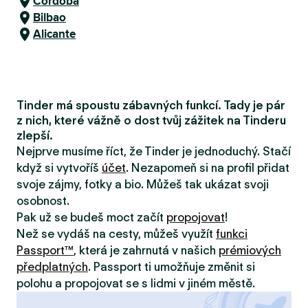
Córdoba
Bilbao
Alicante
Tinder má spoustu zábavných funkcí. Tady je pár
z nich, které vážně o dost tvůj zážitek na Tinderu
zlepší.
Nejprve musíme říct, že Tinder je jednoduchý. Stačí
když si vytvoříš
účet
. Nezapomeň si na profil přidat
svoje zájmy, fotky a bio. Můžeš tak ukázat svoji
osobnost.
Pak už se budeš moct začít
propojovat
!
Než se vydáš na cesty, můžeš využít
funkci
Passport™
, která je zahrnutá v našich
prémiových
předplatných
. Passport ti umožňuje změnit si
polohu a propojovat se s lidmi v jiném městě.