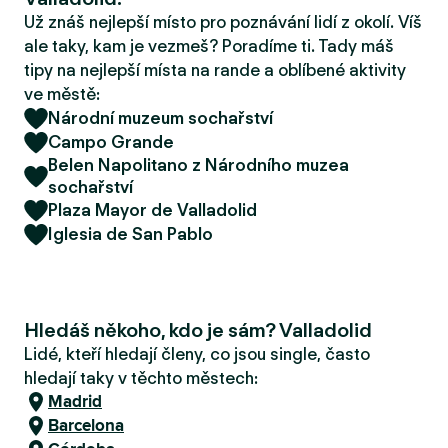
r
Už znáš nejlepší místo pro poznávání lidí z okolí. Víš
u
ale taky, kam je vezmeš? Poradíme ti. Tady máš
tipy na nejlepší místa na rande a oblíbené aktivity
ve městě:
Národní muzeum sochařství
Campo Grande
Belen Napolitano z Národního muzea
sochařství
Plaza Mayor de Valladolid
Iglesia de San Pablo
Hledáš někoho, kdo je sám? Valladolid
Lidé, kteří hledají členy, co jsou single, často
hledají taky v těchto městech:
Madrid
Barcelona