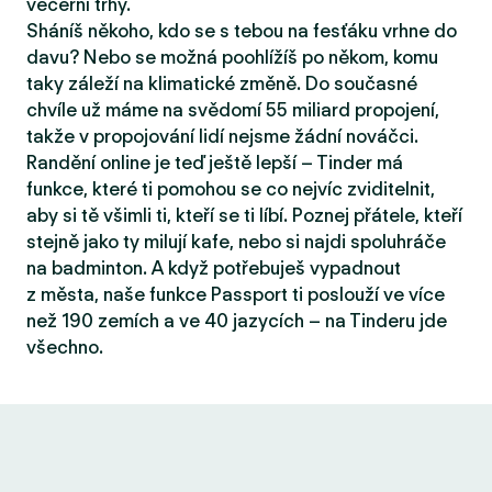
večerní trhy.
Sháníš někoho, kdo se s tebou na fesťáku vrhne do
davu? Nebo se možná poohlížíš po někom, komu
taky záleží na klimatické změně. Do současné
chvíle už máme na svědomí 55 miliard propojení,
takže v propojování lidí nejsme žádní nováčci.
Randění online je teď ještě lepší – Tinder má
funkce, které ti pomohou se co nejvíc zviditelnit,
aby si tě všimli ti, kteří se ti líbí. Poznej přátele, kteří
stejně jako ty milují kafe, nebo si najdi spoluhráče
na badminton. A když potřebuješ vypadnout
z města, naše funkce Passport ti poslouží ve více
než 190 zemích a ve 40 jazycích – na Tinderu jde
všechno.