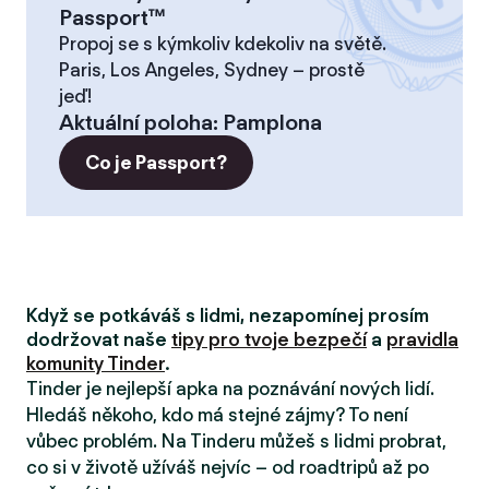
Passport™
Propoj se s kýmkoliv kdekoliv na světě.
Paris, Los Angeles, Sydney – prostě
jeď!
Aktuální poloha
:
Pamplona
Co je Passport?
Když se potkáváš s lidmi, nezapomínej prosím
dodržovat naše
tipy pro tvoje bezpečí
a
pravidla
komunity Tinder
.
Tinder je nejlepší apka na poznávání nových lidí.
Hledáš někoho, kdo má stejné zájmy? To není
vůbec problém. Na Tinderu můžeš s lidmi probrat,
co si v životě užíváš nejvíc – od roadtripů až po