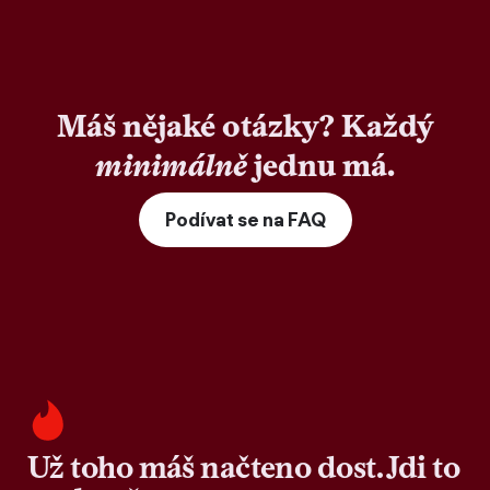
Máš nějaké otázky? Každý
minimálně
jednu má.
Podívat se na FAQ
Už toho máš načteno dost. Jdi to