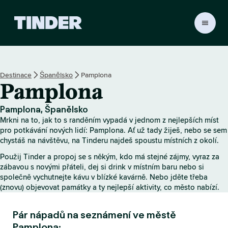
D
o
m
o
v
Destinace
Španělsko
Pamplona
s
Pamplona
k
á
s
Pamplona, Španělsko
t
Mrkni na to, jak to s randěním vypadá v jednom z nejlepších míst
r
pro potkávání nových lidí: Pamplona. Ať už tady žiješ, nebo se sem
á
chystáš na návštěvu, na Tinderu najdeš spoustu místních z okolí.
n
Použij Tinder a propoj se s někým, kdo má stejné zájmy, vyraz za
k
zábavou s novými přáteli, dej si drink v místním baru nebo si
a
společně vychutnejte kávu v blízké kavárně. Nebo jděte třeba
T
(znovu) objevovat památky a ty nejlepší aktivity, co město nabízí.
i
n
Pár nápadů na seznámení ve městě
d
e
Pamplona: