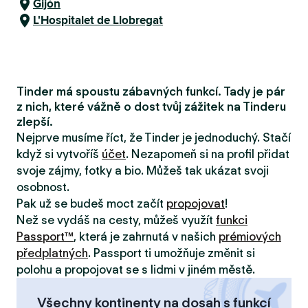
Gijón
L'Hospitalet de Llobregat
Tinder má spoustu zábavných funkcí. Tady je pár
z nich, které vážně o dost tvůj zážitek na Tinderu
zlepší.
Nejprve musíme říct, že Tinder je jednoduchý. Stačí
když si vytvoříš
účet
. Nezapomeň si na profil přidat
svoje zájmy, fotky a bio. Můžeš tak ukázat svoji
osobnost.
Pak už se budeš moct začít
propojovat
!
Než se vydáš na cesty, můžeš využít
funkci
Passport™
, která je zahrnutá v našich
prémiových
předplatných
. Passport ti umožňuje změnit si
polohu a propojovat se s lidmi v jiném městě.
Všechny kontinenty na dosah s funkcí