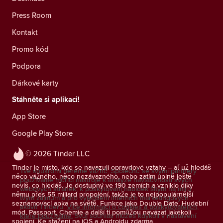
Press Room
Kontakt
Promo kód
Podpora
Dárkové karty
Stáhněte si aplikaci!
App Store
Google Play Store
© 2026 Tinder LLC
Tinder je místo, kde se navazují opravdové vztahy – ať už hledáš
Tvé soukromí bereme vážně. Společně se svými partnery
něco vážného, něco nezávazného, nebo zatím úplně ještě
používáme měřicí nástroje k analýze návštěvnosti svých
nevíš, co hledáš. Je dostupný ve 190 zemích a vzniklo díky
webových stránek, k poskytování nabídek šitým na míru
němu přes 55 miliard propojení, takže je to nejpopulárnější
tvým zájmům a pro vylepšení interních marketingových
seznamovací apka na světě. Funkce jako Double Date, Hudební
aktivit Tinderu.
Více informací o cookies a poskytovatelích,
mód, Passport, Chemie a další ti pomůžou navázat jakékoli
které používáme.
Svůj souhlas můžeš kdykoli v nastavení
spojení. Ke stažení na iOS a Androidu zdarma.