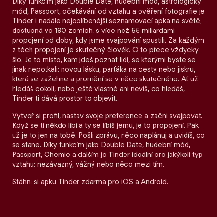
Díky funkcím jako Double Date, hudební mód, astrologický
mód, Passport, očekávání od vztahu a ověření fotografie je
Tinder i nadále nejoblíbenější seznamovací apka na světě,
dostupná ve 190 zemích, s více než 55 miliardami
propojení od doby, kdy jsme svajpování spustili. Za každým
z těch propojení je skutečný člověk. O to přece vždycky
šlo. Je to místo, kam jdeš poznat lidi, se kterými byste se
jinak nepotkali: novou lásku, parťáka na cesty nebo jiskru,
která se zažehne a promění se v něco skutečného. Ať už
hledáš cokoli, nebo ještě vlastně ani nevíš, co hledáš,
Tinder ti dává prostor to objevit.
Vytvoř si profil, nastav svoje preference a začni svajpovat.
Když se ti někdo líbí a ty se líbíš jemu, je to propojení. Pak
už je to jen na tobě. Pošli zprávu, něco naplánuj a uvidíš, co
se stane. Díky funkcím jako Double Date, hudební mód,
Passport, Chemie a dalším je Tinder ideální pro jakýkoli typ
vztahu: nezávazný, vážný nebo něco mezi tím.
Stáhni si apku Tinder zdarma pro iOS a Android.