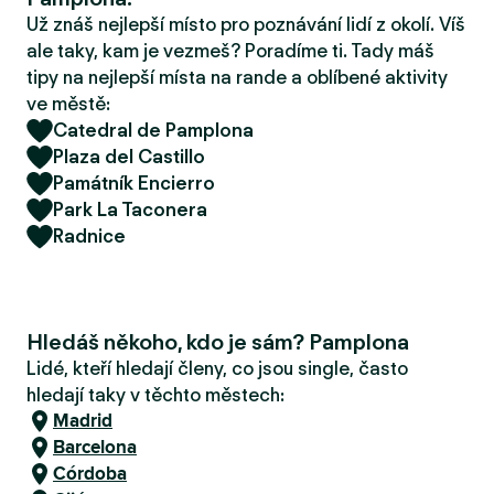
r
Už znáš nejlepší místo pro poznávání lidí z okolí. Víš
u
ale taky, kam je vezmeš? Poradíme ti. Tady máš
tipy na nejlepší místa na rande a oblíbené aktivity
ve městě:
Catedral de Pamplona
Plaza del Castillo
Památník Encierro
Park La Taconera
Radnice
Hledáš někoho, kdo je sám? Pamplona
Lidé, kteří hledají členy, co jsou single, často
hledají taky v těchto městech:
Madrid
Barcelona
Córdoba