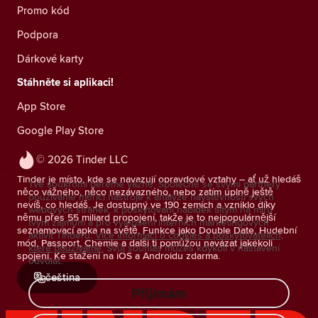
Promo kód
Podpora
Dárkové karty
Stáhněte si aplikaci!
App Store
Google Play Store
© 2026 Tinder LLC
Tinder je místo, kde se navazují opravdové vztahy – ať už hledáš
Tvé soukromí bereme vážně. Společně se svými partnery
něco vážného, něco nezávazného, nebo zatím úplně ještě
používáme měřicí nástroje k analýze návštěvnosti svých
nevíš, co hledáš. Je dostupný ve 190 zemích a vzniklo díky
webových stránek, k poskytování nabídek šitým na míru
němu přes 55 miliard propojení, takže je to nejpopulárnější
tvým zájmům a pro vylepšení interních marketingových
seznamovací apka na světě. Funkce jako Double Date, Hudební
aktivit Tinderu.
Více informací o cookies a poskytovatelích,
mód, Passport, Chemie a další ti pomůžou navázat jakékoli
které používáme.
Svůj souhlas můžeš kdykoli v nastavení
spojení. Ke stažení na iOS a Androidu zdarma.
odvolat.
čeština
Přijímám