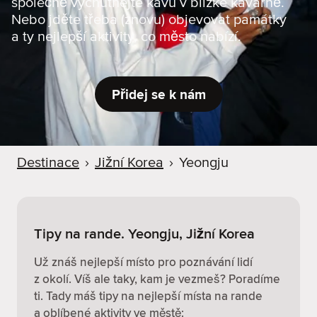
společně vychutnejte kávu v blízké kavárně.
r
Nebo jděte třeba (znovu) objevovat památky
u
a ty nejlepší aktivity, co město nabízí.
Přidej se k nám
Destinace
›
Jižní Korea
›
Yeongju
Tipy na rande. Yeongju, Jižní Korea
Už znáš nejlepší místo pro poznávání lidí
z okolí. Víš ale taky, kam je vezmeš? Poradíme
ti. Tady máš tipy na nejlepší místa na rande
a oblíbené aktivity ve městě: