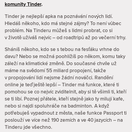
komunity Tinder
.
Tinder je nejlepší apka na poznávání nových lidí.
Hledáš někoho, kdo má stejné zájmy? To není vůbec
problém. Na Tinderu můžeš s lidmi probrat, co si
v životě užíváš nejvíc – od roadtripů až po večerní trhy.
Sháníš někoho, kdo se s tebou na fesťáku vrhne do
davu? Nebo se možná poohlížíš po někom, komu taky
záleží na klimatické změně. Do současné chvíle už
máme na svědomí 55 miliard propojení, takže
v propojování lidí nejsme žádní nováčci. Randění
online je teď ještě lepší – Tinder má funkce, které ti
pomohou se co nejvíc zviditelnit, aby si tě všimli ti, kteří
se ti líbí. Poznej přátele, kteří stejně jako ty milují kafe,
nebo si najdi spoluhráče na badminton. A když
potřebuješ vypadnout z města, naše funkce Passport ti
poslouží ve více než 190 zemích a ve 40 jazycích – na
Tinderu jde všechno.