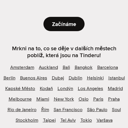
Začínáme
Mrkni na to, co se děje v dalších městech
poblíž, která jsou na Tinderu!
Amsterdam
Auckland
Bali
Bangkok
Barcelona
Berlín
Buenos Aires
Dubaj
Dublin
Helsinki
Istanbul
Kapské Město
Kodaň
Londýn
Los Angeles
Madrid
Melbourne
Miami
New York
Oslo
Paris
Praha
Rio de Janeiro
Řím
San Francisco
São Paulo
Soul
Stockholm
Taipei
Tel Aviv
Tokio
Varšava