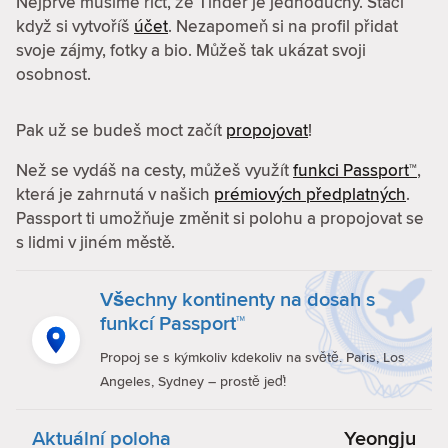
Nejprve musíme říct, že Tinder je jednoduchý. Stačí
když si vytvoříš
účet
. Nezapomeň si na profil přidat
svoje zájmy, fotky a bio. Můžeš tak ukázat svoji
osobnost.
Pak už se budeš moct začít
propojovat
!
Než se vydáš na cesty, můžeš využít
funkci Passport™
,
která je zahrnutá v našich
prémiových předplatných
.
Passport ti umožňuje změnit si polohu a propojovat se
s lidmi v jiném městě.
Všechny kontinenty na dosah s
funkcí Passport™
Propoj se s kýmkoliv kdekoliv na světě. Paris, Los
Angeles, Sydney – prostě jeď!
Aktuální poloha
Yeongju