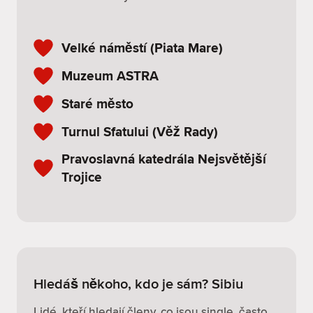
Velké náměstí (Piata Mare)
Muzeum ASTRA
Staré město
Turnul Sfatului (Věž Rady)
Pravoslavná katedrála Nejsvětější
Trojice
Hledáš někoho, kdo je sám? Sibiu
Lidé, kteří hledají členy, co jsou single, často