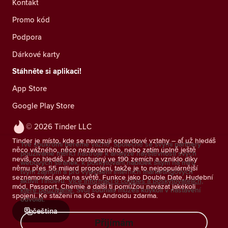
Kontakt
Promo kód
Podpora
Dárkové karty
Stáhněte si aplikaci!
App Store
Google Play Store
© 2026 Tinder LLC
Tinder je místo, kde se navazují opravdové vztahy – ať už hledáš
Tvé soukromí bereme vážně. Společně se svými partnery
něco vážného, něco nezávazného, nebo zatím úplně ještě
používáme měřicí nástroje k analýze návštěvnosti svých
nevíš, co hledáš. Je dostupný ve 190 zemích a vzniklo díky
webových stránek, k poskytování nabídek šitým na míru
němu přes 55 miliard propojení, takže je to nejpopulárnější
tvým zájmům a pro vylepšení interních marketingových
seznamovací apka na světě. Funkce jako Double Date, Hudební
aktivit Tinderu.
Více informací o cookies a poskytovatelích,
mód, Passport, Chemie a další ti pomůžou navázat jakékoli
které používáme.
Svůj souhlas můžeš kdykoli v nastavení
spojení. Ke stažení na iOS a Androidu zdarma.
odvolat.
čeština
Přijímám