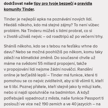
dodržovat naše
tipy pro tvoje bezpečí
a
pravidla
komunity Tinder
.
Tinder je nejlepší apka na poznávání nových lidí.
Hledáš někoho, kdo má stejné zájmy? To není vůbec
problém. Na Tinderu můžeš s lidmi probrat, co si
v životě užíváš nejvíc – od roadtripů až po večerní trhy.
Sháníš někoho, kdo se s tebou na fesťáku vrhne do
davu? Nebo se možná poohlížíš po někom, komu taky
záleží na klimatické změně. Do současné chvíle už
máme na svědomí 55 miliard propojení, takže
v propojování lidí nejsme žádní nováčci. Randění
online je teď ještě lepší – Tinder má funkce, které ti
pomohou se co nejvíc zviditelnit, aby si tě všimli ti, kteří
se ti líbí. Poznej přátele, kteří stejně jako ty milují kafe,
nebo si najdi spoluhráče na badminton. A když
potřebuješ vypadnout z města, naše funkce Passport ti
poslouží ve více než 190 zemích a ve 40 jazycích – na