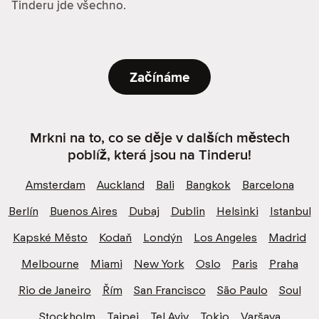
Tinderu jde všechno.
Začínáme
Mrkni na to, co se děje v dalších městech
poblíž, která jsou na Tinderu!
Amsterdam
Auckland
Bali
Bangkok
Barcelona
Berlín
Buenos Aires
Dubaj
Dublin
Helsinki
Istanbul
Kapské Město
Kodaň
Londýn
Los Angeles
Madrid
Melbourne
Miami
New York
Oslo
Paris
Praha
Rio de Janeiro
Řím
San Francisco
São Paulo
Soul
Stockholm
Taipei
Tel Aviv
Tokio
Varšava