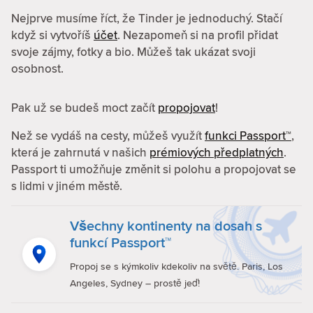
Nejprve musíme říct, že Tinder je jednoduchý. Stačí
když si vytvoříš
účet
. Nezapomeň si na profil přidat
svoje zájmy, fotky a bio. Můžeš tak ukázat svoji
osobnost.
Pak už se budeš moct začít
propojovat
!
Než se vydáš na cesty, můžeš využít
funkci Passport™
,
která je zahrnutá v našich
prémiových předplatných
.
Passport ti umožňuje změnit si polohu a propojovat se
s lidmi v jiném městě.
Všechny kontinenty na dosah s
funkcí Passport™
Propoj se s kýmkoliv kdekoliv na světě. Paris, Los
Angeles, Sydney – prostě jeď!