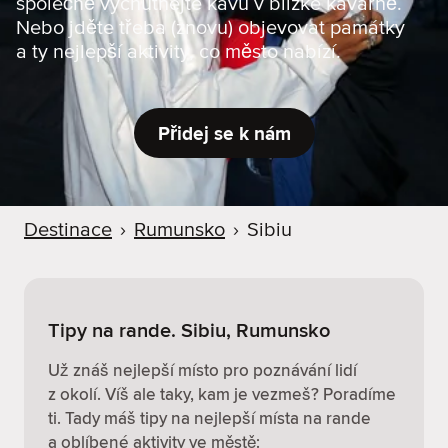
společně vychutnejte kávu v blízké kavárně.
r
Nebo jděte třeba (znovu) objevovat památky
u
a ty nejlepší aktivity, co město nabízí.
Přidej se k nám
Destinace
›
Rumunsko
›
Sibiu
Tipy na rande. Sibiu, Rumunsko
Už znáš nejlepší místo pro poznávání lidí
z okolí. Víš ale taky, kam je vezmeš? Poradíme
ti. Tady máš tipy na nejlepší místa na rande
a oblíbené aktivity ve městě: