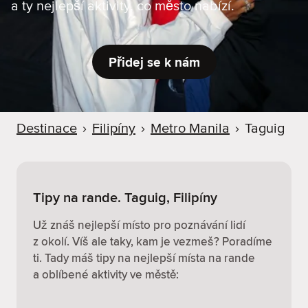
a ty nejlepší aktivity, co město nabízí.
r
u
Přidej se k nám
Destinace
›
Filipíny
›
Metro Manila
›
Taguig
Tipy na rande. Taguig, Filipíny
Už znáš nejlepší místo pro poznávání lidí
z okolí. Víš ale taky, kam je vezmeš? Poradíme
ti. Tady máš tipy na nejlepší místa na rande
a oblíbené aktivity ve městě: