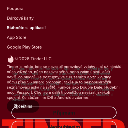
Podpora
Dárkové karty
Stáhněte si aplikaci!
App Store
Google Play Store
© 2026 Tinder LLC
Tinder je místo, kde se navazují opravdové vztahy – ať už hledáš
Tvé soukromí bereme vážně. Společně se svými partnery
něco vážného, něco nezávazného, nebo zatím úplně ještě
používáme měřicí nástroje k analýze návštěvnosti svých
nevíš, co hledáš. Je dostupný ve 190 zemích a vzniklo díky
webových stránek, k poskytování nabídek šitým na míru
němu přes 55 miliard propojení, takže je to nejpopulárnější
tvým zájmům a pro vylepšení interních marketingových
seznamovací apka na světě. Funkce jako Double Date, Hudební
aktivit Tinderu.
Více informací o cookies a poskytovatelích,
mód, Passport, Chemie a další ti pomůžou navázat jakékoli
které používáme.
Svůj souhlas můžeš kdykoli v nastavení
spojení. Ke stažení na iOS a Androidu zdarma.
odvolat.
čeština
Přijímám
Nesouhlasím