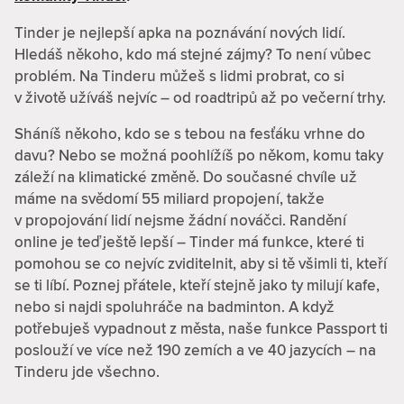
Tinder je nejlepší apka na poznávání nových lidí.
Hledáš někoho, kdo má stejné zájmy? To není vůbec
problém. Na Tinderu můžeš s lidmi probrat, co si
v životě užíváš nejvíc – od roadtripů až po večerní trhy.
Sháníš někoho, kdo se s tebou na fesťáku vrhne do
davu? Nebo se možná poohlížíš po někom, komu taky
záleží na klimatické změně. Do současné chvíle už
máme na svědomí 55 miliard propojení, takže
v propojování lidí nejsme žádní nováčci. Randění
online je teď ještě lepší – Tinder má funkce, které ti
pomohou se co nejvíc zviditelnit, aby si tě všimli ti, kteří
se ti líbí. Poznej přátele, kteří stejně jako ty milují kafe,
nebo si najdi spoluhráče na badminton. A když
potřebuješ vypadnout z města, naše funkce Passport ti
poslouží ve více než 190 zemích a ve 40 jazycích – na
Tinderu jde všechno.