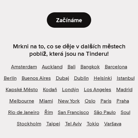
Začínáme
Mrkni na to, co se děje v dalších městech
poblíž, která jsou na Tinderu!
Amsterdam
Auckland
Bali
Bangkok
Barcelona
Berlín
Buenos Aires
Dubaj
Dublin
Helsinki
Istanbul
Kapské Město
Kodaň
Londýn
Los Angeles
Madrid
Melbourne
Miami
New York
Oslo
Paris
Praha
Rio de Janeiro
Řím
San Francisco
São Paulo
Soul
Stockholm
Taipei
Tel Aviv
Tokio
Varšava