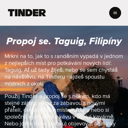
D
o
m
o
v
Propoj se. Taguig, Filipíny
s
k
á
Mrkni na to, jak to s randěním vypadá v jednom
s
z nejlepších míst pro potkávání nových lidí:
t
Taguig. Ať už tady žiješ, nebo se sem chystáš
r
na návštěvu, na Tinderu najdeš spoustu
á
místních z okolí.
n
k
Použij Tinder a propoj se s někým, kdo má
a
T
stejné zájmy, vyraz za zábavou s novými
i
přáteli, dej si drink v místním baru nebo si
n
společně vychutnejte kávu v blízké kavárně.
d
Nebo jděte třeba (znovu) objevovat památky
e