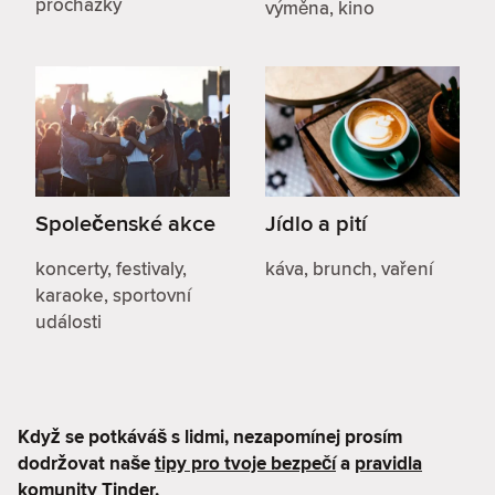
procházky
výměna, kino
Společenské akce
Jídlo a pití
koncerty, festivaly,
káva, brunch, vaření
karaoke, sportovní
události
Když se potkáváš s lidmi, nezapomínej prosím
dodržovat naše
tipy pro tvoje bezpečí
a
pravidla
komunity Tinder
.