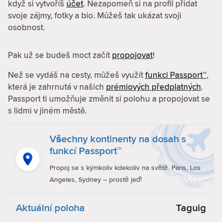
když si vytvoříš
účet
. Nezapomeň si na profil přidat
svoje zájmy, fotky a bio. Můžeš tak ukázat svoji
osobnost.
Pak už se budeš moct začít
propojovat
!
Než se vydáš na cesty, můžeš využít
funkci Passport™
,
která je zahrnutá v našich
prémiových předplatných
.
Passport ti umožňuje změnit si polohu a propojovat se
s lidmi v jiném městě.
Všechny kontinenty na dosah s
funkcí Passport™
Propoj se s kýmkoliv kdekoliv na světě. Paris, Los
Angeles, Sydney – prostě jeď!
Aktuální poloha
Taguig