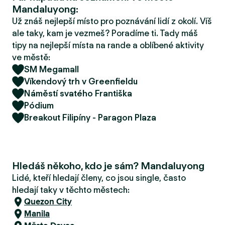
r
Mandaluyong:
u
Už znáš nejlepší místo pro poznávání lidí z okolí. Víš
ale taky, kam je vezmeš? Poradíme ti. Tady máš
tipy na nejlepší místa na rande a oblíbené aktivity
ve městě:
SM Megamall
Víkendový trh v Greenfieldu
Náměstí svatého Františka
Pódium
Breakout Filipíny - Paragon Plaza
Hledáš někoho, kdo je sám? Mandaluyong
Lidé, kteří hledají členy, co jsou single, často
hledají taky v těchto městech:
Quezon City
Manila