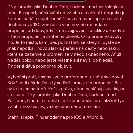
Díky funkcím jako Double Date, hudební mód, astrologický
mód, Passport, očekávání od vztahu a ověření fotografie je
Tinder i nadále nejoblíbenější seznamovací apka na světě,
dostupná ve 190 zemích, s více než 55 miliardami
propojení od doby, kdy jsme svajpování spustili. Za každým
z těch propojení je skutečný člověk. O to přece vždycky
šlo. Je to místo, kam jdeš poznat lidi, se kterými byste se
jinak nepotkali: novou lásku, parťáka na cesty nebo jiskru,
která se zažehne a promění se v něco skutečného. Ať už
hledáš cokoli, nebo ještě vlastně ani nevíš, co hledáš,
Tinder ti dává prostor to objevit.
Vytvoř si profil, nastav svoje preference a začni svajpovat.
Když se ti někdo líbí a ty se líbíš jemu, je to propojení. Pak
už je to jen na tobě. Pošli zprávu, něco naplánuj a uvidíš, co
se stane. Díky funkcím jako Double Date, hudební mód,
Passport, Chemie a dalším je Tinder ideální pro jakýkoli typ
vztahu: nezávazný, vážný nebo něco mezi tím.
Stáhni si apku Tinder zdarma pro iOS a Android.