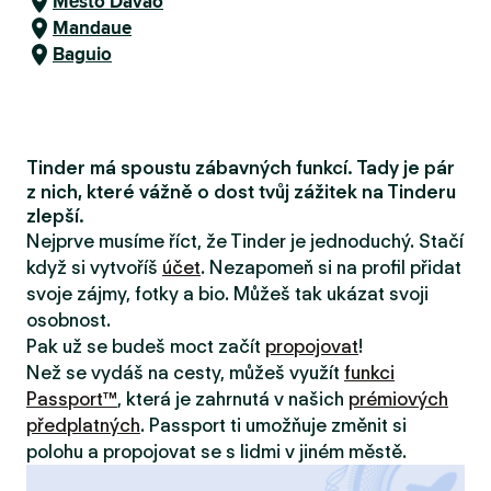
Město Davao
Mandaue
Baguio
Tinder má spoustu zábavných funkcí. Tady je pár
z nich, které vážně o dost tvůj zážitek na Tinderu
zlepší.
Nejprve musíme říct, že Tinder je jednoduchý. Stačí
když si vytvoříš
účet
. Nezapomeň si na profil přidat
svoje zájmy, fotky a bio. Můžeš tak ukázat svoji
osobnost.
Pak už se budeš moct začít
propojovat
!
Než se vydáš na cesty, můžeš využít
funkci
Passport™
, která je zahrnutá v našich
prémiových
předplatných
. Passport ti umožňuje změnit si
polohu a propojovat se s lidmi v jiném městě.