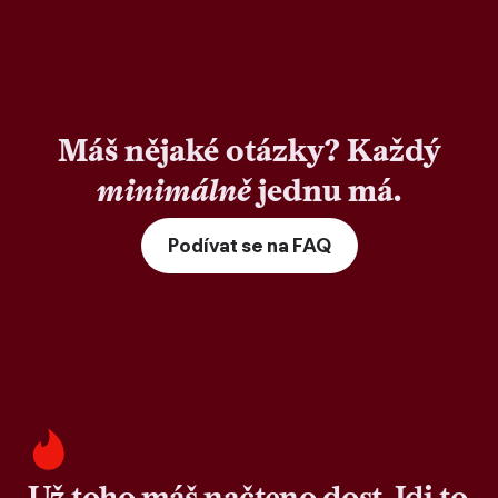
Máš nějaké otázky? Každý
minimálně
jednu má.
Podívat se na FAQ
Už toho máš načteno dost. Jdi to