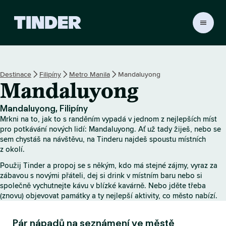
D
o
m
o
v
Destinace
Filipíny
Metro Manila
Mandaluyong
s
Mandaluyong
k
á
s
Mandaluyong, Filipíny
t
Mrkni na to, jak to s randěním vypadá v jednom z nejlepších míst
r
pro potkávání nových lidí: Mandaluyong. Ať už tady žiješ, nebo se
á
sem chystáš na návštěvu, na Tinderu najdeš spoustu místních
z okolí.
n
k
Použij Tinder a propoj se s někým, kdo má stejné zájmy, vyraz za
a
zábavou s novými přáteli, dej si drink v místním baru nebo si
T
společně vychutnejte kávu v blízké kavárně. Nebo jděte třeba
i
(znovu) objevovat památky a ty nejlepší aktivity, co město nabízí.
n
d
Pár nápadů na seznámení ve městě
e