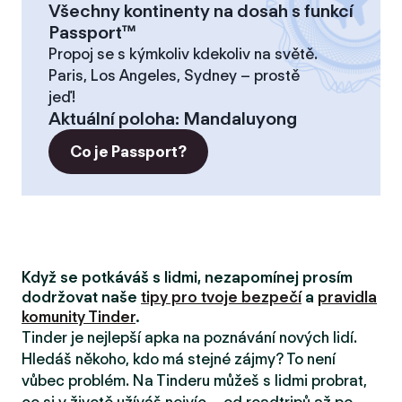
Všechny kontinenty na dosah s funkcí
Passport™
Propoj se s kýmkoliv kdekoliv na světě.
Paris, Los Angeles, Sydney – prostě
jeď!
Aktuální poloha
:
Mandaluyong
Co je Passport?
Když se potkáváš s lidmi, nezapomínej prosím
dodržovat naše
tipy pro tvoje bezpečí
a
pravidla
komunity Tinder
.
Tinder je nejlepší apka na poznávání nových lidí.
Hledáš někoho, kdo má stejné zájmy? To není
vůbec problém. Na Tinderu můžeš s lidmi probrat,