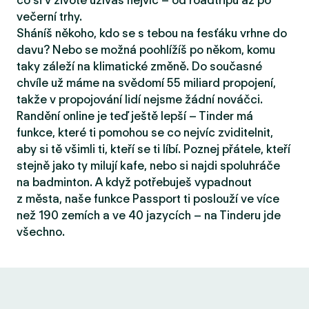
co si v životě užíváš nejvíc – od roadtripů až po
večerní trhy.
Sháníš někoho, kdo se s tebou na fesťáku vrhne do
davu? Nebo se možná poohlížíš po někom, komu
taky záleží na klimatické změně. Do současné
chvíle už máme na svědomí 55 miliard propojení,
takže v propojování lidí nejsme žádní nováčci.
Randění online je teď ještě lepší – Tinder má
funkce, které ti pomohou se co nejvíc zviditelnit,
aby si tě všimli ti, kteří se ti líbí. Poznej přátele, kteří
stejně jako ty milují kafe, nebo si najdi spoluhráče
na badminton. A když potřebuješ vypadnout
z města, naše funkce Passport ti poslouží ve více
než 190 zemích a ve 40 jazycích – na Tinderu jde
všechno.