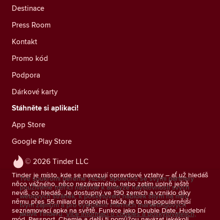
Destinace
Press Room
Kontakt
Promo kód
Podpora
Dárkové karty
Stáhněte si aplikaci!
App Store
Google Play Store
© 2026 Tinder LLC
Tinder je místo, kde se navazují opravdové vztahy – ať už hledáš
Tvé soukromí bereme vážně. Společně se svými partnery
něco vážného, něco nezávazného, nebo zatím úplně ještě
používáme měřicí nástroje k analýze návštěvnosti svých
nevíš, co hledáš. Je dostupný ve 190 zemích a vzniklo díky
webových stránek, k poskytování nabídek šitým na míru
němu přes 55 miliard propojení, takže je to nejpopulárnější
tvým zájmům a pro vylepšení interních marketingových
seznamovací apka na světě. Funkce jako Double Date, Hudební
aktivit Tinderu.
Více informací o cookies a poskytovatelích,
mód, Passport, Chemie a další ti pomůžou navázat jakékoli