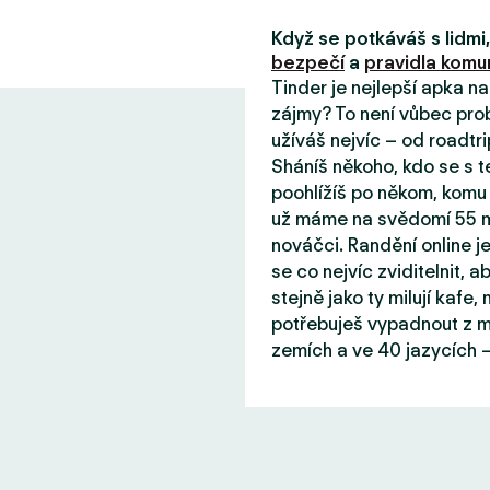
Když se potkáváš s lidm
bezpečí
a
pravidla komun
Tinder je nejlepší apka n
zájmy? To není vůbec prob
užíváš nejvíc – od roadtri
Sháníš někoho, kdo se s 
poohlížíš po někom, komu 
už máme na svědomí 55 mil
nováčci. Randění online j
se co nejvíc zviditelnit, aby
stejně jako ty milují kafe
potřebuješ vypadnout z mě
zemích a ve 40 jazycích –