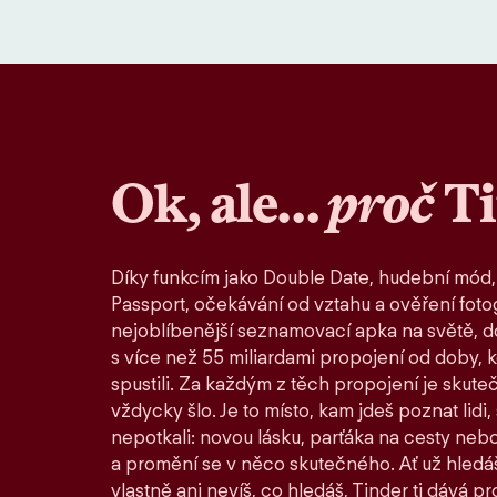
Ok, ale…
proč
T
Díky funkcím jako Double Date, hudební mód,
Passport, očekávání od vztahu a ověření fotog
nejoblíbenější seznamovací apka na světě, d
s více než 55 miliardami propojení od doby, 
spustili. Za každým z těch propojení je skute
vždycky šlo. Je to místo, kam jdeš poznat lidi,
nepotkali: novou lásku, parťáka na cesty nebo
a promění se v něco skutečného. Ať už hledáš
vlastně ani nevíš, co hledáš, Tinder ti dává pro