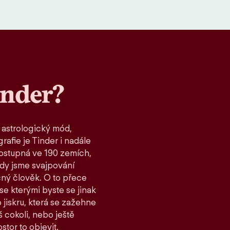
inder?
 astrologický mód,
rafie je Tinder i nadále
ostupná ve 190 zemích,
kdy jsme svajpování
čný člověk. O to přece
 se kterými byste se jinak
 jiskru, která se zažehne
 cokoli, nebo ještě
stor to objevit.