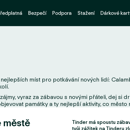
ředplatná
Bezpečí
Podpora
Stažení
Dárkové kart
nejlepších míst pro potkávání nových lidí: Calamb
olí.
zájmy, vyraz za zábavou s novými přáteli, dej si 
bjevovat památky a ty nejlepší aktivity, co město 
e městě
Tinder má spoustu zábavn
tvůj zážitek na Tinderu zl