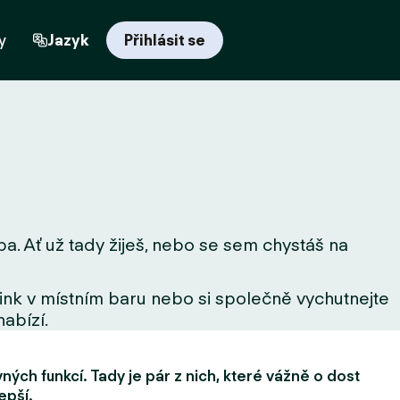
y
Jazyk
Přihlásit se
a. Ať už tady žiješ, nebo se sem chystáš na
drink v místním baru nebo si společně vychutnejte
nabízí.
ých funkcí. Tady je pár z nich, které vážně o dost
epší.