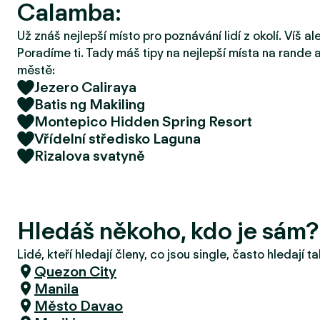
Calamba:
r
u
Už znáš nejlepší místo pro poznávání lidí z okolí. Víš a
Poradíme ti. Tady máš tipy na nejlepší místa na rande a
městě:
Jezero Caliraya
Batis ng Makiling
Montepico Hidden Spring Resort
Vřídelní středisko Laguna
Rizalova svatyně
Hledáš někoho, kdo je sám
Lidé, kteří hledají členy, co jsou single, často hledají 
Quezon City
Manila
Město Davao