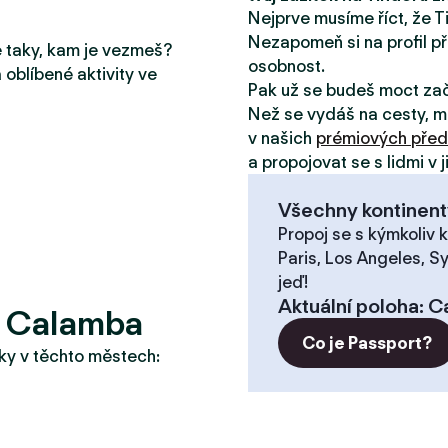
Nejprve musíme říct, že T
Nezapomeň si na profil př
le taky, kam je vezmeš?
osobnost.
 oblíbené aktivity ve
Pak už se budeš moct za
Než se vydáš na cesty, m
v našich
prémiových před
a propojovat se s lidmi v 
Všechny kontinent
Propoj se s kýmkoliv k
Paris, Los Angeles, S
jeď!
Aktuální poloha
:
C
? Calamba
Co je Passport?
taky v těchto městech: