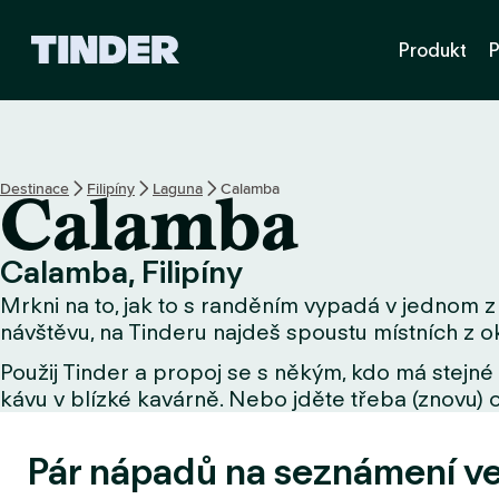
D
Produkt
P
o
m
o
v
s
k
Destinace
Filipíny
Laguna
Calamba
Calamba
á
s
t
Calamba, Filipíny
r
Mrkni na to, jak to s randěním vypadá v jednom z 
á
n
návštěvu, na Tinderu najdeš spoustu místních z ok
k
Použij Tinder a propoj se s někým, kdo má stejné 
a
kávu v blízké kavárně. Nebo jděte třeba (znovu) o
T
i
n
Pár nápadů na seznámení v
d
e