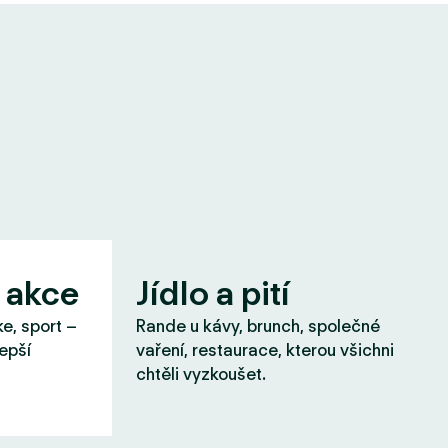
 akce
Jídlo a pití
ke, sport –
Rande u kávy, brunch, společné
lepší
vaření, restaurace, kterou všichni
chtěli vyzkoušet.