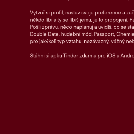
Vytvoř si profil, nastav svoje preference a zač
někdo líbí a ty se líbíš jemu, je to propojení. P
Pošli zprávu, něco naplánuj a uvidíš, co se st
Double Date, hudební mód, Passport, Chemie a
pro jakýkoli typ vztahu: nezávazný, vážný ne
Stáhni si apku Tinder zdarma pro iOS a Andro