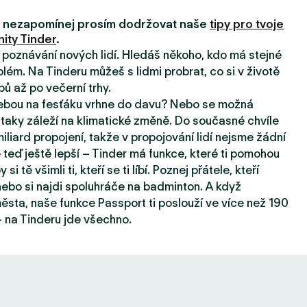
i, nezapomínej prosím dodržovat naše
tipy pro tvoje
ity Tinder
.
a poznávání nových lidí. Hledáš někoho, kdo má stejné
lém. Na Tinderu můžeš s lidmi probrat, co si v životě
pů až po večerní trhy.
tebou na fesťáku vrhne do davu? Nebo se možná
taky záleží na klimatické změně. Do současné chvíle
iard propojení, takže v propojování lidí nejsme žádní
e teď ještě lepší – Tinder má funkce, které ti pomohou
 si tě všimli ti, kteří se ti líbí. Poznej přátele, kteří
, nebo si najdi spoluhráče na badminton. A když
sta, naše funkce Passport ti poslouží ve více než 190
 na Tinderu jde všechno.