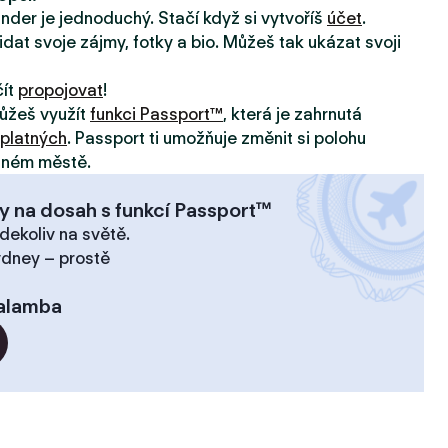
inder je jednoduchý. Stačí když si vytvoříš
účet
.
idat svoje zájmy, fotky a bio. Můžeš tak ukázat svoji
čít
propojovat
!
ůžeš využít
funkci Passport™
, která je zahrnutá
platných
. Passport ti umožňuje změnit si polohu
jiném městě.
y na dosah s funkcí Passport™
dekoliv na světě.
ydney – prostě
alamba