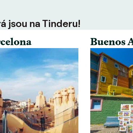
rá jsou na Tinderu!
celona
Buenos A