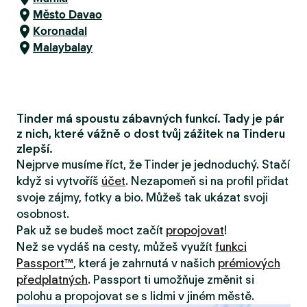
Město Davao
Koronadal
Malaybalay
Tinder má spoustu zábavných funkcí. Tady je pár
z nich, které vážně o dost tvůj zážitek na Tinderu
zlepší.
Nejprve musíme říct, že Tinder je jednoduchý. Stačí
když si vytvoříš
účet
. Nezapomeň si na profil přidat
svoje zájmy, fotky a bio. Můžeš tak ukázat svoji
osobnost.
Pak už se budeš moct začít
propojovat
!
Než se vydáš na cesty, můžeš využít
funkci
Passport™
, která je zahrnutá v našich
prémiových
předplatných
. Passport ti umožňuje změnit si
polohu a propojovat se s lidmi v jiném městě.