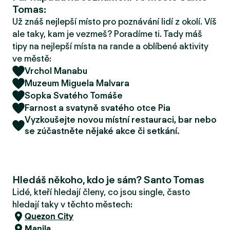
r
Tomas:
u
Už znáš nejlepší místo pro poznávání lidí z okolí. Víš
ale taky, kam je vezmeš? Poradíme ti. Tady máš
tipy na nejlepší místa na rande a oblíbené aktivity
ve městě:
Vrchol Manabu
Muzeum Miguela Malvara
Sopka Svatého Tomáše
Farnost a svatyně svatého otce Pia
Vyzkoušejte novou místní restauraci, bar nebo
se zúčastněte nějaké akce či setkání.
Hledáš někoho, kdo je sám? Santo Tomas
Lidé, kteří hledají členy, co jsou single, často
hledají taky v těchto městech:
Quezon City
Manila