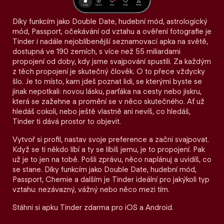
Díky funkcím jako Double Date, hudební mód, astrologický
mód, Passport, očekávání od vztahu a ověření fotografie je
Tinder i nadále nejoblíbenější seznamovací apka na světě,
dostupná ve 190 zemích, s více než 55 miliardami
propojení od doby, kdy jsme svajpování spustili. Za každým
z těch propojení je skutečný člověk. O to přece vždycky
šlo. Je to místo, kam jdeš poznat lidi, se kterými byste se
jinak nepotkali: novou lásku, parťáka na cesty nebo jiskru,
která se zažehne a promění se v něco skutečného. Ať už
hledáš cokoli, nebo ještě vlastně ani nevíš, co hledáš,
Tinder ti dává prostor to objevit.
Vytvoř si profil, nastav svoje preference a začni svajpovat.
Když se ti někdo líbí a ty se líbíš jemu, je to propojení. Pak
už je to jen na tobě. Pošli zprávu, něco naplánuj a uvidíš, co
se stane. Díky funkcím jako Double Date, hudební mód,
Passport, Chemie a dalším je Tinder ideální pro jakýkoli typ
vztahu: nezávazný, vážný nebo něco mezi tím.
Stáhni si apku Tinder zdarma pro iOS a Android.