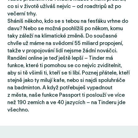
co si v životě užíváš nejvíc – od roadtripů až po
večerní trhy.
Sháníš někoho, kdo se s tebou na fesťáku vrhne do
davu? Nebo se možná poohlížíš po někom, komu
taky záleží na klimatické změně. Do současné
chvíle už máme na svědomí 55 miliard propojení,
takže v propojování lidí nejsme žádní nováčci.
Randění online je teď ještě lepší – Tinder má
funkce, které ti pomohou se co nejvíc zviditelnit,
aby si tě všimli ti, kteří se ti líbí. Poznej přátele, kteří
stejně jako ty milují kafe, nebo si najdi spoluhráče
na badminton. A když potřebuješ vypadnout
z města, naše funkce Passport ti poslouží ve více
než 190 zemích a ve 40 jazycích – na Tinderu jde
všechno.