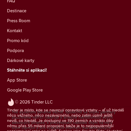
FAQ
Destinace
Press Room
Kontakt
Promo kód
Podpora
Dárkové karty
Stáhněte si aplikaci!
App Store
Google Play Store
© 2026 Tinder LLC
Tinder je místo, kde se navazují opravdové vztahy – ať už hledáš
Tvé soukromí bereme vážně. Společně se svými partnery
něco vážného, něco nezávazného, nebo zatím úplně ještě
používáme měřicí nástroje k analýze návštěvnosti svých
nevíš, co hledáš. Je dostupný ve 190 zemích a vzniklo díky
webových stránek, k poskytování nabídek šitým na míru
němu přes 55 miliard propojení, takže je to nejpopulárnější
tvým zájmům a pro vylepšení interních marketingových