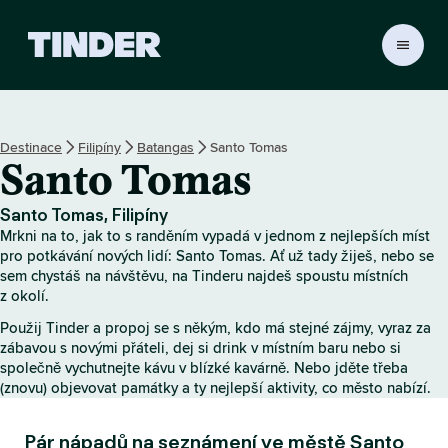
D
o
m
o
v
Destinace
Filipíny
Batangas
Santo Tomas
s
Santo Tomas
k
á
s
Santo Tomas, Filipíny
t
Mrkni na to, jak to s randěním vypadá v jednom z nejlepších míst
r
pro potkávání nových lidí: Santo Tomas. Ať už tady žiješ, nebo se
á
sem chystáš na návštěvu, na Tinderu najdeš spoustu místních
z okolí.
n
k
Použij Tinder a propoj se s někým, kdo má stejné zájmy, vyraz za
a
zábavou s novými přáteli, dej si drink v místním baru nebo si
T
společně vychutnejte kávu v blízké kavárně. Nebo jděte třeba
i
(znovu) objevovat památky a ty nejlepší aktivity, co město nabízí.
n
d
Pár nápadů na seznámení ve městě Santo
e