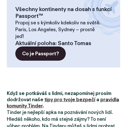
Všechny kontinenty na dosah s funkcí
Passport™
Propoj se s kýmkoliv kdekoliv na světě.
Paris, Los Angeles, Sydney – prostě
jeď!
Aktuální poloha
:
Santo Tomas
Co je Passport?
Když se potkáváš s lidmi, nezapomínej prosím
dodržovat naše
tipy pro tvoje bezpečí
a
pravidla
komunity Tinder
.
Tinder je nejlepší apka na poznávání nových lidí.
Hledáš někoho, kdo má stejné zájmy? To není
vůbec problém. Na Tinderu můžeš s lidmi probrat,