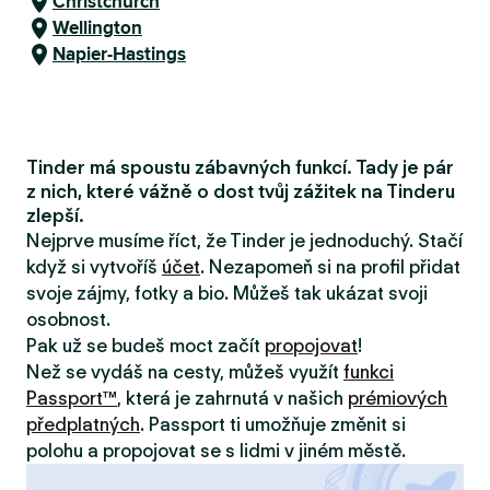
Christchurch
Wellington
Napier-Hastings
Tinder má spoustu zábavných funkcí. Tady je pár
z nich, které vážně o dost tvůj zážitek na Tinderu
zlepší.
Nejprve musíme říct, že Tinder je jednoduchý. Stačí
když si vytvoříš
účet
. Nezapomeň si na profil přidat
svoje zájmy, fotky a bio. Můžeš tak ukázat svoji
osobnost.
Pak už se budeš moct začít
propojovat
!
Než se vydáš na cesty, můžeš využít
funkci
Passport™
, která je zahrnutá v našich
prémiových
předplatných
. Passport ti umožňuje změnit si
polohu a propojovat se s lidmi v jiném městě.