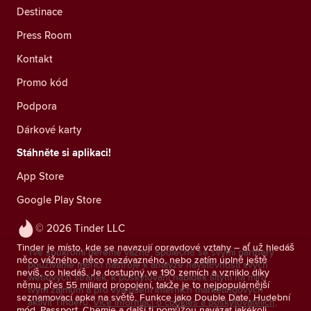
Destinace
Press Room
Kontakt
Promo kód
Podpora
Dárkové karty
Stáhněte si aplikaci!
App Store
Google Play Store
© 2026 Tinder LLC
Tinder je místo, kde se navazují opravdové vztahy – ať už hledáš
Tvé soukromí bereme vážně. Společně se svými partnery
něco vážného, něco nezávazného, nebo zatím úplně ještě
používáme měřicí nástroje k analýze návštěvnosti svých
nevíš, co hledáš. Je dostupný ve 190 zemích a vzniklo díky
webových stránek, k poskytování nabídek šitým na míru
němu přes 55 miliard propojení, takže je to nejpopulárnější
tvým zájmům a pro vylepšení interních marketingových
seznamovací apka na světě. Funkce jako Double Date, Hudební
aktivit Tinderu.
Více informací o cookies a poskytovatelích,
mód, Passport, Chemie a další ti pomůžou navázat jakékoli