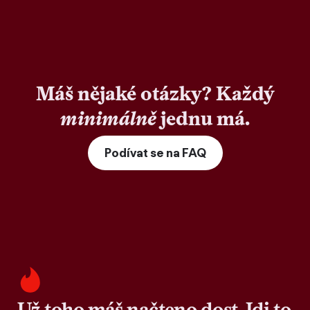
Máš nějaké otázky? Každý
minimálně
jednu má.
Podívat se na FAQ
Už toho máš načteno dost. Jdi to