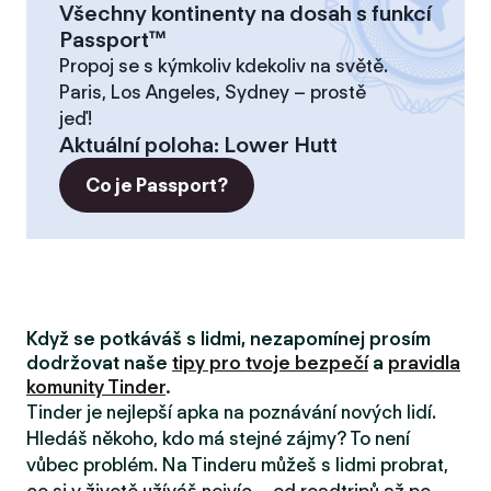
Všechny kontinenty na dosah s funkcí
Passport™
Propoj se s kýmkoliv kdekoliv na světě.
Paris, Los Angeles, Sydney – prostě
jeď!
Aktuální poloha
:
Lower Hutt
Co je Passport?
Když se potkáváš s lidmi, nezapomínej prosím
dodržovat naše
tipy pro tvoje bezpečí
a
pravidla
komunity Tinder
.
Tinder je nejlepší apka na poznávání nových lidí.
Hledáš někoho, kdo má stejné zájmy? To není
vůbec problém. Na Tinderu můžeš s lidmi probrat,