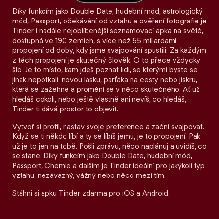
Díky funkcím jako Double Date, hudební mód, astrologický
mód, Passport, očekávání od vztahu a ověření fotografie je
Tinder i nadále nejoblíbenější seznamovací apka na světě,
dostupná ve 190 zemích, s více než 55 miliardami
propojení od doby, kdy jsme svajpování spustili. Za každým
z těch propojení je skutečný člověk. O to přece vždycky
šlo. Je to místo, kam jdeš poznat lidi, se kterými byste se
jinak nepotkali: novou lásku, parťáka na cesty nebo jiskru,
která se zažehne a promění se v něco skutečného. Ať už
hledáš cokoli, nebo ještě vlastně ani nevíš, co hledáš,
Tinder ti dává prostor to objevit.
Vytvoř si profil, nastav svoje preference a začni svajpovat.
Když se ti někdo líbí a ty se líbíš jemu, je to propojení. Pak
už je to jen na tobě. Pošli zprávu, něco naplánuj a uvidíš, co
se stane. Díky funkcím jako Double Date, hudební mód,
Passport, Chemie a dalším je Tinder ideální pro jakýkoli typ
vztahu: nezávazný, vážný nebo něco mezi tím.
Stáhni si apku Tinder zdarma pro iOS a Android.