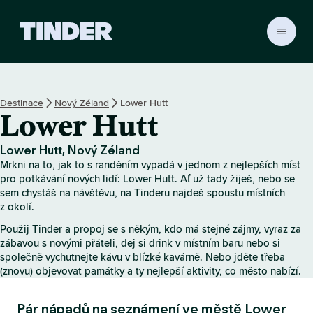
D
o
m
o
v
Destinace
Nový Zéland
Lower Hutt
s
Lower Hutt
k
á
s
Lower Hutt, Nový Zéland
t
Mrkni na to, jak to s randěním vypadá v jednom z nejlepších míst
r
pro potkávání nových lidí: Lower Hutt. Ať už tady žiješ, nebo se
á
sem chystáš na návštěvu, na Tinderu najdeš spoustu místních
z okolí.
n
k
Použij Tinder a propoj se s někým, kdo má stejné zájmy, vyraz za
a
zábavou s novými přáteli, dej si drink v místním baru nebo si
T
společně vychutnejte kávu v blízké kavárně. Nebo jděte třeba
i
(znovu) objevovat památky a ty nejlepší aktivity, co město nabízí.
n
d
Pár nápadů na seznámení ve městě Lower
e