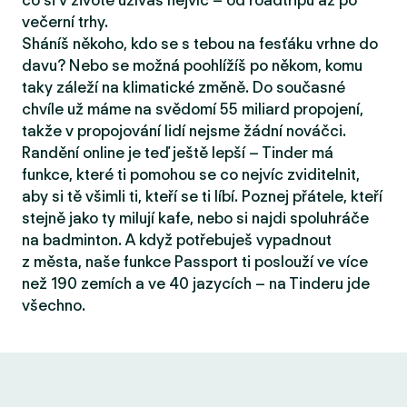
co si v životě užíváš nejvíc – od roadtripů až po
večerní trhy.
Sháníš někoho, kdo se s tebou na fesťáku vrhne do
davu? Nebo se možná poohlížíš po někom, komu
taky záleží na klimatické změně. Do současné
chvíle už máme na svědomí 55 miliard propojení,
takže v propojování lidí nejsme žádní nováčci.
Randění online je teď ještě lepší – Tinder má
funkce, které ti pomohou se co nejvíc zviditelnit,
aby si tě všimli ti, kteří se ti líbí. Poznej přátele, kteří
stejně jako ty milují kafe, nebo si najdi spoluhráče
na badminton. A když potřebuješ vypadnout
z města, naše funkce Passport ti poslouží ve více
než 190 zemích a ve 40 jazycích – na Tinderu jde
všechno.