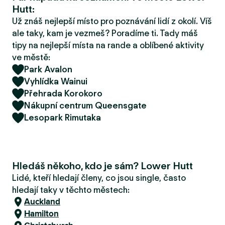
r
Hutt:
u
Už znáš nejlepší místo pro poznávání lidí z okolí. Víš
ale taky, kam je vezmeš? Poradíme ti. Tady máš
tipy na nejlepší místa na rande a oblíbené aktivity
ve městě:
Park Avalon
Vyhlídka Wainui
Přehrada Korokoro
Nákupní centrum Queensgate
Lesopark Rimutaka
Hledáš někoho, kdo je sám? Lower Hutt
Lidé, kteří hledají členy, co jsou single, často
hledají taky v těchto městech:
Auckland
Hamilton