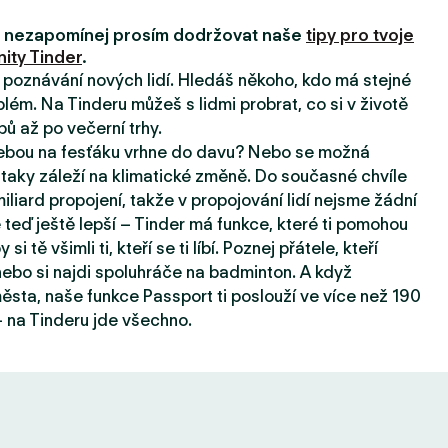
i, nezapomínej prosím dodržovat naše
tipy pro tvoje
ity Tinder
.
a poznávání nových lidí. Hledáš někoho, kdo má stejné
lém. Na Tinderu můžeš s lidmi probrat, co si v životě
pů až po večerní trhy.
tebou na fesťáku vrhne do davu? Nebo se možná
taky záleží na klimatické změně. Do současné chvíle
iard propojení, takže v propojování lidí nejsme žádní
e teď ještě lepší – Tinder má funkce, které ti pomohou
 si tě všimli ti, kteří se ti líbí. Poznej přátele, kteří
, nebo si najdi spoluhráče na badminton. A když
sta, naše funkce Passport ti poslouží ve více než 190
 na Tinderu jde všechno.