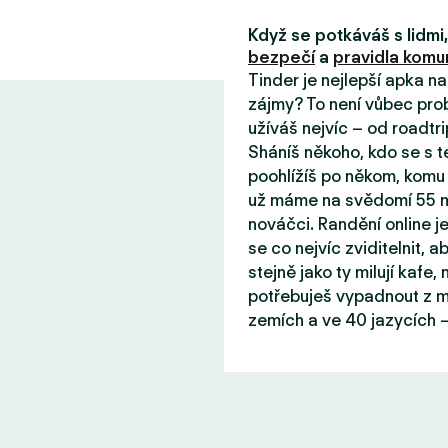
Když se potkáváš s lidm
bezpečí
a
pravidla komun
Tinder je nejlepší apka n
zájmy? To není vůbec prob
užíváš nejvíc – od roadtri
Sháníš někoho, kdo se s 
poohlížíš po někom, komu 
už máme na svědomí 55 mil
nováčci. Randění online j
se co nejvíc zviditelnit, aby
stejně jako ty milují kafe
potřebuješ vypadnout z mě
zemích a ve 40 jazycích –