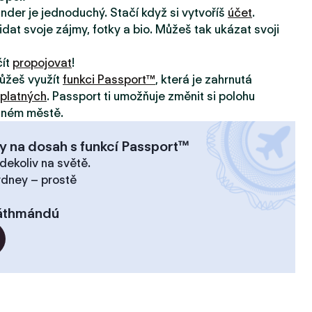
inder je jednoduchý. Stačí když si vytvoříš
účet
.
idat svoje zájmy, fotky a bio. Můžeš tak ukázat svoji
čít
propojovat
!
ůžeš využít
funkci Passport™
, která je zahrnutá
platných
. Passport ti umožňuje změnit si polohu
jiném městě.
y na dosah s funkcí Passport™
dekoliv na světě.
ydney – prostě
áthmándú