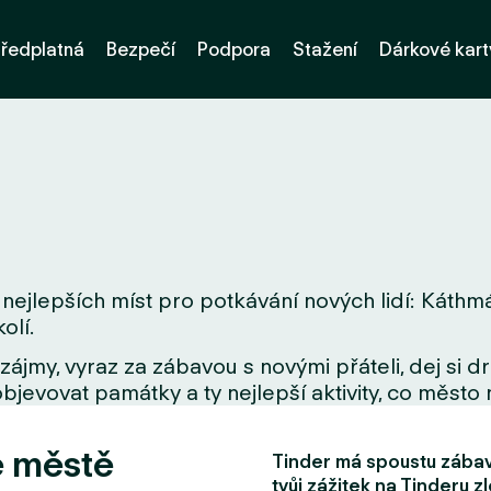
ředplatná
Bezpečí
Podpora
Stažení
Dárkové kart
nejlepších míst pro potkávání nových lidí: Káthmá
olí.
zájmy, vyraz za zábavou s novými přáteli, dej si 
bjevovat památky a ty nejlepší aktivity, co město 
e městě
Tinder má spoustu zábavn
tvůj zážitek na Tinderu zl