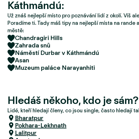
Káthmándú:
r
u
Už znáš nejlepší místo pro poznávání lidí z okolí. Víš a
Poradíme ti. Tady máš tipy na nejlepší místa na rande a
městě:
Chandragiri Hills
Zahrada snů
Náměstí Durbar v Káthmándú
Asan
Muzeum paláce Narayanhiti
Hledáš někoho, kdo je sám
Lidé, kteří hledají členy, co jsou single, často hledají 
Bharatpur
Pokhara-Lekhnath
Lalitpur