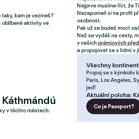
Nejprve musíme říct, že T
Nezapomeň si na profil př
le taky, kam je vezmeš?
osobnost.
 oblíbené aktivity ve
Pak už se budeš moct za
Než se vydáš na cesty, m
v našich
prémiových před
a propojovat se s lidmi v 
Všechny kontinent
Propoj se s kýmkoliv k
Paris, Los Angeles, S
jeď!
Aktuální poloha
:
K
? Káthmándú
Co je Passport?
taky v těchto městech: