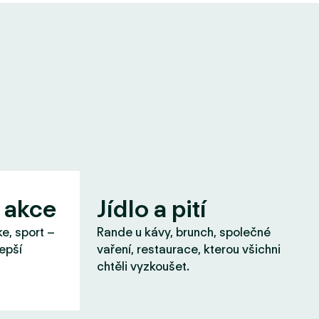
 akce
Jídlo a pití
ke, sport –
Rande u kávy, brunch, společné
lepší
vaření, restaurace, kterou všichni
chtěli vyzkoušet.