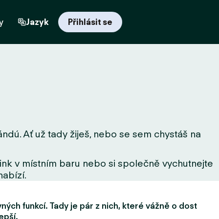
y
Jazyk
Přihlásit se
ndú. Ať už tady žiješ, nebo se sem chystáš na
drink v místním baru nebo si společně vychutnejte
nabízí.
ých funkcí. Tady je pár z nich, které vážně o dost
epší.