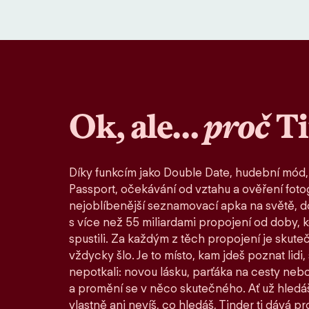
Ok, ale…
proč
T
Díky funkcím jako Double Date, hudební mód,
Passport, očekávání od vztahu a ověření fotog
nejoblíbenější seznamovací apka na světě, d
s více než 55 miliardami propojení od doby, 
spustili. Za každým z těch propojení je skute
vždycky šlo. Je to místo, kam jdeš poznat lidi,
nepotkali: novou lásku, parťáka na cesty nebo
a promění se v něco skutečného. Ať už hledáš
vlastně ani nevíš, co hledáš, Tinder ti dává pro