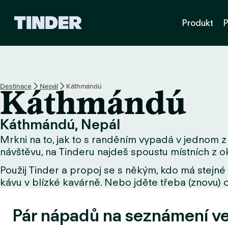
D
Produkt
P
o
m
o
v
s
k
Destinace
Nepál
Káthmándú
Káthmándú
á
s
t
Káthmándú, Nepál
r
Mrkni na to, jak to s randěním vypadá v jednom z 
á
n
návštěvu, na Tinderu najdeš spoustu místních z ok
k
Použij Tinder a propoj se s někým, kdo má stejné 
a
kávu v blízké kavárně. Nebo jděte třeba (znovu) o
T
i
n
Pár nápadů na seznámení v
d
e