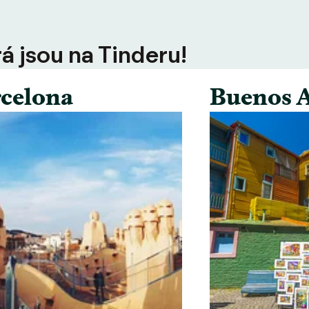
rá jsou na Tinderu!
celona
Buenos A