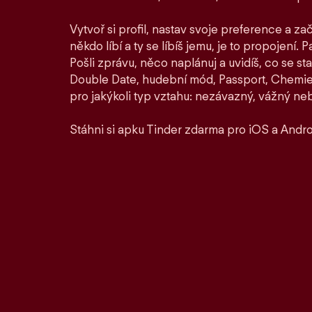
Vytvoř si profil, nastav svoje preference a zač
někdo líbí a ty se líbíš jemu, je to propojení. P
Pošli zprávu, něco naplánuj a uvidíš, co se st
Double Date, hudební mód, Passport, Chemie a
pro jakýkoli typ vztahu: nezávazný, vážný ne
Stáhni si apku Tinder zdarma pro iOS a Andro