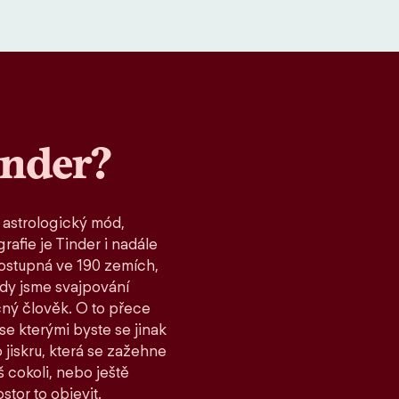
inder?
 astrologický mód,
rafie je Tinder i nadále
ostupná ve 190 zemích,
kdy jsme svajpování
čný člověk. O to přece
 se kterými byste se jinak
 jiskru, která se zažehne
 cokoli, nebo ještě
stor to objevit.