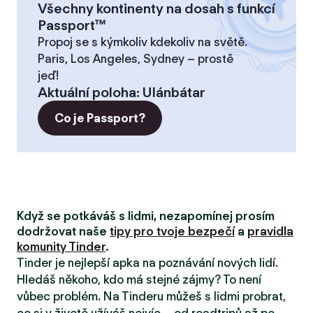
Všechny kontinenty na dosah s funkcí
Passport™
Propoj se s kýmkoliv kdekoliv na světě.
Paris, Los Angeles, Sydney – prostě
jeď!
Aktuální poloha
:
Ulánbátar
Co je Passport?
Když se potkáváš s lidmi, nezapomínej prosím
dodržovat naše
tipy pro tvoje bezpečí
a
pravidla
komunity Tinder
.
Tinder je nejlepší apka na poznávání nových lidí.
Hledáš někoho, kdo má stejné zájmy? To není
vůbec problém. Na Tinderu můžeš s lidmi probrat,