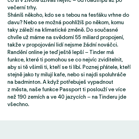
co si v životě užíváš nejvíc – od roadtripů až po
večerní trhy.
Sháníš někoho, kdo se s tebou na fesťáku vrhne do
davu? Nebo se možná poohlížíš po někom, komu
taky záleží na klimatické změně. Do současné
chvíle už máme na svědomí 55 miliard propojení,
takže v propojování lidí nejsme žádní nováčci.
Randění online je teď ještě lepší – Tinder má
funkce, které ti pomohou se co nejvíc zviditelnit,
aby si tě všimli ti, kteří se ti líbí. Poznej přátele, kteří
stejně jako ty milují kafe, nebo si najdi spoluhráče
na badminton. A když potřebuješ vypadnout
z města, naše funkce Passport ti poslouží ve více
než 190 zemích a ve 40 jazycích – na Tinderu jde
všechno.