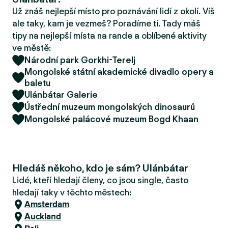
r
Už znáš nejlepší místo pro poznávání lidí z okolí. Víš
u
ale taky, kam je vezmeš? Poradíme ti. Tady máš
tipy na nejlepší místa na rande a oblíbené aktivity
ve městě:
Národní park Gorkhi-Terelj
Mongolské státní akademické divadlo opery a
baletu
Ulánbátar Galerie
Ústřední muzeum mongolských dinosaurů
Mongolské palácové muzeum Bogd Khaan
Hledáš někoho, kdo je sám? Ulánbátar
Lidé, kteří hledají členy, co jsou single, často
hledají taky v těchto městech:
Amsterdam
Auckland