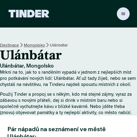
D
o
m
o
v
Destinace
Mongolsko
Ulánbátar
s
Ulánbátar
k
á
s
Ulánbátar, Mongolsko
t
Mrkni na to, jak to s randěním vypadá v jednom z nejlepších míst
r
pro potkávání nových lidí: Ulánbátar. Ať už tady žiješ, nebo se sem
á
chystáš na návštěvu, na Tinderu najdeš spoustu místních z okolí.
n
Použij Tinder a propoj se s někým, kdo má stejné zájmy, vyraz za
k
zábavou s novými přáteli, dej si drink v místním baru nebo si
a
společně vychutnejte kávu v blízké kavárně. Nebo jděte třeba
T
(znovu) objevovat památky a ty nejlepší aktivity, co město nabízí.
i
n
Pár nápadů na seznámení ve městě
d
e
Ulánbátar: