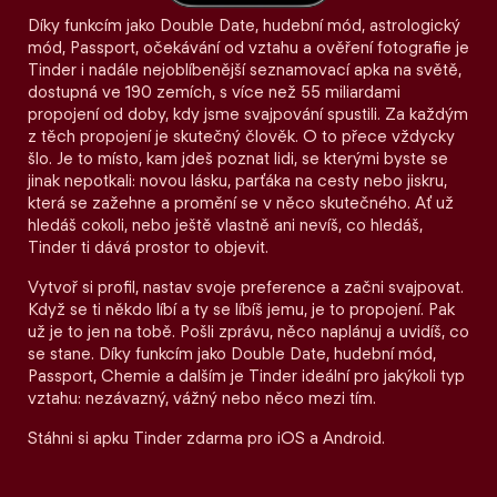
Díky funkcím jako Double Date, hudební mód, astrologický
mód, Passport, očekávání od vztahu a ověření fotografie je
Tinder i nadále nejoblíbenější seznamovací apka na světě,
dostupná ve 190 zemích, s více než 55 miliardami
propojení od doby, kdy jsme svajpování spustili. Za každým
z těch propojení je skutečný člověk. O to přece vždycky
šlo. Je to místo, kam jdeš poznat lidi, se kterými byste se
jinak nepotkali: novou lásku, parťáka na cesty nebo jiskru,
která se zažehne a promění se v něco skutečného. Ať už
hledáš cokoli, nebo ještě vlastně ani nevíš, co hledáš,
Tinder ti dává prostor to objevit.
Vytvoř si profil, nastav svoje preference a začni svajpovat.
Když se ti někdo líbí a ty se líbíš jemu, je to propojení. Pak
už je to jen na tobě. Pošli zprávu, něco naplánuj a uvidíš, co
se stane. Díky funkcím jako Double Date, hudební mód,
Passport, Chemie a dalším je Tinder ideální pro jakýkoli typ
vztahu: nezávazný, vážný nebo něco mezi tím.
Stáhni si apku Tinder zdarma pro iOS a Android.