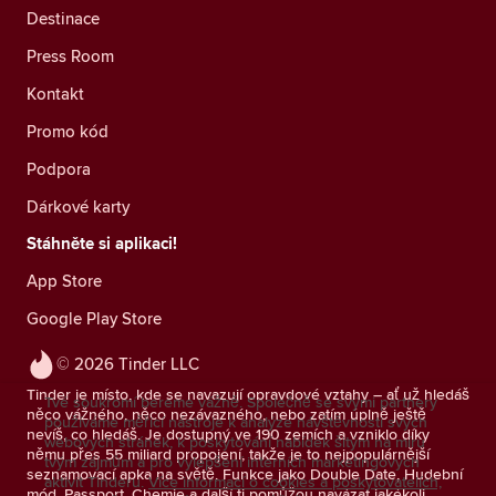
Destinace
Press Room
Kontakt
Promo kód
Podpora
Dárkové karty
Stáhněte si aplikaci!
App Store
Google Play Store
© 2026 Tinder LLC
Tinder je místo, kde se navazují opravdové vztahy – ať už hledáš
Tvé soukromí bereme vážně. Společně se svými partnery
něco vážného, něco nezávazného, nebo zatím úplně ještě
používáme měřicí nástroje k analýze návštěvnosti svých
nevíš, co hledáš. Je dostupný ve 190 zemích a vzniklo díky
webových stránek, k poskytování nabídek šitým na míru
němu přes 55 miliard propojení, takže je to nejpopulárnější
tvým zájmům a pro vylepšení interních marketingových
seznamovací apka na světě. Funkce jako Double Date, Hudební
aktivit Tinderu.
Více informací o cookies a poskytovatelích,
mód, Passport, Chemie a další ti pomůžou navázat jakékoli