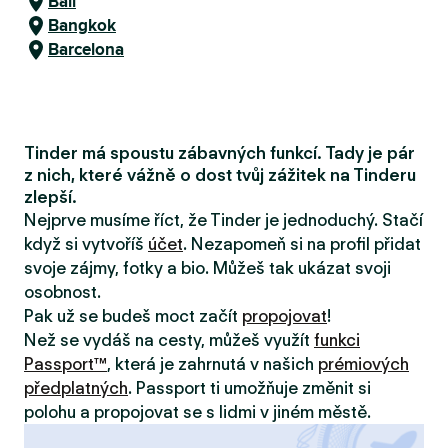
Bali
Bangkok
Barcelona
Tinder má spoustu zábavných funkcí. Tady je pár
z nich, které vážně o dost tvůj zážitek na Tinderu
zlepší.
Nejprve musíme říct, že Tinder je jednoduchý. Stačí
když si vytvoříš
účet
. Nezapomeň si na profil přidat
svoje zájmy, fotky a bio. Můžeš tak ukázat svoji
osobnost.
Pak už se budeš moct začít
propojovat
!
Než se vydáš na cesty, můžeš využít
funkci
Passport™
, která je zahrnutá v našich
prémiových
předplatných
. Passport ti umožňuje změnit si
polohu a propojovat se s lidmi v jiném městě.