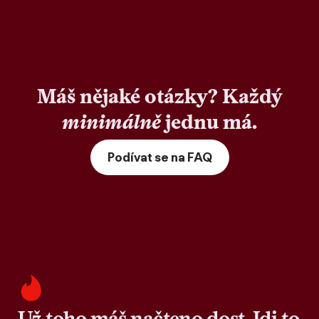
Máš nějaké otázky? Každý
minimálně
jednu má.
Podívat se na FAQ
Už toho máš načteno dost. Jdi to