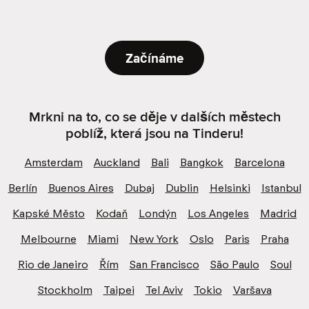
Začínáme
Mrkni na to, co se děje v dalších městech
poblíž, která jsou na Tinderu!
Amsterdam
Auckland
Bali
Bangkok
Barcelona
Berlín
Buenos Aires
Dubaj
Dublin
Helsinki
Istanbul
Kapské Město
Kodaň
Londýn
Los Angeles
Madrid
Melbourne
Miami
New York
Oslo
Paris
Praha
Rio de Janeiro
Řím
San Francisco
São Paulo
Soul
Stockholm
Taipei
Tel Aviv
Tokio
Varšava