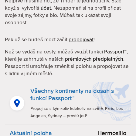
Nejprve musíme říct, že Tinder je jednoduchý. Stačí
když si vytvoříš
účet
. Nezapomeň si na profil přidat
svoje zájmy, fotky a bio. Můžeš tak ukázat svoji
osobnost.
Pak už se budeš moct začít
propojovat
!
Než se vydáš na cesty, můžeš využít
funkci Passport™
,
která je zahrnutá v našich
prémiových předplatných
.
Passport ti umožňuje změnit si polohu a propojovat se
s lidmi v jiném městě.
Všechny kontinenty na dosah s
funkcí Passport™
Propoj se s kýmkoliv kdekoliv na světě. Paris, Los
Angeles, Sydney – prostě jeď!
Aktuální poloha
Hermosillo