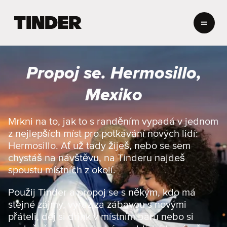
D
o
m
o
v
Propoj se. Hermosillo,
s
k
Mexiko
á
s
t
Mrkni na to, jak to s randěním vypadá v jednom
r
z nejlepších míst pro potkávání nových lidí:
á
Hermosillo. Ať už tady žiješ, nebo se sem
n
chystáš na návštěvu, na Tinderu najdeš
k
spoustu místních z okolí.
a
T
i
Použij Tinder a propoj se s někým, kdo má
n
stejné zájmy, vyraz za zábavou s novými
d
přáteli, dej si drink v místním baru nebo si
e