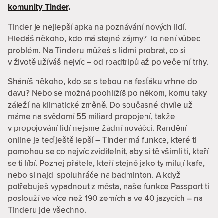
komunity Tinder
.
Tinder je nejlepší apka na poznávání nových lidí.
Hledáš někoho, kdo má stejné zájmy? To není vůbec
problém. Na Tinderu můžeš s lidmi probrat, co si
v životě užíváš nejvíc – od roadtripů až po večerní trhy.
Sháníš někoho, kdo se s tebou na fesťáku vrhne do
davu? Nebo se možná poohlížíš po někom, komu taky
záleží na klimatické změně. Do současné chvíle už
máme na svědomí 55 miliard propojení, takže
v propojování lidí nejsme žádní nováčci. Randění
online je teď ještě lepší – Tinder má funkce, které ti
pomohou se co nejvíc zviditelnit, aby si tě všimli ti, kteří
se ti líbí. Poznej přátele, kteří stejně jako ty milují kafe,
nebo si najdi spoluhráče na badminton. A když
potřebuješ vypadnout z města, naše funkce Passport ti
poslouží ve více než 190 zemích a ve 40 jazycích – na
Tinderu jde všechno.