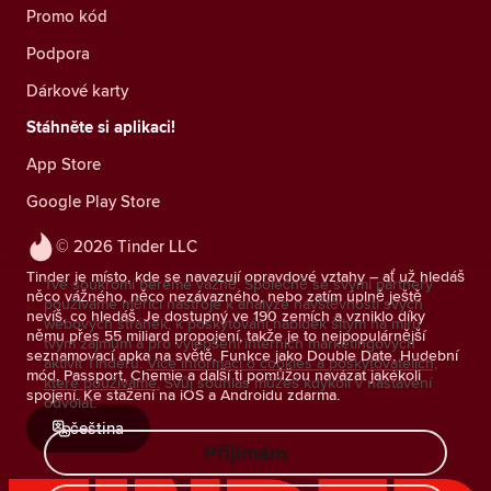
Promo kód
Podpora
Dárkové karty
Stáhněte si aplikaci!
App Store
Google Play Store
© 2026 Tinder LLC
Tinder je místo, kde se navazují opravdové vztahy – ať už hledáš
Tvé soukromí bereme vážně. Společně se svými partnery
něco vážného, něco nezávazného, nebo zatím úplně ještě
používáme měřicí nástroje k analýze návštěvnosti svých
nevíš, co hledáš. Je dostupný ve 190 zemích a vzniklo díky
webových stránek, k poskytování nabídek šitým na míru
němu přes 55 miliard propojení, takže je to nejpopulárnější
tvým zájmům a pro vylepšení interních marketingových
seznamovací apka na světě. Funkce jako Double Date, Hudební
aktivit Tinderu.
Více informací o cookies a poskytovatelích,
mód, Passport, Chemie a další ti pomůžou navázat jakékoli
které používáme.
Svůj souhlas můžeš kdykoli v nastavení
spojení. Ke stažení na iOS a Androidu zdarma.
odvolat.
čeština
Přijímám