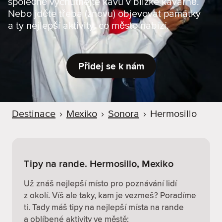
společně vychutnejte kávu v blízké kavárně.
r
Nebo jděte třeba (znovu) objevovat památky
u
a ty nejlepší aktivity, co město nabízí.
Přidej se k nám
Destinace
›
Mexiko
›
Sonora
›
Hermosillo
Tipy na rande. Hermosillo, Mexiko
Už znáš nejlepší místo pro poznávání lidí
z okolí. Víš ale taky, kam je vezmeš? Poradíme
ti. Tady máš tipy na nejlepší místa na rande
a oblíbené aktivity ve městě: