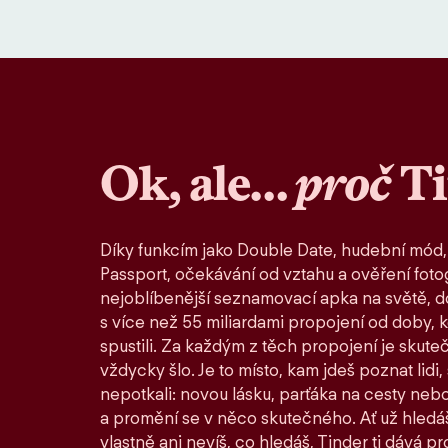
Ok, ale…
proč
T
Díky funkcím jako Double Date, hudební mód,
Passport, očekávání od vztahu a ověření fotog
nejoblíbenější seznamovací apka na světě, d
s více než 55 miliardami propojení od doby, 
spustili. Za každým z těch propojení je skute
vždycky šlo. Je to místo, kam jdeš poznat lidi,
nepotkali: novou lásku, parťáka na cesty nebo
a promění se v něco skutečného. Ať už hledáš
vlastně ani nevíš, co hledáš, Tinder ti dává pro