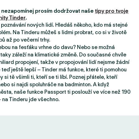
i, nezapomínej prosím dodržovat naše
tipy pro tvoje
ity Tinder
.
a poznávání nových lidí. Hledáš někoho, kdo má stejné
lém. Na Tinderu můžeš s lidmi probrat, co si v životě
pů až po večerní trhy.
tebou na fesťáku vrhne do davu? Nebo se možná
taky záleží na klimatické změně. Do současné chvíle
iard propojení, takže v propojování lidí nejsme žádní
e teď ještě lepší – Tinder má funkce, které ti pomohou
 si tě všimli ti, kteří se ti líbí. Poznej přátele, kteří
, nebo si najdi spoluhráče na badminton. A když
sta, naše funkce Passport ti poslouží ve více než 190
 na Tinderu jde všechno.