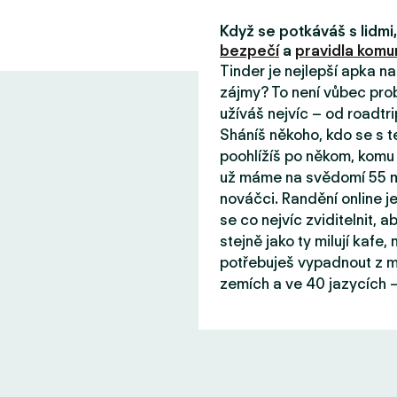
Když se potkáváš s lidm
bezpečí
a
pravidla komun
Tinder je nejlepší apka n
zájmy? To není vůbec prob
užíváš nejvíc – od roadtri
Sháníš někoho, kdo se s 
poohlížíš po někom, komu 
už máme na svědomí 55 mil
nováčci. Randění online j
se co nejvíc zviditelnit, aby
stejně jako ty milují kafe
potřebuješ vypadnout z mě
zemích a ve 40 jazycích –