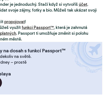
inder je jednoduchý. Stačí když si vytvoříš
účet
.
idat svoje zájmy, fotky a bio. Můžeš tak ukázat svoji
čít
propojovat
!
ůžeš využít
funkci Passport™
, která je zahrnutá
platných
. Passport ti umožňuje změnit si polohu
jiném městě.
y na dosah s funkcí Passport™
dekoliv na světě.
ydney – prostě
elaya