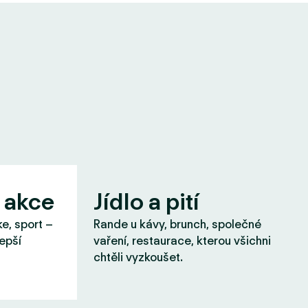
 akce
Jídlo a pití
ke, sport –
Rande u kávy, brunch, společné
lepší
vaření, restaurace, kterou všichni
chtěli vyzkoušet.