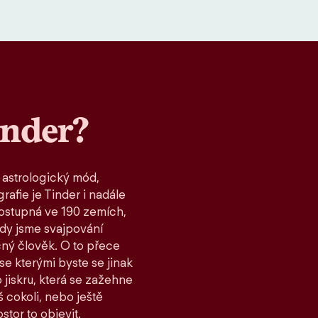
inder?
 astrologický mód,
rafie je Tinder i nadále
ostupná ve 190 zemích,
kdy jsme svajpování
čný člověk. O to přece
 se kterými byste se jinak
 jiskru, která se zažehne
 cokoli, nebo ještě
stor to objevit.