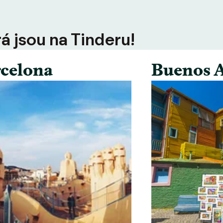
rá jsou na Tinderu!
celona
Buenos A