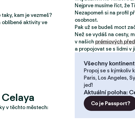
Nejprve musíme říct, že T
Nezapomeň si na profil př
le taky, kam je vezmeš?
osobnost.
 oblíbené aktivity ve
Pak už se budeš moct za
Než se vydáš na cesty, m
v našich
prémiových před
a propojovat se s lidmi v 
Všechny kontinent
Propoj se s kýmkoliv k
Paris, Los Angeles, S
jeď!
Aktuální poloha
:
C
 Celaya
Co je Passport?
taky v těchto městech: