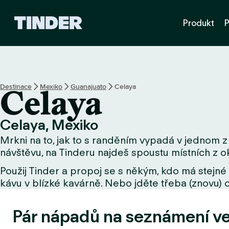
D
Produkt
P
o
m
o
v
s
k
Destinace
Mexiko
Guanajuato
Celaya
Celaya
á
s
t
Celaya, Mexiko
r
Mrkni na to, jak to s randěním vypadá v jednom z 
á
n
návštěvu, na Tinderu najdeš spoustu místních z ok
k
Použij Tinder a propoj se s někým, kdo má stejné 
a
kávu v blízké kavárně. Nebo jděte třeba (znovu) o
T
i
n
Pár nápadů na seznámení v
d
e