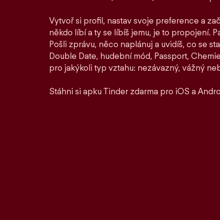
Vytvoř si profil, nastav svoje preference a zač
někdo líbí a ty se líbíš jemu, je to propojení. P
Pošli zprávu, něco naplánuj a uvidíš, co se st
Double Date, hudební mód, Passport, Chemie a
pro jakýkoli typ vztahu: nezávazný, vážný ne
Stáhni si apku Tinder zdarma pro iOS a Andro