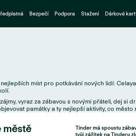
ředplatná
Bezpečí
Podpora
Stažení
Dárkové kart
nejlepších míst pro potkávání nových lidí: Celaya.
olí.
zájmy, vyraz za zábavou s novými přáteli, dej si 
bjevovat památky a ty nejlepší aktivity, co město 
e městě
Tinder má spoustu zábavn
tvůj zážitek na Tinderu zl