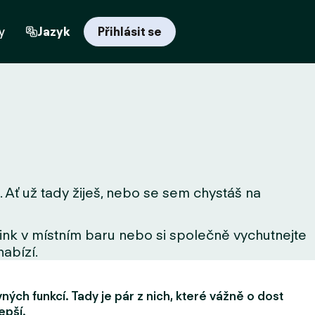
y
Jazyk
Přihlásit se
 Ať už tady žiješ, nebo se sem chystáš na
drink v místním baru nebo si společně vychutnejte
nabízí.
ých funkcí. Tady je pár z nich, které vážně o dost
epší.