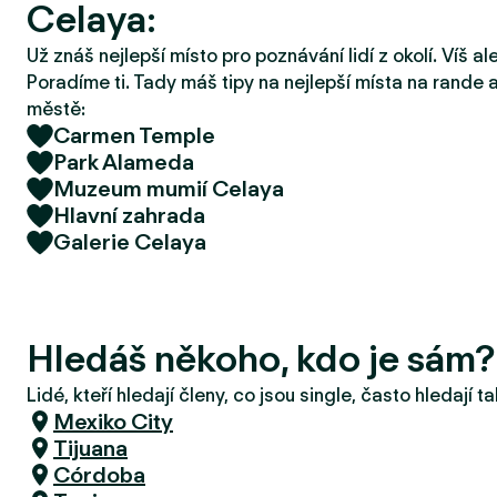
Celaya:
r
u
Už znáš nejlepší místo pro poznávání lidí z okolí. Víš a
Poradíme ti. Tady máš tipy na nejlepší místa na rande a
městě:
Carmen Temple
Park Alameda
Muzeum mumií Celaya
Hlavní zahrada
Galerie Celaya
Hledáš někoho, kdo je sám?
Lidé, kteří hledají členy, co jsou single, často hledají 
Mexiko City
Tijuana
Córdoba