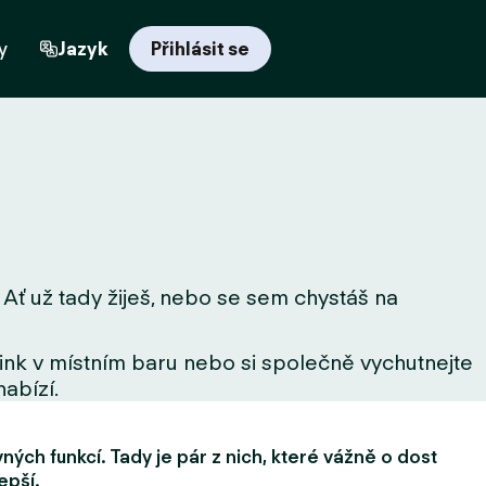
y
Jazyk
Přihlásit se
 Ať už tady žiješ, nebo se sem chystáš na
drink v místním baru nebo si společně vychutnejte
nabízí.
ých funkcí. Tady je pár z nich, které vážně o dost
epší.