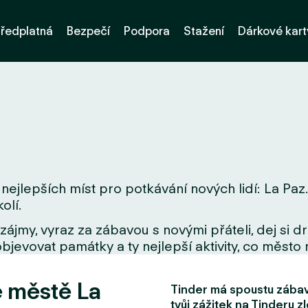
ředplatná
Bezpečí
Podpora
Stažení
Dárkové kart
nejlepších míst pro potkávání nových lidí: La Paz.
olí.
zájmy, vyraz za zábavou s novými přáteli, dej si 
bjevovat památky a ty nejlepší aktivity, co město 
e městě La
Tinder má spoustu zábavn
tvůj zážitek na Tinderu zl