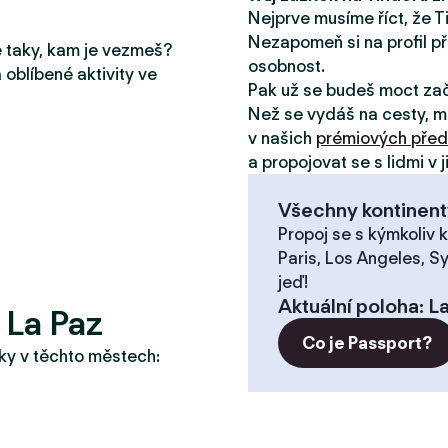
Nejprve musíme říct, že T
Nezapomeň si na profil př
le taky, kam je vezmeš?
osobnost.
 oblíbené aktivity ve
Pak už se budeš moct za
Než se vydáš na cesty, m
v našich
prémiových před
a propojovat se s lidmi v 
Všechny kontinent
Propoj se s kýmkoliv k
Paris, Los Angeles, S
jeď!
Aktuální poloha
:
La
 La Paz
Co je Passport?
taky v těchto městech: