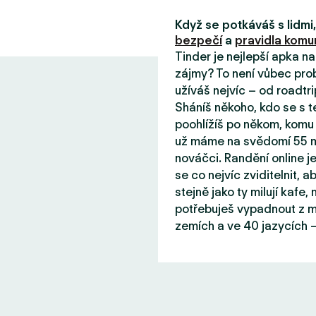
Když se potkáváš s lidm
bezpečí
a
pravidla komun
Tinder je nejlepší apka n
zájmy? To není vůbec prob
užíváš nejvíc – od roadtri
Sháníš někoho, kdo se s 
poohlížíš po někom, komu 
už máme na svědomí 55 mil
nováčci. Randění online j
se co nejvíc zviditelnit, aby
stejně jako ty milují kafe
potřebuješ vypadnout z mě
zemích a ve 40 jazycích –