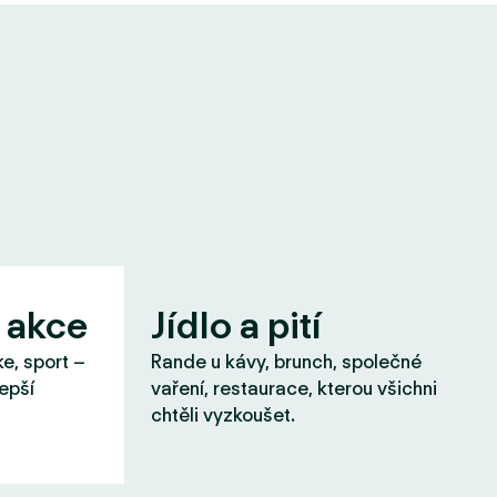
 akce
Jídlo a pití
ke, sport –
Rande u kávy, brunch, společné
lepší
vaření, restaurace, kterou všichni
chtěli vyzkoušet.