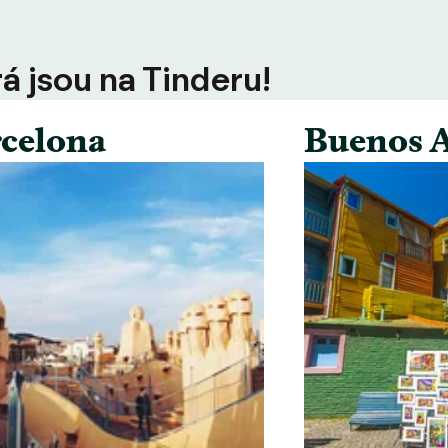
rá jsou na Tinderu!
celona
Buenos A