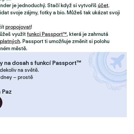
inder je jednoduchý. Stačí když si vytvoříš
účet
.
idat svoje zájmy, fotky a bio. Můžeš tak ukázat svoji
čít
propojovat
!
ůžeš využít
funkci Passport™
, která je zahrnutá
platných
. Passport ti umožňuje změnit si polohu
jiném městě.
y na dosah s funkcí Passport™
dekoliv na světě.
ydney – prostě
 Paz