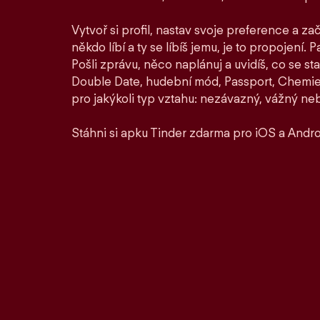
Vytvoř si profil, nastav svoje preference a zač
někdo líbí a ty se líbíš jemu, je to propojení. P
Pošli zprávu, něco naplánuj a uvidíš, co se st
Double Date, hudební mód, Passport, Chemie a
pro jakýkoli typ vztahu: nezávazný, vážný ne
Stáhni si apku Tinder zdarma pro iOS a Andro