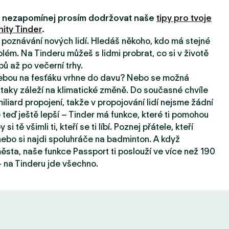
i, nezapomínej prosím dodržovat naše
tipy pro tvoje
ity Tinder
.
a poznávání nových lidí. Hledáš někoho, kdo má stejné
lém. Na Tinderu můžeš s lidmi probrat, co si v životě
pů až po večerní trhy.
tebou na fesťáku vrhne do davu? Nebo se možná
taky záleží na klimatické změně. Do současné chvíle
iard propojení, takže v propojování lidí nejsme žádní
e teď ještě lepší – Tinder má funkce, které ti pomohou
 si tě všimli ti, kteří se ti líbí. Poznej přátele, kteří
, nebo si najdi spoluhráče na badminton. A když
sta, naše funkce Passport ti poslouží ve více než 190
 na Tinderu jde všechno.