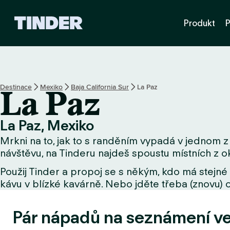
D
Produkt
P
o
m
o
v
s
k
Destinace
Mexiko
Baja California Sur
La Paz
La Paz
á
s
t
La Paz, Mexiko
r
Mrkni na to, jak to s randěním vypadá v jednom z 
á
n
návštěvu, na Tinderu najdeš spoustu místních z ok
k
Použij Tinder a propoj se s někým, kdo má stejné 
a
kávu v blízké kavárně. Nebo jděte třeba (znovu) o
T
i
n
Pár nápadů na seznámení v
d
e