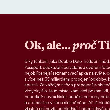
Ok, ale…
proč
T
Díky funkcím jako Double Date, hudební mód,
Passport, očekávání od vztahu a ověření fotog
nejoblíbenější seznamovací apka na světě, d
s více než 55 miliardami propojení od doby, 
spustili. Za každým z těch propojení je skute
vždycky šlo. Je to místo, kam jdeš poznat lidi,
nepotkali: novou lásku, parťáka na cesty nebo
a promění se v něco skutečného. Ať už hledáš
vlastně ani nevíš, co hledáš, Tinder ti dává pro