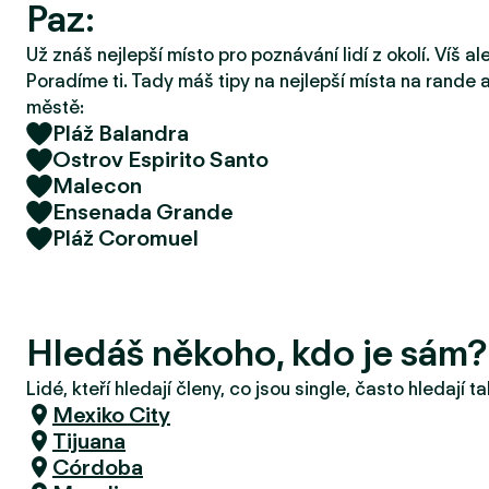
Paz:
r
u
Už znáš nejlepší místo pro poznávání lidí z okolí. Víš a
Poradíme ti. Tady máš tipy na nejlepší místa na rande a
městě:
Pláž Balandra
Ostrov Espirito Santo
Malecon
Ensenada Grande
Pláž Coromuel
Hledáš někoho, kdo je sám?
Lidé, kteří hledají členy, co jsou single, často hledají 
Mexiko City
Tijuana
Córdoba