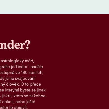
inder?
 astrologický mód,
rafie je Tinder i nadále
ostupná ve 190 zemích,
kdy jsme svajpování
čný člověk. O to přece
 se kterými byste se jinak
 jiskru, která se zažehne
 cokoli, nebo ještě
stor to objevit.