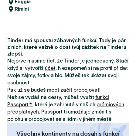
Foggia
Rimini
Tinder má spoustu zábavných funkcí. Tady je pár
z nich, které vážně o dost tvůj zážitek na Tinderu
zlepší.
Nejprve musíme říct, že Tinder je jednoduchý. Stačí
když si vytvoříš
účet
. Nezapomeň si na profil přidat
svoje zájmy, fotky a bio. Můžeš tak ukázat svoji
osobnost.
Pak už se budeš moct začít
propojovat
!
Než se vydáš na cesty, můžeš využít
funkci
Passport™
, která je zahrnutá v našich
prémiových
předplatných
. Passport ti umožňuje změnit si
polohu a propojovat se s lidmi v jiném městě.
Všechny kontinenty na dosah s funkcí