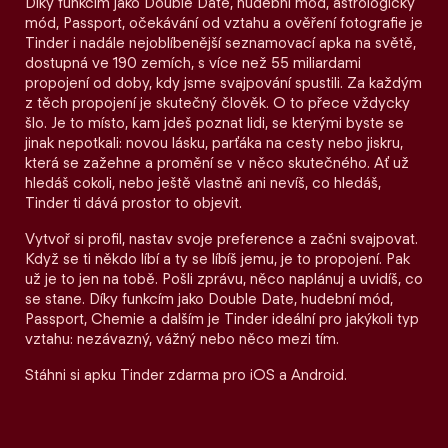
Díky funkcím jako Double Date, hudební mód, astrologický
mód, Passport, očekávání od vztahu a ověření fotografie je
Tinder i nadále nejoblíbenější seznamovací apka na světě,
dostupná ve 190 zemích, s více než 55 miliardami
propojení od doby, kdy jsme svajpování spustili. Za každým
z těch propojení je skutečný člověk. O to přece vždycky
šlo. Je to místo, kam jdeš poznat lidi, se kterými byste se
jinak nepotkali: novou lásku, parťáka na cesty nebo jiskru,
která se zažehne a promění se v něco skutečného. Ať už
hledáš cokoli, nebo ještě vlastně ani nevíš, co hledáš,
Tinder ti dává prostor to objevit.
Vytvoř si profil, nastav svoje preference a začni svajpovat.
Když se ti někdo líbí a ty se líbíš jemu, je to propojení. Pak
už je to jen na tobě. Pošli zprávu, něco naplánuj a uvidíš, co
se stane. Díky funkcím jako Double Date, hudební mód,
Passport, Chemie a dalším je Tinder ideální pro jakýkoli typ
vztahu: nezávazný, vážný nebo něco mezi tím.
Stáhni si apku Tinder zdarma pro iOS a Android.