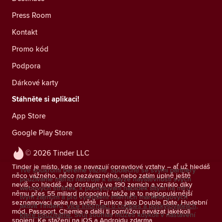
Press Room
Kontakt
Promo kód
Podpora
Dárkové karty
Stáhněte si aplikaci!
App Store
Google Play Store
© 2026 Tinder LLC
Tinder je místo, kde se navazují opravdové vztahy – ať už hledáš
Tvé soukromí bereme vážně. Společně se svými partnery
něco vážného, něco nezávazného, nebo zatím úplně ještě
používáme měřicí nástroje k analýze návštěvnosti svých
nevíš, co hledáš. Je dostupný ve 190 zemích a vzniklo díky
webových stránek, k poskytování nabídek šitým na míru
němu přes 55 miliard propojení, takže je to nejpopulárnější
tvým zájmům a pro vylepšení interních marketingových
seznamovací apka na světě. Funkce jako Double Date, Hudební
aktivit Tinderu.
Více informací o cookies a poskytovatelích,
mód, Passport, Chemie a další ti pomůžou navázat jakékoli
které používáme.
Svůj souhlas můžeš kdykoli v nastavení
spojení. Ke stažení na iOS a Androidu zdarma.