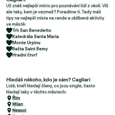
r
Už znáš nejlepší místo pro poznávání lidí z okolí. Víš
u
ale taky, kam je vezmeš? Poradíme ti. Tady máš
tipy na nejlepší místa na rande a oblíbené aktivity
ve městě:
Trh San Benedetto
Katedrála Santa Maria
Monte Urpinu
Bašta Saint Remy
Hradní čtvrť
Hledáš někoho, kdo je sám? Cagliari
Lidé, kteří hledají členy, co jsou single, často
hledají taky v těchto městech:
Řím
Milan
Neapol