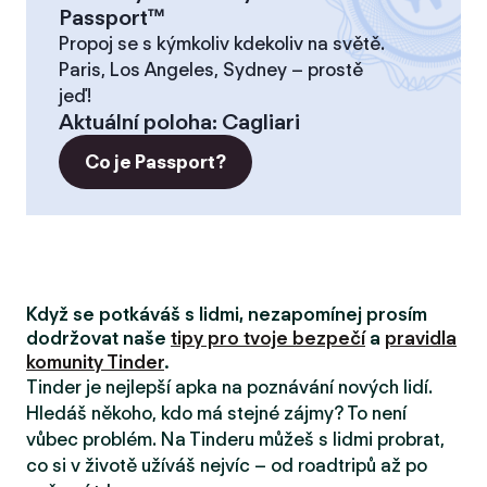
Passport™
Propoj se s kýmkoliv kdekoliv na světě.
Paris, Los Angeles, Sydney – prostě
jeď!
Aktuální poloha
:
Cagliari
Co je Passport?
Když se potkáváš s lidmi, nezapomínej prosím
dodržovat naše
tipy pro tvoje bezpečí
a
pravidla
komunity Tinder
.
Tinder je nejlepší apka na poznávání nových lidí.
Hledáš někoho, kdo má stejné zájmy? To není
vůbec problém. Na Tinderu můžeš s lidmi probrat,
co si v životě užíváš nejvíc – od roadtripů až po