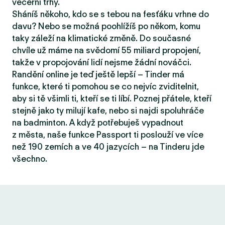
večerní trhy.
Sháníš někoho, kdo se s tebou na fesťáku vrhne do
davu? Nebo se možná poohlížíš po někom, komu
taky záleží na klimatické změně. Do současné
chvíle už máme na svědomí 55 miliard propojení,
takže v propojování lidí nejsme žádní nováčci.
Randění online je teď ještě lepší – Tinder má
funkce, které ti pomohou se co nejvíc zviditelnit,
aby si tě všimli ti, kteří se ti líbí. Poznej přátele, kteří
stejně jako ty milují kafe, nebo si najdi spoluhráče
na badminton. A když potřebuješ vypadnout
z města, naše funkce Passport ti poslouží ve více
než 190 zemích a ve 40 jazycích – na Tinderu jde
všechno.