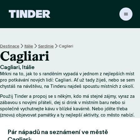
D
o
m
o
v
Destinace
Itálie
Sardinie
Cagliari
s
Cagliari
k
á
s
Cagliari, Itálie
t
Mrkni na to, jak to s randěním vypadá v jednom z nejlepších míst
r
pro potkávání nových lidí: Cagliari. Ať už tady žiješ, nebo se sem
á
chystáš na návštěvu, na Tinderu najdeš spoustu místních z okolí.
n
Použij Tinder a propoj se s někým, kdo má stejné zájmy, vyraz za
k
zábavou s novými přáteli, dej si drink v místním baru nebo si
a
společně vychutnejte kávu v blízké kavárně. Nebo jděte třeba
T
(znovu) objevovat památky a ty nejlepší aktivity, co město nabízí.
i
n
Pár nápadů na seznámení ve městě
d
e
Cagliari: