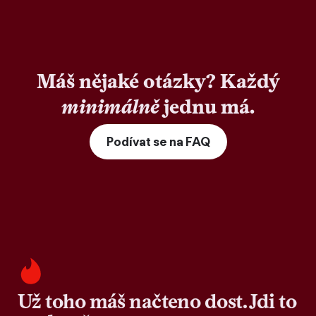
Máš nějaké otázky? Každý
minimálně
jednu má.
Podívat se na FAQ
Už toho máš načteno dost. Jdi to