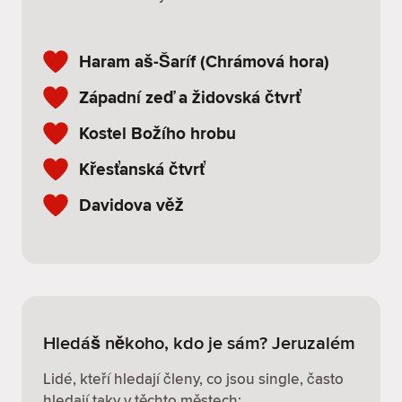
Haram aš-Šaríf (Chrámová hora)
Západní zeď a židovská čtvrť
Kostel Božího hrobu
Křesťanská čtvrť
Davidova věž
Hledáš někoho, kdo je sám? Jeruzalém
Lidé, kteří hledají členy, co jsou single, často
hledají taky v těchto městech: