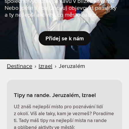
společně vychutnejte kávu v blízké kavárně.
r
Nebo jděte třeba (znovu) objevovat památky
u
a ty nejlepší aktivity, co město nabízí.
Přidej se k nám
Destinace
›
Izrael
›
Jeruzalém
Tipy na rande. Jeruzalém, Izrael
Už znáš nejlepší místo pro poznávání lidí
z okolí. Víš ale taky, kam je vezmeš? Poradíme
ti. Tady máš tipy na nejlepší místa na rande
a oblíbené aktivity ve městě: