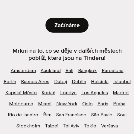
Začínáme
Mrkni na to, co se děje v dalších městech
poblíž, která jsou na Tinderu!
Amsterdam
Auckland
Bali
Bangkok
Barcelona
Berlín
Buenos Aires
Dubaj
Dublin
Helsinki
Istanbul
Kapské Město
Kodaň
Londýn
Los Angeles
Madrid
Melbourne
Miami
New York
Oslo
Paris
Praha
Rio de Janeiro
Řím
San Francisco
São Paulo
Soul
Stockholm
Taipei
Tel Aviv
Tokio
Varšava