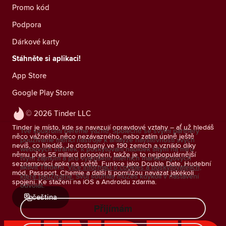
Promo kód
Podpora
Dárkové karty
Stáhněte si aplikaci!
App Store
Google Play Store
© 2026 Tinder LLC
Tinder je místo, kde se navazují opravdové vztahy – ať už hledáš
Tvé soukromí bereme vážně. Společně se svými partnery
něco vážného, něco nezávazného, nebo zatím úplně ještě
používáme měřicí nástroje k analýze návštěvnosti svých
nevíš, co hledáš. Je dostupný ve 190 zemích a vzniklo díky
webových stránek, k poskytování nabídek šitým na míru
němu přes 55 miliard propojení, takže je to nejpopulárnější
tvým zájmům a pro vylepšení interních marketingových
seznamovací apka na světě. Funkce jako Double Date, Hudební
aktivit Tinderu.
Více informací o cookies a poskytovatelích,
mód, Passport, Chemie a další ti pomůžou navázat jakékoli
které používáme.
Svůj souhlas můžeš kdykoli v nastavení
spojení. Ke stažení na iOS a Androidu zdarma.
odvolat.
čeština
Přijímám