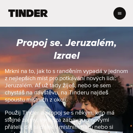
D
o
m
o
v
Propoj se. Jeruzalém,
s
k
Izrael
á
s
t
Mrkni na to, jak to s randěním vypadá v jednom
r
z nejlepších míst pro potkávání nových lidí:
á
Jeruzalém. Ať už tady žiješ, nebo se sem
n
chystáš na návštěvu, na Tinderu najdeš
k
spoustu místních z okolí.
a
T
i
Použij Tinder a propoj se s někým, kdo má
n
stejné zájmy, vyraz za zábavou s novými
d
přáteli, dej si drink v místním baru nebo si
e