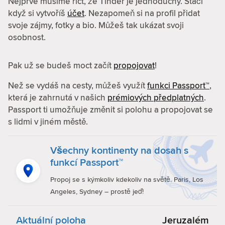
Nejprve musíme říct, že Tinder je jednoduchý. Stačí
když si vytvoříš
účet
. Nezapomeň si na profil přidat
svoje zájmy, fotky a bio. Můžeš tak ukázat svoji
osobnost.
Pak už se budeš moct začít
propojovat
!
Než se vydáš na cesty, můžeš využít
funkci Passport™
,
která je zahrnutá v našich
prémiových předplatných
.
Passport ti umožňuje změnit si polohu a propojovat se
s lidmi v jiném městě.
Všechny kontinenty na dosah s
funkcí Passport™
Propoj se s kýmkoliv kdekoliv na světě. Paris, Los
Angeles, Sydney – prostě jeď!
Aktuální poloha
Jeruzalém