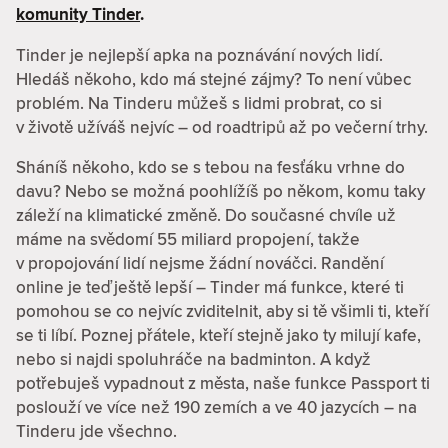
komunity Tinder
.
Tinder je nejlepší apka na poznávání nových lidí.
Hledáš někoho, kdo má stejné zájmy? To není vůbec
problém. Na Tinderu můžeš s lidmi probrat, co si
v životě užíváš nejvíc – od roadtripů až po večerní trhy.
Sháníš někoho, kdo se s tebou na fesťáku vrhne do
davu? Nebo se možná poohlížíš po někom, komu taky
záleží na klimatické změně. Do současné chvíle už
máme na svědomí 55 miliard propojení, takže
v propojování lidí nejsme žádní nováčci. Randění
online je teď ještě lepší – Tinder má funkce, které ti
pomohou se co nejvíc zviditelnit, aby si tě všimli ti, kteří
se ti líbí. Poznej přátele, kteří stejně jako ty milují kafe,
nebo si najdi spoluhráče na badminton. A když
potřebuješ vypadnout z města, naše funkce Passport ti
poslouží ve více než 190 zemích a ve 40 jazycích – na
Tinderu jde všechno.