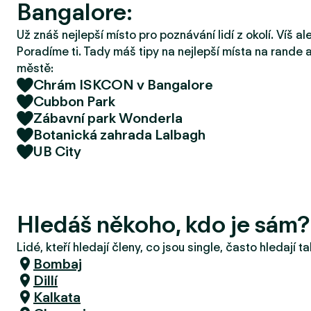
Bangalore:
r
u
Už znáš nejlepší místo pro poznávání lidí z okolí. Víš a
Poradíme ti. Tady máš tipy na nejlepší místa na rande a
městě:
Chrám ISKCON v Bangalore
Cubbon Park
Zábavní park Wonderla
Botanická zahrada Lalbagh
UB City
Hledáš někoho, kdo je sám
Lidé, kteří hledají členy, co jsou single, často hledají 
Bombaj
Dillí
Kalkata