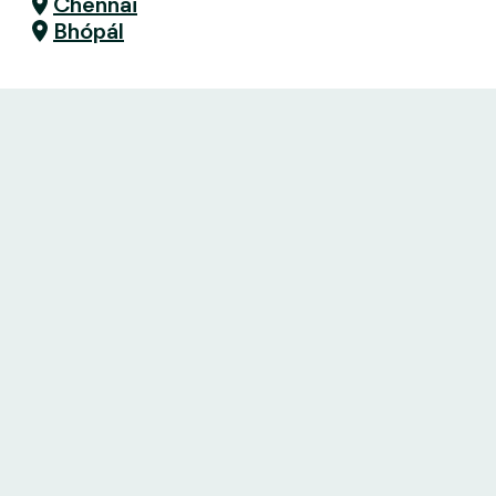
Chennai
Bhópál