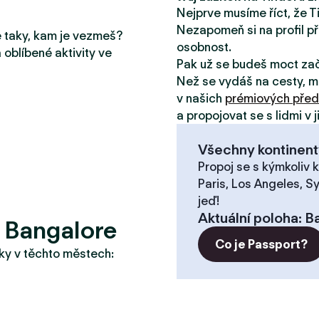
Nejprve musíme říct, že T
Nezapomeň si na profil př
le taky, kam je vezmeš?
osobnost.
 oblíbené aktivity ve
Pak už se budeš moct za
Než se vydáš na cesty, m
v našich
prémiových před
a propojovat se s lidmi v 
Všechny kontinent
Propoj se s kýmkoliv k
Paris, Los Angeles, S
jeď!
Aktuální poloha
:
B
? Bangalore
Co je Passport?
taky v těchto městech: