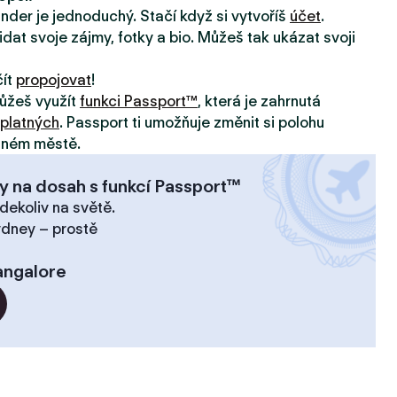
inder je jednoduchý. Stačí když si vytvoříš
účet
.
idat svoje zájmy, fotky a bio. Můžeš tak ukázat svoji
čít
propojovat
!
ůžeš využít
funkci Passport™
, která je zahrnutá
platných
. Passport ti umožňuje změnit si polohu
jiném městě.
y na dosah s funkcí Passport™
dekoliv na světě.
ydney – prostě
angalore