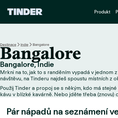
D
Produkt
P
o
m
o
v
s
k
Destinace
Indie
Bangalore
Bangalore
á
s
t
Bangalore, Indie
r
Mrkni na to, jak to s randěním vypadá v jednom z 
á
n
návštěvu, na Tinderu najdeš spoustu místních z ok
k
Použij Tinder a propoj se s někým, kdo má stejné 
a
kávu v blízké kavárně. Nebo jděte třeba (znovu) o
T
i
n
Pár nápadů na seznámení v
d
e