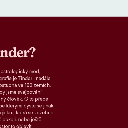
inder?
 astrologický mód,
rafie je Tinder i nadále
ostupná ve 190 zemích,
kdy jsme svajpování
čný člověk. O to přece
 se kterými byste se jinak
 jiskru, která se zažehne
 cokoli, nebo ještě
stor to objevit.