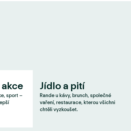
 akce
Jídlo a pití
ke, sport –
Rande u kávy, brunch, společné
lepší
vaření, restaurace, kterou všichni
chtěli vyzkoušet.