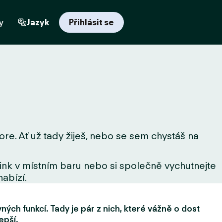
y
Jazyk
Přihlásit se
ore. Ať už tady žiješ, nebo se sem chystáš na
drink v místním baru nebo si společně vychutnejte
nabízí.
ých funkcí. Tady je pár z nich, které vážně o dost
epší.