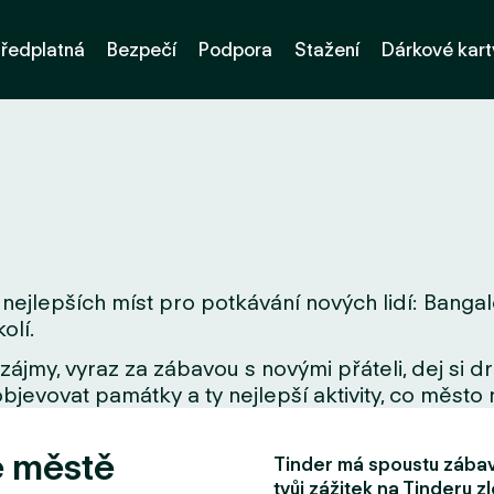
ředplatná
Bezpečí
Podpora
Stažení
Dárkové kart
nejlepších míst pro potkávání nových lidí: Bangal
olí.
zájmy, vyraz za zábavou s novými přáteli, dej si 
bjevovat památky a ty nejlepší aktivity, co město 
e městě
Tinder má spoustu zábavn
tvůj zážitek na Tinderu zl