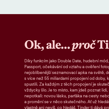
Ok, ale…
proč
T
Díky funkcím jako Double Date, hudební mód,
Passport, očekávání od vztahu a ověření fotog
nejoblíbenější seznamovací apka na světě, d
s více než 55 miliardami propojení od doby, 
spustili. Za každým z těch propojení je skute
vždycky šlo. Je to místo, kam jdeš poznat lidi,
nepotkali: novou lásku, parťáka na cesty nebo
a promění se v něco skutečného. Ať už hledáš
vlastně ani nevíš, co hledáš, Tinder ti dává pro