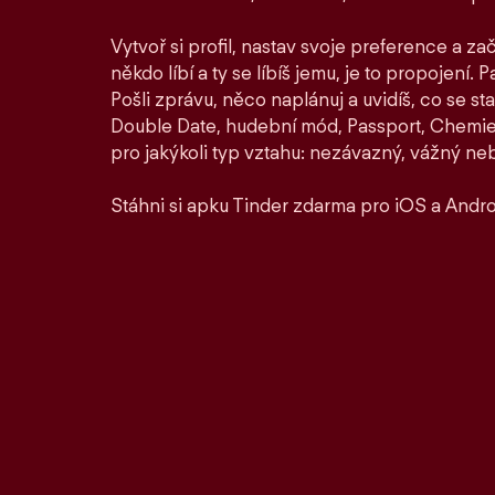
Vytvoř si profil, nastav svoje preference a zač
někdo líbí a ty se líbíš jemu, je to propojení. P
Pošli zprávu, něco naplánuj a uvidíš, co se st
Double Date, hudební mód, Passport, Chemie a
pro jakýkoli typ vztahu: nezávazný, vážný ne
Stáhni si apku Tinder zdarma pro iOS a Andro