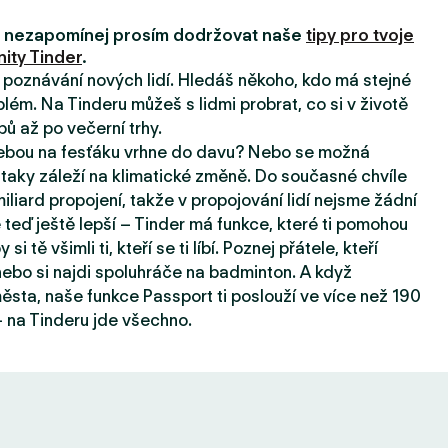
i, nezapomínej prosím dodržovat naše
tipy pro tvoje
ity Tinder
.
a poznávání nových lidí. Hledáš někoho, kdo má stejné
lém. Na Tinderu můžeš s lidmi probrat, co si v životě
pů až po večerní trhy.
tebou na fesťáku vrhne do davu? Nebo se možná
taky záleží na klimatické změně. Do současné chvíle
iard propojení, takže v propojování lidí nejsme žádní
e teď ještě lepší – Tinder má funkce, které ti pomohou
 si tě všimli ti, kteří se ti líbí. Poznej přátele, kteří
, nebo si najdi spoluhráče na badminton. A když
sta, naše funkce Passport ti poslouží ve více než 190
 na Tinderu jde všechno.