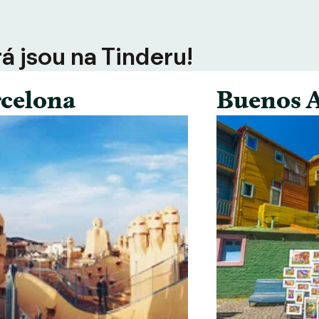
rá jsou na Tinderu!
celona
Buenos A