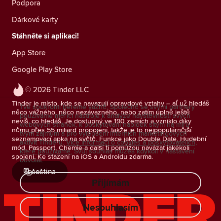
Podpora
Dárkové karty
Stáhněte si aplikaci!
App Store
Google Play Store
© 2026 Tinder LLC
Tinder je místo, kde se navazují opravdové vztahy – ať už hledáš
Tvé soukromí bereme vážně. Společně se svými partnery
něco vážného, něco nezávazného, nebo zatím úplně ještě
používáme měřicí nástroje k analýze návštěvnosti svých
nevíš, co hledáš. Je dostupný ve 190 zemích a vzniklo díky
webových stránek, k poskytování nabídek šitým na míru
němu přes 55 miliard propojení, takže je to nejpopulárnější
tvým zájmům a pro vylepšení interních marketingových
seznamovací apka na světě. Funkce jako Double Date, Hudební
aktivit Tinderu.
Více informací o cookies a poskytovatelích,
mód, Passport, Chemie a další ti pomůžou navázat jakékoli
které používáme.
Svůj souhlas můžeš kdykoli v nastavení
spojení. Ke stažení na iOS a Androidu zdarma.
odvolat.
čeština
Přijímám
Nesouhlasím