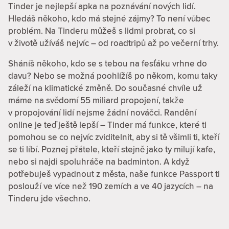
Tinder je nejlepší apka na poznávání nových lidí.
Hledáš někoho, kdo má stejné zájmy? To není vůbec
problém. Na Tinderu můžeš s lidmi probrat, co si
v životě užíváš nejvíc – od roadtripů až po večerní trhy.
Sháníš někoho, kdo se s tebou na fesťáku vrhne do
davu? Nebo se možná poohlížíš po někom, komu taky
záleží na klimatické změně. Do současné chvíle už
máme na svědomí 55 miliard propojení, takže
v propojování lidí nejsme žádní nováčci. Randění
online je teď ještě lepší – Tinder má funkce, které ti
pomohou se co nejvíc zviditelnit, aby si tě všimli ti, kteří
se ti líbí. Poznej přátele, kteří stejně jako ty milují kafe,
nebo si najdi spoluhráče na badminton. A když
potřebuješ vypadnout z města, naše funkce Passport ti
poslouží ve více než 190 zemích a ve 40 jazycích – na
Tinderu jde všechno.