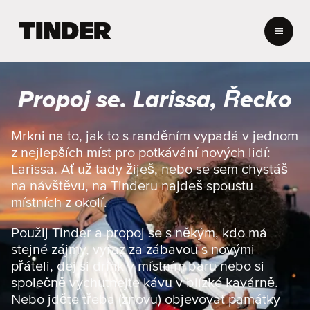
D
o
m
o
v
Propoj se. Larissa, Řecko
s
k
á
Mrkni na to, jak to s randěním vypadá v jednom
s
z nejlepších míst pro potkávání nových lidí:
t
Larissa. Ať už tady žiješ, nebo se sem chystáš
r
na návštěvu, na Tinderu najdeš spoustu
á
místních z okolí.
n
k
Použij Tinder a propoj se s někým, kdo má
a
T
stejné zájmy, vyraz za zábavou s novými
i
přáteli, dej si drink v místním baru nebo si
n
společně vychutnejte kávu v blízké kavárně.
d
Nebo jděte třeba (znovu) objevovat památky
e