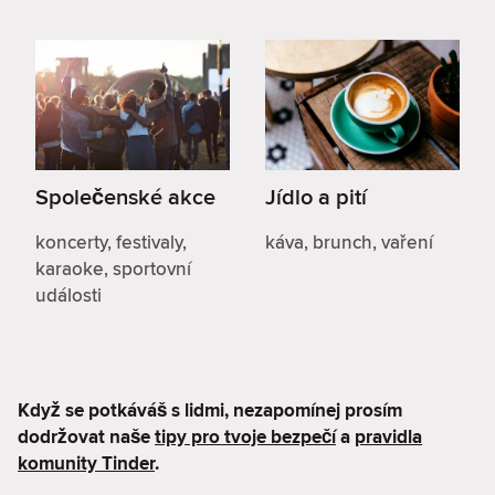
Společenské akce
Jídlo a pití
koncerty, festivaly,
káva, brunch, vaření
karaoke, sportovní
události
Když se potkáváš s lidmi, nezapomínej prosím
dodržovat naše
tipy pro tvoje bezpečí
a
pravidla
komunity Tinder
.