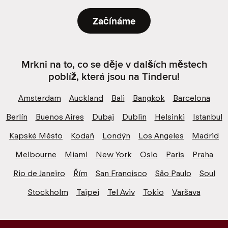
Začínáme
Mrkni na to, co se děje v dalších městech
poblíž, která jsou na Tinderu!
Amsterdam
Auckland
Bali
Bangkok
Barcelona
Berlín
Buenos Aires
Dubaj
Dublin
Helsinki
Istanbul
Kapské Město
Kodaň
Londýn
Los Angeles
Madrid
Melbourne
Miami
New York
Oslo
Paris
Praha
Rio de Janeiro
Řím
San Francisco
São Paulo
Soul
Stockholm
Taipei
Tel Aviv
Tokio
Varšava