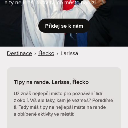
a ty nejlepší aktivity, co město nabízí.
r
u
Přidej se k nám
Destinace
›
Řecko
›
Larissa
Tipy na rande. Larissa, Řecko
Už znáš nejlepší místo pro poznávání lidí
z okolí. Víš ale taky, kam je vezmeš? Poradíme
ti. Tady máš tipy na nejlepší místa na rande
a oblíbené aktivity ve městě: