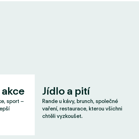
 akce
Jídlo a pití
ke, sport –
Rande u kávy, brunch, společné
lepší
vaření, restaurace, kterou všichni
chtěli vyzkoušet.