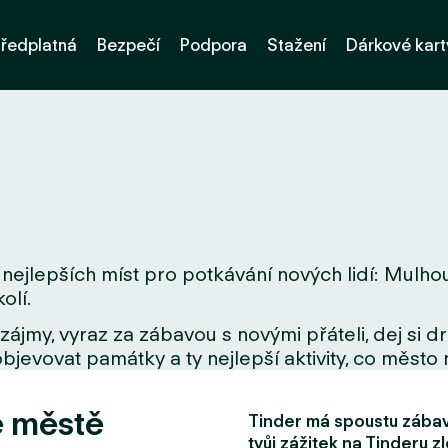
ředplatná
Bezpečí
Podpora
Stažení
Dárkové kart
nejlepších míst pro potkávání nových lidí: Mulhou
olí.
zájmy, vyraz za zábavou s novými přáteli, dej si 
bjevovat památky a ty nejlepší aktivity, co město 
e městě
Tinder má spoustu zábavn
tvůj zážitek na Tinderu zl