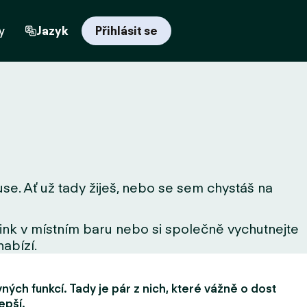
y
Jazyk
Přihlásit se
se. Ať už tady žiješ, nebo se sem chystáš na
drink v místním baru nebo si společně vychutnejte
nabízí.
ých funkcí. Tady je pár z nich, které vážně o dost
epší.