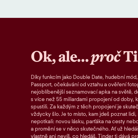
Ok, ale…
proč
T
Díky funkcím jako Double Date, hudební mód,
Passport, očekávání od vztahu a ověření fotog
nejoblíbenější seznamovací apka na světě, d
s více než 55 miliardami propojení od doby, 
spustili. Za každým z těch propojení je skute
vždycky šlo. Je to místo, kam jdeš poznat lidi,
nepotkali: novou lásku, parťáka na cesty nebo
a promění se v něco skutečného. Ať už hledáš
vlastně ani nevíš, co hledáš, Tinder ti dává pro