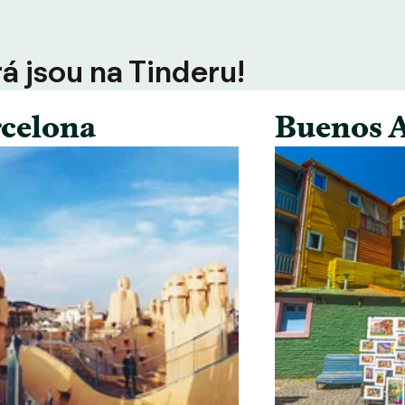
rá jsou na Tinderu!
celona
Buenos A