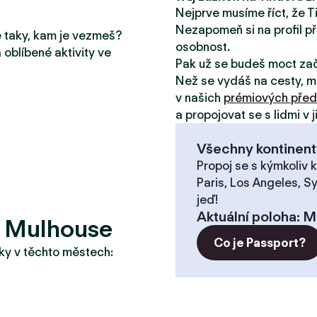
Nejprve musíme říct, že T
Nezapomeň si na profil př
le taky, kam je vezmeš?
osobnost.
 oblíbené aktivity ve
Pak už se budeš moct za
Než se vydáš na cesty, m
v našich
prémiových před
a propojovat se s lidmi v 
Všechny kontinent
Propoj se s kýmkoliv k
Paris, Los Angeles, S
jeď!
Aktuální poloha
:
M
? Mulhouse
Co je Passport?
taky v těchto městech: