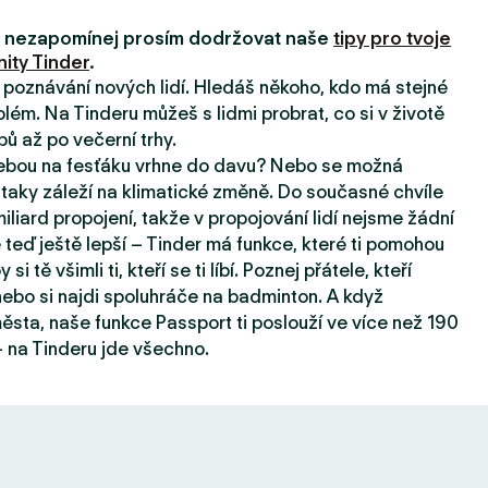
i, nezapomínej prosím dodržovat naše
tipy pro tvoje
ity Tinder
.
a poznávání nových lidí. Hledáš někoho, kdo má stejné
lém. Na Tinderu můžeš s lidmi probrat, co si v životě
pů až po večerní trhy.
tebou na fesťáku vrhne do davu? Nebo se možná
taky záleží na klimatické změně. Do současné chvíle
iard propojení, takže v propojování lidí nejsme žádní
e teď ještě lepší – Tinder má funkce, které ti pomohou
 si tě všimli ti, kteří se ti líbí. Poznej přátele, kteří
, nebo si najdi spoluhráče na badminton. A když
sta, naše funkce Passport ti poslouží ve více než 190
 na Tinderu jde všechno.