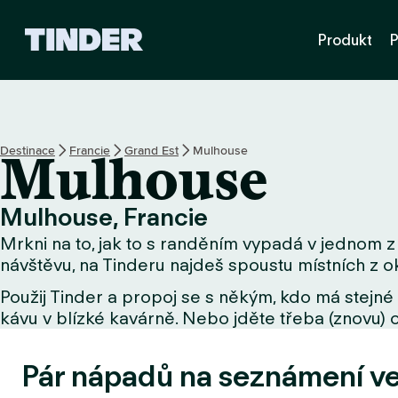
D
Produkt
P
o
m
o
v
s
k
Destinace
Francie
Grand Est
Mulhouse
Mulhouse
á
s
t
Mulhouse, Francie
r
Mrkni na to, jak to s randěním vypadá v jednom z 
á
n
návštěvu, na Tinderu najdeš spoustu místních z ok
k
Použij Tinder a propoj se s někým, kdo má stejné 
a
kávu v blízké kavárně. Nebo jděte třeba (znovu) o
T
i
n
Pár nápadů na seznámení v
d
e