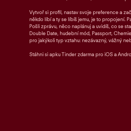
Vytvoř si profil, nastav svoje preference a zač
někdo líbí a ty se líbíš jemu, je to propojení. P
Pošli zprávu, něco naplánuj a uvidíš, co se st
Double Date, hudební mód, Passport, Chemie a
pro jakýkoli typ vztahu: nezávazný, vážný ne
Stáhni si apku Tinder zdarma pro iOS a Andro