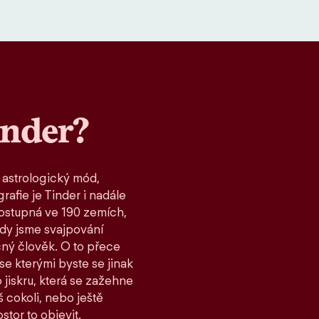
inder?
 astrologický mód,
rafie je Tinder i nadále
ostupná ve 190 zemích,
kdy jsme svajpování
čný člověk. O to přece
 se kterými byste se jinak
 jiskru, která se zažehne
 cokoli, nebo ještě
stor to objevit.