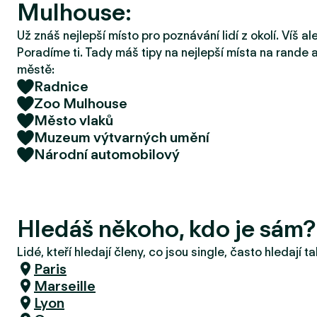
Mulhouse:
r
u
Už znáš nejlepší místo pro poznávání lidí z okolí. Víš a
Poradíme ti. Tady máš tipy na nejlepší místa na rande a
městě:
Radnice
Zoo Mulhouse
Město vlaků
Muzeum výtvarných umění
Národní automobilový
Hledáš někoho, kdo je sám
Lidé, kteří hledají členy, co jsou single, často hledají 
Paris
Marseille
Lyon