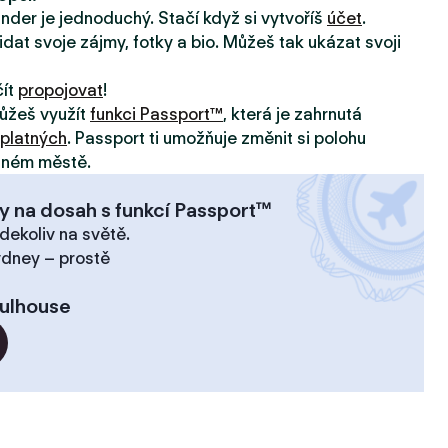
inder je jednoduchý. Stačí když si vytvoříš
účet
.
idat svoje zájmy, fotky a bio. Můžeš tak ukázat svoji
čít
propojovat
!
ůžeš využít
funkci Passport™
, která je zahrnutá
platných
. Passport ti umožňuje změnit si polohu
jiném městě.
y na dosah s funkcí Passport™
dekoliv na světě.
ydney – prostě
ulhouse