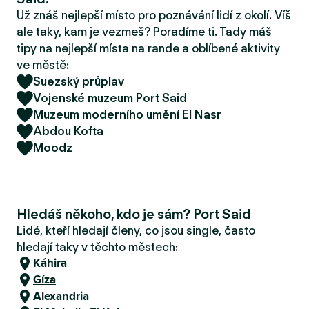
r
Už znáš nejlepší místo pro poznávání lidí z okolí. Víš
u
ale taky, kam je vezmeš? Poradíme ti. Tady máš
tipy na nejlepší místa na rande a oblíbené aktivity
ve městě:
Suezský průplav
Vojenské muzeum Port Said
Muzeum moderního umění El Nasr
Abdou Kofta
Moodz
Hledáš někoho, kdo je sám? Port Said
Lidé, kteří hledají členy, co jsou single, často
hledají taky v těchto městech:
Káhira
Gíza
Alexandria