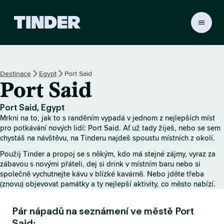
D
o
m
o
v
Destinace
Egypt
Port Said
s
Port Said
k
á
s
Port Said, Egypt
t
Mrkni na to, jak to s randěním vypadá v jednom z nejlepších míst
r
pro potkávání nových lidí: Port Said. Ať už tady žiješ, nebo se sem
á
chystáš na návštěvu, na Tinderu najdeš spoustu místních z okolí.
n
Použij Tinder a propoj se s někým, kdo má stejné zájmy, vyraz za
k
zábavou s novými přáteli, dej si drink v místním baru nebo si
a
společně vychutnejte kávu v blízké kavárně. Nebo jděte třeba
T
(znovu) objevovat památky a ty nejlepší aktivity, co město nabízí.
i
n
Pár nápadů na seznámení ve městě Port
d
e
Said: