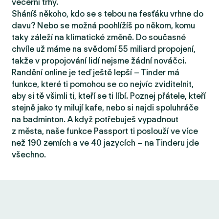
večerní trhy.
Sháníš někoho, kdo se s tebou na fesťáku vrhne do
davu? Nebo se možná poohlížíš po někom, komu
taky záleží na klimatické změně. Do současné
chvíle už máme na svědomí 55 miliard propojení,
takže v propojování lidí nejsme žádní nováčci.
Randění online je teď ještě lepší – Tinder má
funkce, které ti pomohou se co nejvíc zviditelnit,
aby si tě všimli ti, kteří se ti líbí. Poznej přátele, kteří
stejně jako ty milují kafe, nebo si najdi spoluhráče
na badminton. A když potřebuješ vypadnout
z města, naše funkce Passport ti poslouží ve více
než 190 zemích a ve 40 jazycích – na Tinderu jde
všechno.