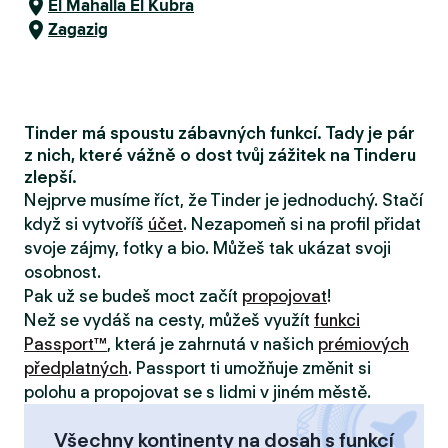
El Mahalla El Kubra
Zagazig
Tinder má spoustu zábavných funkcí. Tady je pár
z nich, které vážně o dost tvůj zážitek na Tinderu
zlepší.
Nejprve musíme říct, že Tinder je jednoduchý. Stačí
když si vytvoříš
účet
. Nezapomeň si na profil přidat
svoje zájmy, fotky a bio. Můžeš tak ukázat svoji
osobnost.
Pak už se budeš moct začít
propojovat
!
Než se vydáš na cesty, můžeš využít
funkci
Passport™
, která je zahrnutá v našich
prémiových
předplatných
. Passport ti umožňuje změnit si
polohu a propojovat se s lidmi v jiném městě.
Všechny kontinenty na dosah s funkcí