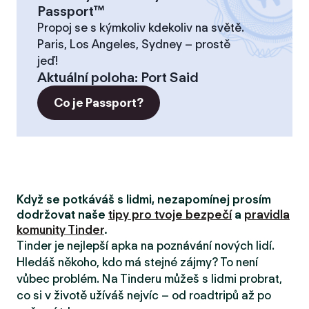
Passport™
Propoj se s kýmkoliv kdekoliv na světě.
Paris, Los Angeles, Sydney – prostě
jeď!
Aktuální poloha
:
Port Said
Co je Passport?
Když se potkáváš s lidmi, nezapomínej prosím
dodržovat naše
tipy pro tvoje bezpečí
a
pravidla
komunity Tinder
.
Tinder je nejlepší apka na poznávání nových lidí.
Hledáš někoho, kdo má stejné zájmy? To není
vůbec problém. Na Tinderu můžeš s lidmi probrat,
co si v životě užíváš nejvíc – od roadtripů až po