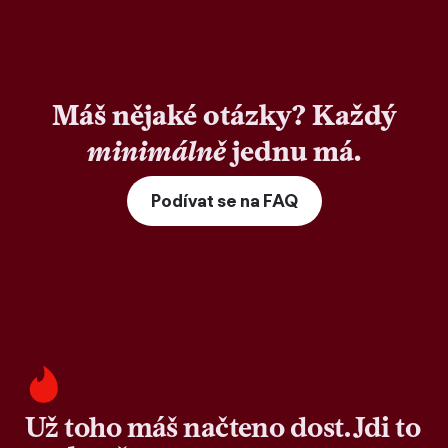
Máš nějaké otázky? Každý
minimálně
jednu má.
Podívat se na FAQ
Už toho máš načteno dost. Jdi to