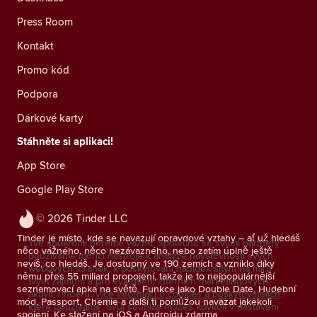
Press Room
Kontakt
Promo kód
Podpora
Dárkové karty
Stáhněte si aplikaci!
App Store
Google Play Store
© 2026 Tinder LLC
Tinder je místo, kde se navazují opravdové vztahy – ať už hledáš
Tvé soukromí bereme vážně. Společně se svými partnery
něco vážného, něco nezávazného, nebo zatím úplně ještě
používáme měřicí nástroje k analýze návštěvnosti svých
nevíš, co hledáš. Je dostupný ve 190 zemích a vzniklo díky
webových stránek, k poskytování nabídek šitým na míru
němu přes 55 miliard propojení, takže je to nejpopulárnější
tvým zájmům a pro vylepšení interních marketingových
seznamovací apka na světě. Funkce jako Double Date, Hudební
aktivit Tinderu.
Více informací o cookies a poskytovatelích,
mód, Passport, Chemie a další ti pomůžou navázat jakékoli
které používáme.
Svůj souhlas můžeš kdykoli v nastavení
spojení. Ke stažení na iOS a Androidu zdarma.