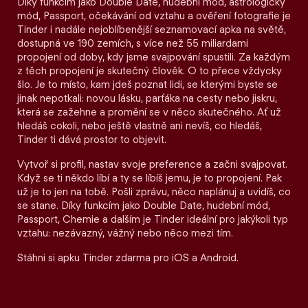
Díky funkcím jako Double Date, hudební mód, astrologický
mód, Passport, očekávání od vztahu a ověření fotografie je
Tinder i nadále nejoblíbenější seznamovací apka na světě,
dostupná ve 190 zemích, s více než 55 miliardami
propojení od doby, kdy jsme svajpování spustili. Za každým
z těch propojení je skutečný člověk. O to přece vždycky
šlo. Je to místo, kam jdeš poznat lidi, se kterými byste se
jinak nepotkali: novou lásku, parťáka na cesty nebo jiskru,
která se zažehne a promění se v něco skutečného. Ať už
hledáš cokoli, nebo ještě vlastně ani nevíš, co hledáš,
Tinder ti dává prostor to objevit.
Vytvoř si profil, nastav svoje preference a začni svajpovat.
Když se ti někdo líbí a ty se líbíš jemu, je to propojení. Pak
už je to jen na tobě. Pošli zprávu, něco naplánuj a uvidíš, co
se stane. Díky funkcím jako Double Date, hudební mód,
Passport, Chemie a dalším je Tinder ideální pro jakýkoli typ
vztahu: nezávazný, vážný nebo něco mezi tím.
Stáhni si apku Tinder zdarma pro iOS a Android.