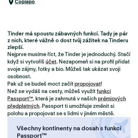
Copiapó
Tinder má spoustu zábavných funkcí. Tady je pár
z nich, které vážně o dost tvůj zážitek na Tinderu
zlepší.
Nejprve musíme říct, že Tinder je jednoduchý. Stačí
když si vytvoříš
účet
. Nezapomeň si na profil přidat
svoje zájmy, fotky a bio. Můžeš tak ukázat svoji
osobnost.
Pak už se budeš moct začít
propojovat
!
Než se vydáš na cesty, můžeš využít
funkci
Passport™
, která je zahrnutá v našich
prémiových
předplatných
. Passport ti umožňuje změnit si
polohu a propojovat se s lidmi v jiném městě.
Všechny kontinenty na dosah s funkcí
Passport™