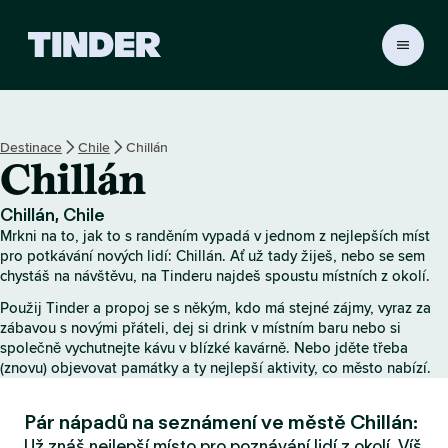
D
o
m
o
v
Destinace
Chile
Chillán
s
Chillán
k
á
s
Chillán, Chile
t
Mrkni na to, jak to s randěním vypadá v jednom z nejlepších míst
r
pro potkávání nových lidí: Chillán. Ať už tady žiješ, nebo se sem
á
chystáš na návštěvu, na Tinderu najdeš spoustu místních z okolí.
n
Použij Tinder a propoj se s někým, kdo má stejné zájmy, vyraz za
k
zábavou s novými přáteli, dej si drink v místním baru nebo si
a
společně vychutnejte kávu v blízké kavárně. Nebo jděte třeba
T
(znovu) objevovat památky a ty nejlepší aktivity, co město nabízí.
i
n
Pár nápadů na seznámení ve městě Chillán:
d
e
Už znáš nejlepší místo pro poznávání lidí z okolí. Víš