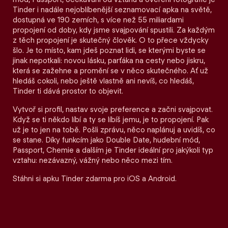
Tinder i nadále nejoblíbenější seznamovací apka na světě,
dostupná ve 190 zemích, s více než 55 miliardami
propojení od doby, kdy jsme svajpování spustili. Za každým
z těch propojení je skutečný člověk. O to přece vždycky
šlo. Je to místo, kam jdeš poznat lidi, se kterými byste se
jinak nepotkali: novou lásku, parťáka na cesty nebo jiskru,
která se zažehne a promění se v něco skutečného. Ať už
hledáš cokoli, nebo ještě vlastně ani nevíš, co hledáš,
Tinder ti dává prostor to objevit.
Vytvoř si profil, nastav svoje preference a začni svajpovat.
Když se ti někdo líbí a ty se líbíš jemu, je to propojení. Pak
už je to jen na tobě. Pošli zprávu, něco naplánuj a uvidíš, co
se stane. Díky funkcím jako Double Date, hudební mód,
Passport, Chemie a dalším je Tinder ideální pro jakýkoli typ
vztahu: nezávazný, vážný nebo něco mezi tím.
Stáhni si apku Tinder zdarma pro iOS a Android.