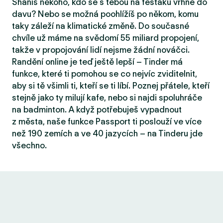
Sháníš někoho, kdo se s tebou na fesťáku vrhne do
davu? Nebo se možná poohlížíš po někom, komu
taky záleží na klimatické změně. Do současné
chvíle už máme na svědomí 55 miliard propojení,
takže v propojování lidí nejsme žádní nováčci.
Randění online je teď ještě lepší – Tinder má
funkce, které ti pomohou se co nejvíc zviditelnit,
aby si tě všimli ti, kteří se ti líbí. Poznej přátele, kteří
stejně jako ty milují kafe, nebo si najdi spoluhráče
na badminton. A když potřebuješ vypadnout
z města, naše funkce Passport ti poslouží ve více
než 190 zemích a ve 40 jazycích – na Tinderu jde
všechno.