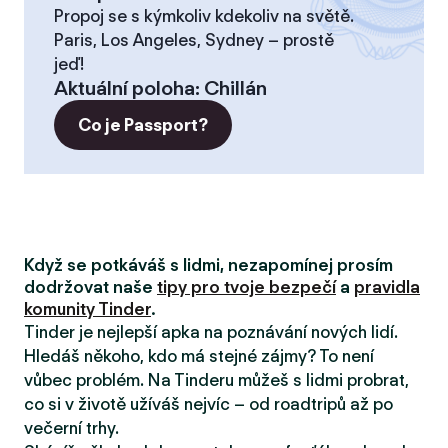
Propoj se s kýmkoliv kdekoliv na světě.
Paris, Los Angeles, Sydney – prostě
jeď!
Aktuální poloha
:
Chillán
Co je Passport?
Když se potkáváš s lidmi, nezapomínej prosím
dodržovat naše
tipy pro tvoje bezpečí
a
pravidla
komunity Tinder
.
Tinder je nejlepší apka na poznávání nových lidí.
Hledáš někoho, kdo má stejné zájmy? To není
vůbec problém. Na Tinderu můžeš s lidmi probrat,
co si v životě užíváš nejvíc – od roadtripů až po
večerní trhy.