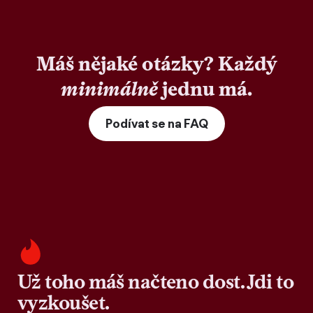
Máš nějaké otázky? Každý
minimálně
jednu má.
Podívat se na FAQ
Už toho máš načteno dost. Jdi to
vyzkoušet.