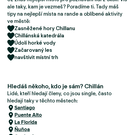
r
ale taky, kam je vezmeš? Poradíme ti. Tady máš
u
tipy na nejlepší místa na rande a oblíbené aktivity
ve městě:
Zasněžené hory Chillanu
Chillánská katedrála
Údolí horké vody
Začarovaný les
navštívit místní trh
Hledáš někoho, kdo je sám? Chillán
Lidé, kteří hledají členy, co jsou single, často
hledají taky v těchto městech:
Santiago
Puente Alto
La Florida
Ñuñoa