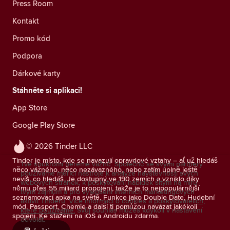
Press Room
Kontakt
Promo kód
Podpora
Dárkové karty
Stáhněte si aplikaci!
App Store
Google Play Store
© 2026 Tinder LLC
Tinder je místo, kde se navazují opravdové vztahy – ať už hledáš
Tvé soukromí bereme vážně. Společně se svými partnery
něco vážného, něco nezávazného, nebo zatím úplně ještě
používáme měřicí nástroje k analýze návštěvnosti svých
nevíš, co hledáš. Je dostupný ve 190 zemích a vzniklo díky
webových stránek, k poskytování nabídek šitým na míru
němu přes 55 miliard propojení, takže je to nejpopulárnější
tvým zájmům a pro vylepšení interních marketingových
seznamovací apka na světě. Funkce jako Double Date, Hudební
aktivit Tinderu.
Více informací o cookies a poskytovatelích,
mód, Passport, Chemie a další ti pomůžou navázat jakékoli
které používáme.
Svůj souhlas můžeš kdykoli v nastavení
spojení. Ke stažení na iOS a Androidu zdarma.
odvolat.