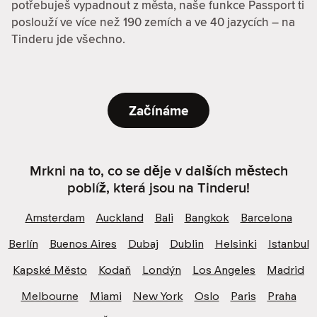
potřebuješ vypadnout z města, naše funkce Passport ti
poslouží ve více než 190 zemích a ve 40 jazycích – na
Tinderu jde všechno.
Začínáme
Mrkni na to, co se děje v dalších městech
poblíž, která jsou na Tinderu!
Amsterdam
Auckland
Bali
Bangkok
Barcelona
Berlín
Buenos Aires
Dubaj
Dublin
Helsinki
Istanbul
Kapské Město
Kodaň
Londýn
Los Angeles
Madrid
Melbourne
Miami
New York
Oslo
Paris
Praha