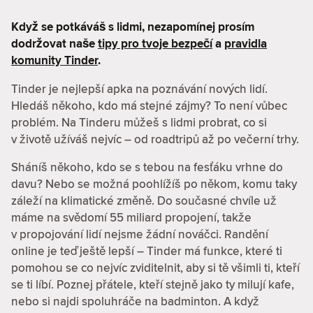
Když se potkáváš s lidmi, nezapomínej prosím
dodržovat naše
tipy pro tvoje bezpečí
a
pravidla
komunity Tinder
.
Tinder je nejlepší apka na poznávání nových lidí.
Hledáš někoho, kdo má stejné zájmy? To není vůbec
problém. Na Tinderu můžeš s lidmi probrat, co si
v životě užíváš nejvíc – od roadtripů až po večerní trhy.
Sháníš někoho, kdo se s tebou na fesťáku vrhne do
davu? Nebo se možná poohlížíš po někom, komu taky
záleží na klimatické změně. Do současné chvíle už
máme na svědomí 55 miliard propojení, takže
v propojování lidí nejsme žádní nováčci. Randění
online je teď ještě lepší – Tinder má funkce, které ti
pomohou se co nejvíc zviditelnit, aby si tě všimli ti, kteří
se ti líbí. Poznej přátele, kteří stejně jako ty milují kafe,
nebo si najdi spoluhráče na badminton. A když