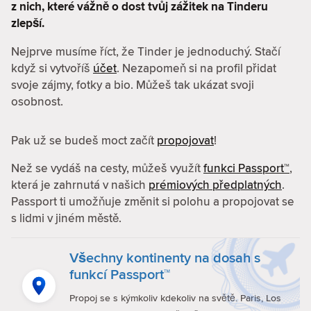
z nich, které vážně o dost tvůj zážitek na Tinderu
zlepší.
Nejprve musíme říct, že Tinder je jednoduchý. Stačí
když si vytvoříš
účet
. Nezapomeň si na profil přidat
svoje zájmy, fotky a bio. Můžeš tak ukázat svoji
osobnost.
Pak už se budeš moct začít
propojovat
!
Než se vydáš na cesty, můžeš využít
funkci Passport™
,
která je zahrnutá v našich
prémiových předplatných
.
Passport ti umožňuje změnit si polohu a propojovat se
s lidmi v jiném městě.
Všechny kontinenty na dosah s
funkcí Passport™
Propoj se s kýmkoliv kdekoliv na světě. Paris, Los