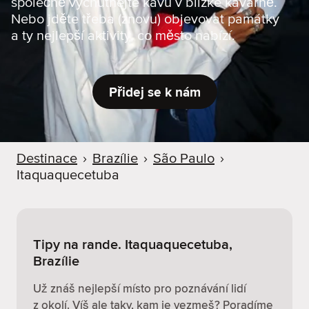
společně vychutnejte kávu v blízké kavárně.
r
Nebo jděte třeba (znovu) objevovat památky
u
a ty nejlepší aktivity, co město nabízí.
Přidej se k nám
Destinace
›
Brazílie
›
São Paulo
›
Itaquaquecetuba
Tipy na rande. Itaquaquecetuba,
Brazílie
Už znáš nejlepší místo pro poznávání lidí
z okolí. Víš ale taky, kam je vezmeš? Poradíme