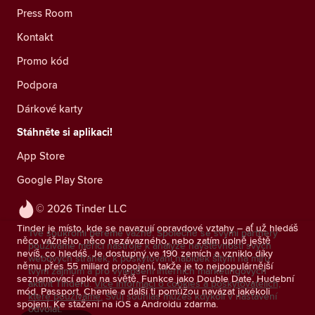
Press Room
Kontakt
Promo kód
Podpora
Dárkové karty
Stáhněte si aplikaci!
App Store
Google Play Store
© 2026 Tinder LLC
Tinder je místo, kde se navazují opravdové vztahy – ať už hledáš
Tvé soukromí bereme vážně. Společně se svými partnery
něco vážného, něco nezávazného, nebo zatím úplně ještě
používáme měřicí nástroje k analýze návštěvnosti svých
nevíš, co hledáš. Je dostupný ve 190 zemích a vzniklo díky
webových stránek, k poskytování nabídek šitým na míru
němu přes 55 miliard propojení, takže je to nejpopulárnější
tvým zájmům a pro vylepšení interních marketingových
seznamovací apka na světě. Funkce jako Double Date, Hudební
aktivit Tinderu.
Více informací o cookies a poskytovatelích,
mód, Passport, Chemie a další ti pomůžou navázat jakékoli
které používáme.
Svůj souhlas můžeš kdykoli v nastavení
spojení. Ke stažení na iOS a Androidu zdarma.
odvolat.