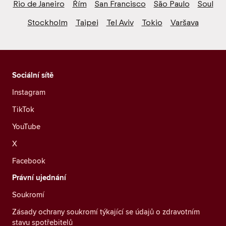
Rio de Janeiro
Řím
San Francisco
São Paulo
Soul
Stockholm
Taipei
Tel Aviv
Tokio
Varšava
Sociální sítě
Instagram
TikTok
YouTube
X
Facebook
Právní ujednání
Soukromí
Zásady ochrany soukromí týkající se údajů o zdravotním
stavu spotřebitelů