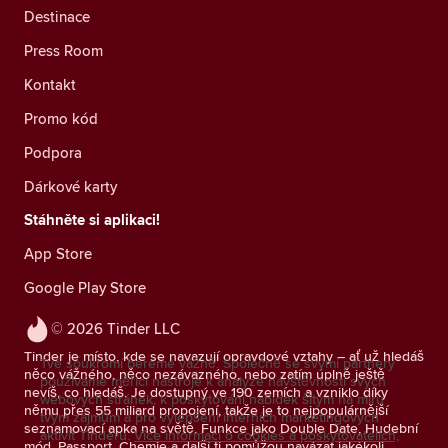
Destinace
Press Room
Kontakt
Promo kód
Podpora
Dárkové karty
Stáhněte si aplikaci!
App Store
Google Play Store
© 2026 Tinder LLC
Tinder je místo, kde se navazují opravdové vztahy – ať už hledáš
Tvé soukromí bereme vážně. Společně se svými partnery
něco vážného, něco nezávazného, nebo zatím úplně ještě
používáme měřicí nástroje k analýze návštěvnosti svých
nevíš, co hledáš. Je dostupný ve 190 zemích a vzniklo díky
webových stránek, k poskytování nabídek šitým na míru
němu přes 55 miliard propojení, takže je to nejpopulárnější
tvým zájmům a pro vylepšení interních marketingových
seznamovací apka na světě. Funkce jako Double Date, Hudební
aktivit Tinderu.
Více informací o cookies a poskytovatelích,
mód, Passport, Chemie a další ti pomůžou navázat jakékoli