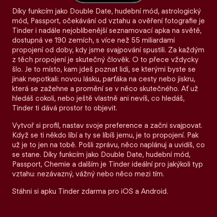
Díky funkcím jako Double Date, hudební mód, astrologický
mód, Passport, očekávání od vztahu a ověření fotografie je
Tinder i nadále nejoblíbenější seznamovací apka na světě,
dostupná ve 190 zemích, s více než 55 miliardami
propojení od doby, kdy jsme svajpování spustili. Za každým
z těch propojení je skutečný člověk. O to přece vždycky
šlo. Je to místo, kam jdeš poznat lidi, se kterými byste se
jinak nepotkali: novou lásku, parťáka na cesty nebo jiskru,
která se zažehne a promění se v něco skutečného. Ať už
hledáš cokoli, nebo ještě vlastně ani nevíš, co hledáš,
Tinder ti dává prostor to objevit.
Vytvoř si profil, nastav svoje preference a začni svajpovat.
Když se ti někdo líbí a ty se líbíš jemu, je to propojení. Pak
už je to jen na tobě. Pošli zprávu, něco naplánuj a uvidíš, co
se stane. Díky funkcím jako Double Date, hudební mód,
Passport, Chemie a dalším je Tinder ideální pro jakýkoli typ
vztahu: nezávazný, vážný nebo něco mezi tím.
Stáhni si apku Tinder zdarma pro iOS a Android.