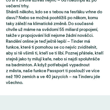
co si v životě užíváš nejvíc – od roadtripů až po
večerní trhy.
Sháníš někoho, kdo se s tebou na fesťáku vrhne do
davu? Nebo se možná poohlížíš po někom, komu
taky záleží na klimatické změně. Do současné
chvíle už máme na svědomí 55 miliard propojení,
takže v propojování lidí nejsme žádní nováčci.
Randění online je teď ještě lepší – Tinder má
funkce, které ti pomohou se co nejvíc zviditelnit,
aby si tě všimli ti, kteří se ti líbí. Poznej přátele, kteří
stejně jako ty milují kafe, nebo si najdi spoluhráče
na badminton. A když potřebuješ vypadnout
z města, naše funkce Passport ti poslouží ve více
než 190 zemích a ve 40 jazycích – na Tinderu jde
všechno.