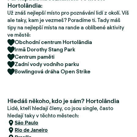
r
Hortolândia:
u
Už znáš nejlepší místo pro poznávání lidí z okolí. Víš
ale taky, kam je vezmeš? Poradíme ti. Tady máš
tipy na nejlepší místa na rande a oblíbené aktivity
ve městě:
Obchodní centrum Hortolândia
Irmã Dorothy Stang Park
Centrum paměti
Zadní vody vodního parku
Bowlingová dráha Open Strike
Hledáš někoho, kdo je sám? Hortolândia
Lidé, kteří hledají členy, co jsou single, často
hledají taky v těchto městech:
São Paulo
Rio de Janeiro