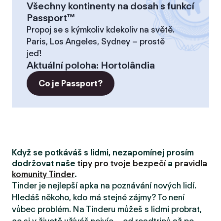
Všechny kontinenty na dosah s funkcí
Passport™
Propoj se s kýmkoliv kdekoliv na světě.
Paris, Los Angeles, Sydney – prostě
jeď!
Aktuální poloha
:
Hortolândia
Co je Passport?
Když se potkáváš s lidmi, nezapomínej prosím
dodržovat naše
tipy pro tvoje bezpečí
a
pravidla
komunity Tinder
.
Tinder je nejlepší apka na poznávání nových lidí.
Hledáš někoho, kdo má stejné zájmy? To není
vůbec problém. Na Tinderu můžeš s lidmi probrat,