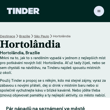
D
o
m
o
v
Destinace
Brazílie
São Paulo
Hortolândia
s
Hortolândia
k
á
s
Hortolândia, Brazílie
t
Mrkni na to, jak to s randěním vypadá v jednom z nejlepších míst
r
pro potkávání nových lidí: Hortolândia. Ať už tady žiješ, nebo se
á
sem chystáš na návštěvu, na Tinderu najdeš spoustu místních
z okolí.
n
k
Použij Tinder a propoj se s někým, kdo má stejné zájmy, vyraz za
a
zábavou s novými přáteli, dej si drink v místním baru nebo si
T
společně vychutnejte kávu v blízké kavárně. Nebo jděte třeba
i
(znovu) objevovat památky a ty nejlepší aktivity, co město nabízí.
n
d
Pár nápadů na seznámení ve městě
e