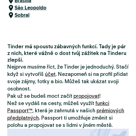
Brasília
São Leopoldo
Sobral
Tinder má spoustu zábavných funkcí. Tady je pár
z nich, které vážně o dost tvůj zážitek na Tinderu
zlepší.
Nejprve musíme říct, že Tinder je jednoduchý. Stačí
když si vytvoříš
účet
. Nezapomeň si na profil přidat
svoje zájmy, fotky a bio. Můžeš tak ukázat svoji
osobnost.
Pak už se budeš moct začít
propojovat
!
Než se vydáš na cesty, můžeš využít
funkci
Passport™
, která je zahrnutá v našich
prémiových
předplatných
. Passport ti umožňuje změnit si
polohu a propojovat se s lidmi v jiném městě.