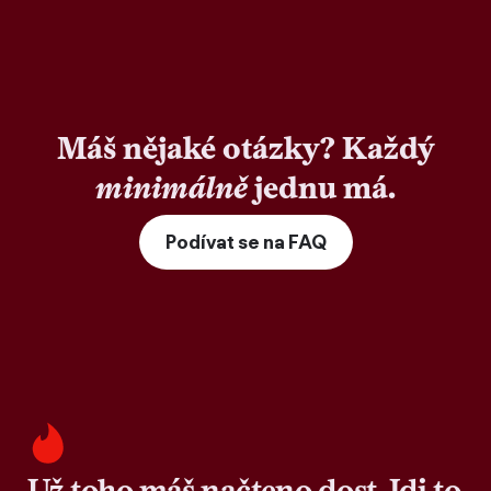
Máš nějaké otázky? Každý
minimálně
jednu má.
Podívat se na FAQ
Už toho máš načteno dost. Jdi to