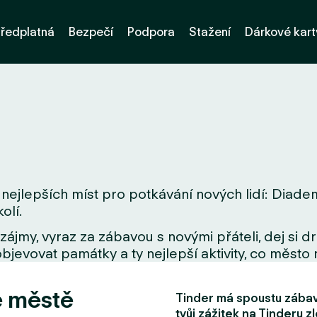
ředplatná
Bezpečí
Podpora
Stažení
Dárkové kart
nejlepších míst pro potkávání nových lidí: Diadem
olí.
zájmy, vyraz za zábavou s novými přáteli, dej si 
bjevovat památky a ty nejlepší aktivity, co město 
e městě
Tinder má spoustu zábavn
tvůj zážitek na Tinderu zl