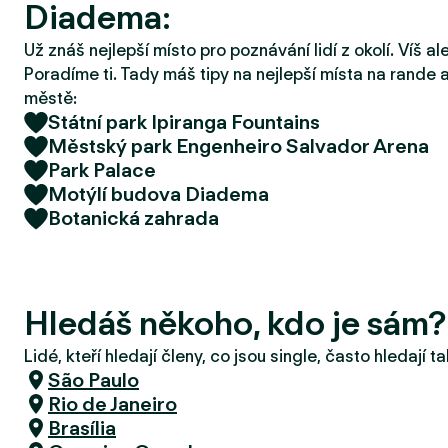
Diadema:
r
u
Už znáš nejlepší místo pro poznávání lidí z okolí. Víš a
Poradíme ti. Tady máš tipy na nejlepší místa na rande a
městě:
Státní park Ipiranga Fountains
Městský park Engenheiro Salvador Arena
Park Palace
Motýlí budova Diadema
Botanická zahrada
Hledáš někoho, kdo je sám
Lidé, kteří hledají členy, co jsou single, často hledají 
São Paulo
Rio de Janeiro
Brasília