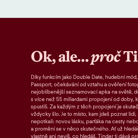
Ok, ale…
proč
T
Díky funkcím jako Double Date, hudební mód,
Passport, očekávání od vztahu a ověření fotog
nejoblíbenější seznamovací apka na světě, d
s více než 55 miliardami propojení od doby, 
spustili. Za každým z těch propojení je skute
vždycky šlo. Je to místo, kam jdeš poznat lidi,
nepotkali: novou lásku, parťáka na cesty nebo
a promění se v něco skutečného. Ať už hledáš
vlastně ani nevíš, co hledáš, Tinder ti dává pro