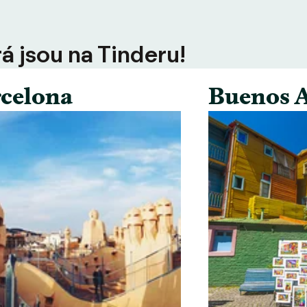
rá jsou na Tinderu!
celona
Buenos A