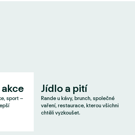
 akce
Jídlo a pití
ke, sport –
Rande u kávy, brunch, společné
lepší
vaření, restaurace, kterou všichni
chtěli vyzkoušet.