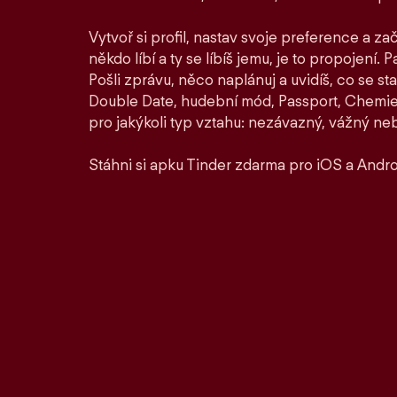
Vytvoř si profil, nastav svoje preference a zač
někdo líbí a ty se líbíš jemu, je to propojení. P
Pošli zprávu, něco naplánuj a uvidíš, co se st
Double Date, hudební mód, Passport, Chemie a
pro jakýkoli typ vztahu: nezávazný, vážný ne
Stáhni si apku Tinder zdarma pro iOS a Andro