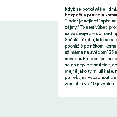
Když se potkáváš s lidm
bezpečí
a
pravidla komun
Tinder je nejlepší apka n
zájmy? To není vůbec prob
užíváš nejvíc – od roadtri
Sháníš někoho, kdo se s 
poohlížíš po někom, komu 
už máme na svědomí 55 mil
nováčci. Randění online j
se co nejvíc zviditelnit, aby
stejně jako ty milují kafe
potřebuješ vypadnout z mě
zemích a ve 40 jazycích –