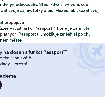
inder je jednoduchý. Stačí když si vytvoříš
účet
.
idat svoje zájmy, fotky a bio. Můžeš tak ukázat svoji
čít
propojovat
!
ůžeš využít
funkci Passport™
, která je zahrnutá
platných
. Passport ti umožňuje změnit si polohu
jiném městě.
y na dosah s funkcí Passport™
dekoliv na světě.
ydney – prostě
iadema