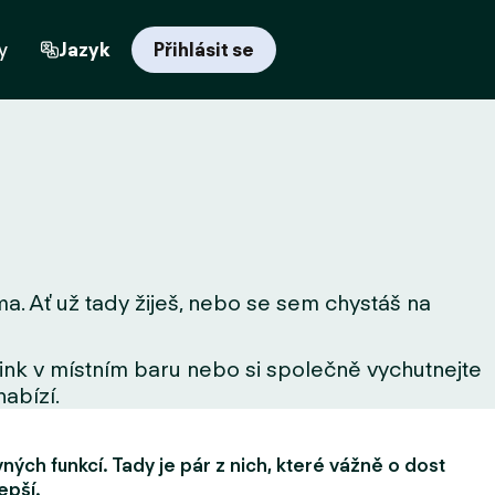
y
Jazyk
Přihlásit se
a. Ať už tady žiješ, nebo se sem chystáš na
drink v místním baru nebo si společně vychutnejte
nabízí.
ých funkcí. Tady je pár z nich, které vážně o dost
epší.