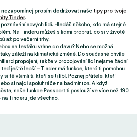
i, nezapomínej prosím dodržovat naše
tipy pro tvoje
ity Tinder
.
a poznávání nových lidí. Hledáš někoho, kdo má stejné
lém. Na Tinderu můžeš s lidmi probrat, co si v životě
pů až po večerní trhy.
tebou na fesťáku vrhne do davu? Nebo se možná
taky záleží na klimatické změně. Do současné chvíle
iard propojení, takže v propojování lidí nejsme žádní
e teď ještě lepší – Tinder má funkce, které ti pomohou
 si tě všimli ti, kteří se ti líbí. Poznej přátele, kteří
, nebo si najdi spoluhráče na badminton. A když
sta, naše funkce Passport ti poslouží ve více než 190
 na Tinderu jde všechno.