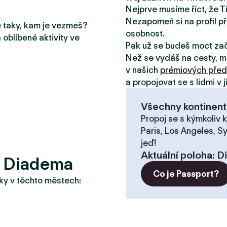
Nejprve musíme říct, že T
Nezapomeň si na profil př
le taky, kam je vezmeš?
osobnost.
 oblíbené aktivity ve
Pak už se budeš moct za
Než se vydáš na cesty, m
v našich
prémiových před
a propojovat se s lidmi v 
Všechny kontinent
Propoj se s kýmkoliv k
Paris, Los Angeles, S
jeď!
Aktuální poloha
:
D
? Diadema
Co je Passport?
taky v těchto městech: