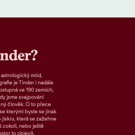
inder?
 astrologický mód,
rafie je Tinder i nadále
ostupná ve 190 zemích,
kdy jsme svajpování
čný člověk. O to přece
 se kterými byste se jinak
 jiskru, která se zažehne
 cokoli, nebo ještě
stor to objevit.