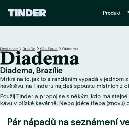
D
Produkt
P
o
m
o
v
s
k
Destinace
Brazílie
São Paulo
Diadema
Diadema
á
s
t
Diadema, Brazílie
r
Mrkni na to, jak to s randěním vypadá v jednom z 
á
n
návštěvu, na Tinderu najdeš spoustu místních z ok
k
Použij Tinder a propoj se s někým, kdo má stejné 
a
kávu v blízké kavárně. Nebo jděte třeba (znovu) o
T
i
n
Pár nápadů na seznámení v
d
e