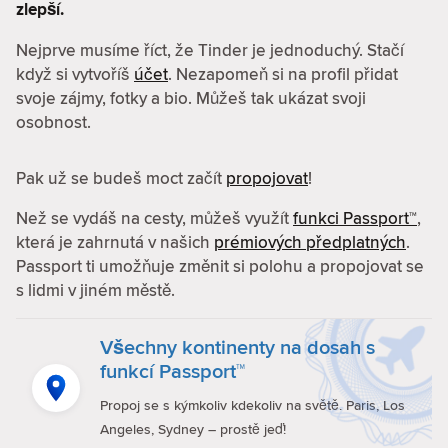
zlepší.
Nejprve musíme říct, že Tinder je jednoduchý. Stačí
když si vytvoříš
účet
. Nezapomeň si na profil přidat
svoje zájmy, fotky a bio. Můžeš tak ukázat svoji
osobnost.
Pak už se budeš moct začít
propojovat
!
Než se vydáš na cesty, můžeš využít
funkci Passport™
,
která je zahrnutá v našich
prémiových předplatných
.
Passport ti umožňuje změnit si polohu a propojovat se
s lidmi v jiném městě.
Všechny kontinenty na dosah s
funkcí Passport™
Propoj se s kýmkoliv kdekoliv na světě. Paris, Los
Angeles, Sydney – prostě jeď!