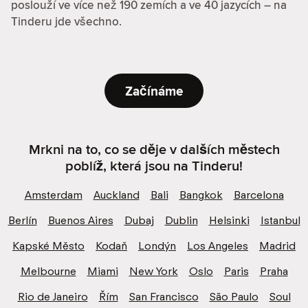
poslouží ve více než 190 zemích a ve 40 jazycích – na
Tinderu jde všechno.
Začínáme
Mrkni na to, co se děje v dalších městech
poblíž, která jsou na Tinderu!
Amsterdam
Auckland
Bali
Bangkok
Barcelona
Berlín
Buenos Aires
Dubaj
Dublin
Helsinki
Istanbul
Kapské Město
Kodaň
Londýn
Los Angeles
Madrid
Melbourne
Miami
New York
Oslo
Paris
Praha
Rio de Janeiro
Řím
San Francisco
São Paulo
Soul