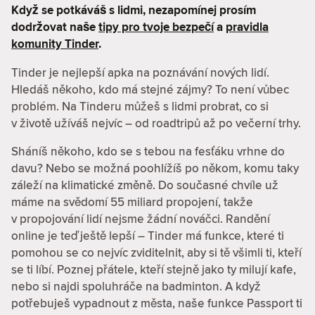
Když se potkáváš s lidmi, nezapomínej prosím
dodržovat naše
tipy pro tvoje bezpečí
a
pravidla
komunity Tinder
.
Tinder je nejlepší apka na poznávání nových lidí.
Hledáš někoho, kdo má stejné zájmy? To není vůbec
problém. Na Tinderu můžeš s lidmi probrat, co si
v životě užíváš nejvíc – od roadtripů až po večerní trhy.
Sháníš někoho, kdo se s tebou na fesťáku vrhne do
davu? Nebo se možná poohlížíš po někom, komu taky
záleží na klimatické změně. Do současné chvíle už
máme na svědomí 55 miliard propojení, takže
v propojování lidí nejsme žádní nováčci. Randění
online je teď ještě lepší – Tinder má funkce, které ti
pomohou se co nejvíc zviditelnit, aby si tě všimli ti, kteří
se ti líbí. Poznej přátele, kteří stejně jako ty milují kafe,
nebo si najdi spoluhráče na badminton. A když
potřebuješ vypadnout z města, naše funkce Passport ti