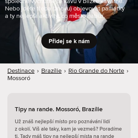
společně vychutnejte kávu v blízké kavárně.
r
Nebo jděte třeba (znovu) objevovat památky
u
a ty nejlepší aktivity, co město nabízí.
Přidej se k nám
Destinace
›
Brazílie
›
Rio Grande do Norte
›
Mossoró
Tipy na rande. Mossoró, Brazílie
Už znáš nejlepší místo pro poznávání lidí
z okolí. Víš ale taky, kam je vezmeš? Poradíme
ti. Tady máš tipy na nejlepší místa na rande