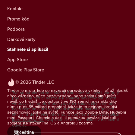
Kontakt
Promo kód
Podpora
Dárkové karty
Stáhněte si aplikaci!
App Store
Google Play Store
© 2026 Tinder LLC
Tinder je místo, kde se navazují opravdové vztahy – ať už hledáš
Tvé soukromí bereme vážně. Společně se svými partnery
něco vážného, něco nezávazného, nebo zatím úplně ještě
používáme měřicí nástroje k analýze návštěvnosti svých
nevíš, co hledáš. Je dostupný ve 190 zemích a vzniklo díky
webových stránek, k poskytování nabídek šitým na míru
němu přes 55 miliard propojení, takže je to nejpopulárnější
tvým zájmům a pro vylepšení interních marketingových
seznamovací apka na světě. Funkce jako Double Date, Hudební
aktivit Tinderu.
Více informací o cookies a poskytovatelích,
mód, Passport, Chemie a další ti pomůžou navázat jakékoli
které používáme.
Svůj souhlas můžeš kdykoli v nastavení
spojení. Ke stažení na iOS a Androidu zdarma.
odvolat.
čeština